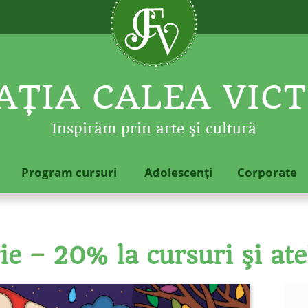
ŢIA CALEA VICT
Inspirăm prin arte şi cultură
Program cursuri
Adolescenţi
Corporate
e – 20% la cursuri şi ate