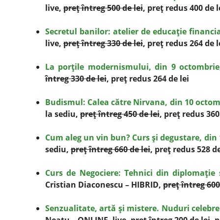
live,
preţ întreg 500 de lei
, preţ redus 400 de l
Secretul banilor: atelier de educaţie financi
live,
preţ întreg 330 de lei
, preţ redus 264 de l
La porţile modernismului, din 9 octombrie
întreg 330 de lei
, preţ redus 264 de lei
Budismul: Calea către Nirvana, din 10 octom
la sediu,
preţ întreg 450 de lei
, preţ redus 360
Cum aleg un vin bun? Curs şi degustare, din
sediu,
preţ întreg 660 de lei
, preţ redus 528 de
Curs de Negociere: Tehnici din diplomaţie 
Cristian Diaconescu – HIBRID,
preţ întreg 600
Senzualitate, artă şi mistere. Nuduri celebre 