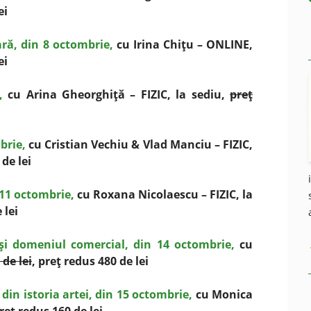
ei
ară, din 8 octombrie,
cu Irina Chiţu – ONLINE,
ei
,
cu Arina Gheorghiţă – FIZIC, la sediu,
preţ
brie,
cu Cristian Vechiu & Vlad Manciu – FIZIC,
 de lei
 11 octombrie,
cu Roxana Nicolaescu – FIZIC, la
 lei
şi domeniul comercial, din 14 octombrie,
cu
 de lei
, preţ redus 480 de lei
din istoria artei, din 15 octombrie,
cu Monica