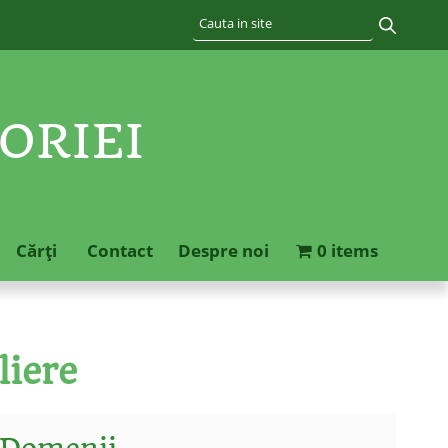
ORIEI
Cărţi
Contact
Despre noi
0 items
liere