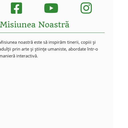
Misiunea Noastră
Misiunea noastră este să inspirăm tinerii, copiii și
adulții prin arte și științe umaniste, abordate într-o
manieră interactivă.