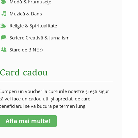
Modă & Frumusețe
Muzică & Dans
Religie & Spiritualitate
Scriere Creativă & Jurnalism
Stare de BINE :)
Card cadou
Cumperi un voucher la cursurile noastre și ești sigur
că vei face un cadou util și apreciat, de care
beneficiarul se va bucura pe termen lung.
Afla mai multe!