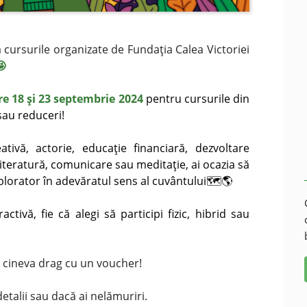
a cursurile organizate de Fundaţia Calea Victoriei

re 18 şi 23 septembrie 2024
pentru cursurile din
sau reduceri!
ativă, actorie, educaţie financiară, dezvoltare
 literatură, comunicare sau meditaţie, ai ocazia să
explorator în adevăratul sens al cuvântului🗺️🌎
ctivă, fie că alegi să participi fizic, hibrid sau
e cineva drag cu un voucher!
talii sau dacă ai nelămuriri.