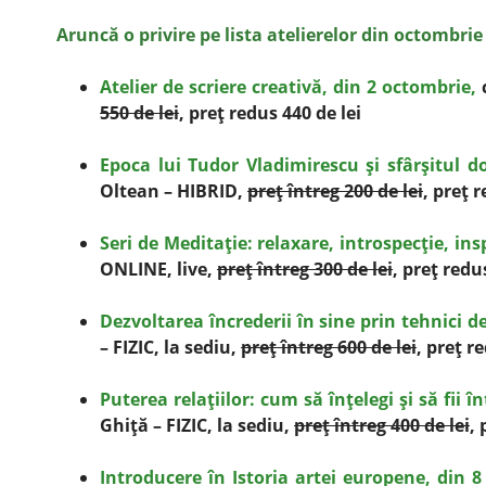
Aruncă o privire pe lista atelierelor din octombrie ş
Atelier de scriere creativă, din 2 octombrie,
c
550 de lei
, preţ redus 440 de lei
Epoca lui Tudor Vladimirescu şi sfârşitul d
Oltean – HIBRID,
preţ întreg 200 de lei
, preţ 
Seri de Meditaţie: relaxare, introspecţie, ins
ONLINE, live,
preţ întreg 300 de lei
, preţ redu
Dezvoltarea încrederii în sine prin tehnici d
– FIZIC, la sediu,
preţ întreg 600 de lei
, preţ r
Puterea relaţiilor: cum să înţelegi şi să fii în
Ghiţă – FIZIC, la sediu,
preţ întreg 400 de lei
, 
Introducere în Istoria artei europene, din 8