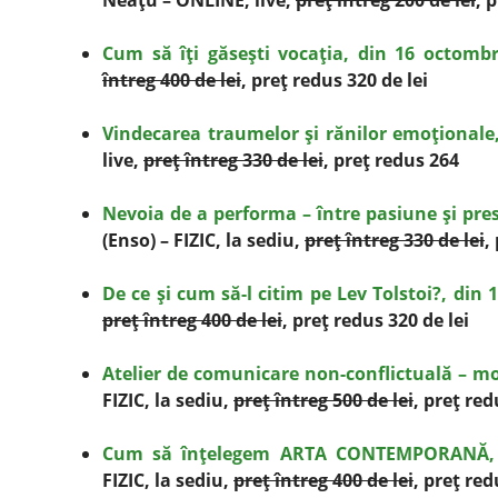
Neaţu – ONLINE, live,
preţ întreg 200 de lei
, 
Cum să îţi găseşti vocaţia, din 16 octombr
întreg 400 de lei
, preţ redus 320 de lei
Vindecarea traumelor şi rănilor emoţionale
live,
preţ întreg 330 de lei
, preţ redus 264
Nevoia de a performa – între pasiune şi pre
(Enso) – FIZIC, la sediu,
preţ întreg 330 de lei
,
De ce şi cum să-l citim pe Lev Tolstoi?, din 
preţ întreg 400 de lei
, preţ redus 320 de lei
Atelier de comunicare non-conflictuală – mo
FIZIC, la sediu,
preţ întreg 500 de lei
, preţ red
Cum să înţelegem ARTA CONTEMPORANĂ, d
FIZIC, la sediu,
preţ întreg 400 de lei
, preţ red