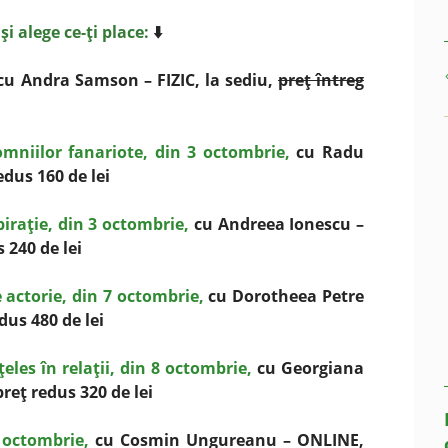
i alege ce-ţi place:
⬇️
u Andra Samson – FIZIC, la sediu,
preţ întreg
omniilor fanariote, din 3 octombrie,
cu Radu
redus 160 de lei
piraţie, din 3 octombrie,
cu Andreea Ionescu –
s 240 de lei
e actorie, din 7 octombrie,
cu Dorotheea Petre
edus 480 de lei
ţeles în relaţii, din 8 octombrie,
cu Georgiana
preţ redus 320 de lei
 octombrie,
cu Cosmin Ungureanu – ONLINE,