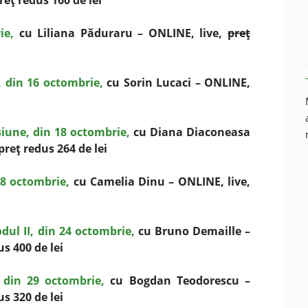
preţ redus 160 de lei
ie,
cu Liliana Păduraru – ONLINE, live,
preţ
, din 16 octombrie,
cu Sorin Lucaci – ONLINE,
siune, din 18 octombrie,
cu Diana Diaconeasa
 preţ redus 264 de lei
18 octombrie,
cu Camelia Dinu – ONLINE, live,
dul II, din 24 octombrie,
cu Bruno Demaille –
us 400 de lei
in 29 octombrie,
cu Bogdan Teodorescu –
us 320 de lei