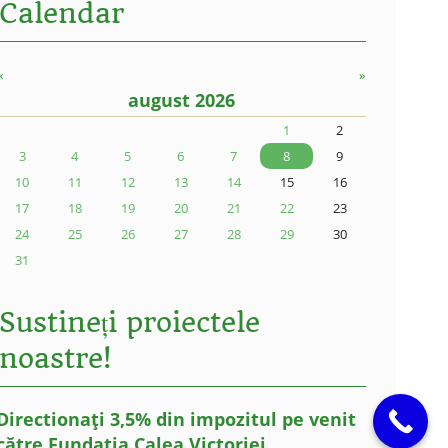
Calendar
«
»
august 2026
1
2
3
4
5
6
7
8
9
10
11
12
13
14
15
16
17
18
19
20
21
22
23
24
25
26
27
28
29
30
31
Sustineți proiectele
noastre!
Directionați 3,5% din impozitul pe venit
către Fundația Calea Victoriei