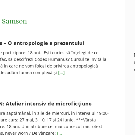
a Samson
– O antropologie a prezentului
participare: 18 ani. Ești curios să înțelegi de ce
fac, să descifrezi Codex Humanus? Cursul te invită la
ivă în care ne vom folosi de privirea antropologică
ă decodăm lumea complexă și
[...]
: Atelier intensiv de microficțiune
ra săptămânal, în zile de miercuri, în intervalul 19:00-
are curs: 27 mai, 3, 10, 17 și 24 iunie. ***Vârsta
e: 18 ani. Unii atribuie cel mai cunoscut microtext
es, never worn / De vânzare:
[...]