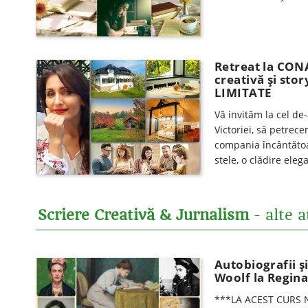
Retreat la CONA
creativă și sto
LIMITATE
Vă invităm la cel de
Victoriei, să petrec
compania încântătoar
stele, o clădire ele
Scriere Creativă & Jurnalism
- alte a
Autobiografii și
Woolf la Regina
***LA ACEST CURS N