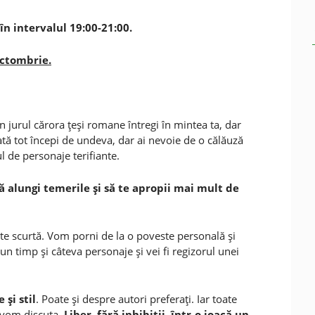
în intervalul 19:00-21:00.
octombrie.
 în jurul cărora ţeşi romane întregi în mintea ta, dar
dată tot începi de undeva, dar ai nevoie de o călăuză
l de personaje terifiante.
 să alungi temerile şi să te apropii mai mult de
ste scurtă. Vom porni de la o poveste personală şi
n timp şi câteva personaje şi vei fi regizorul unei
 şi stil
. Poate şi despre autori preferaţi. Iar toate
 vom discuta.
Liber, fără inhibiţii, într-o joacă un