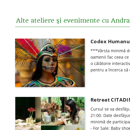
Alte ateliere şi evenimente cu Andr
Codex Humanus 
***Vârsta minimă de 
oamenii fac ceea ce 
o călătorie interact
pentru a încerca s
Retreat CITADIN
Cursul se va desfăşu
21:00. Date desfăşur
minimă de participar
- For Sale: Baby sho