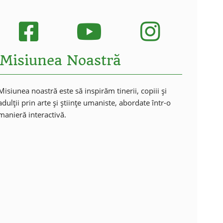
Misiunea Noastră
Misiunea noastră este să inspirăm tinerii, copiii și
adulții prin arte și științe umaniste, abordate într-o
manieră interactivă.