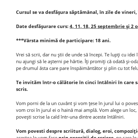
Cursul se va desfăşura săptămânal, în zile de vineri, 
Date desfăşurare curs:
4, 11, 18, 25 septembrie şi 2 
***Vârsta minimă de participare: 18 ani.
Vrei să scrii, dar nu ştii de unde să începi. Te lupţi cu idei
nu ajungi să le aşterni pe hârtie. Îţi promiţi că odată şi-o
pe drumul ăsta care pare înspăimântător şi plin cu tot felu
Te invităm într-o călătorie în cinci întâlniri în care
scris.
Vom porni de la un cuvânt şi vom ţese în jurul lui o pove
vom croi în jurul ei o haină mai amplă. Vom alege un loc, u
poveşti scrise la cald într-una dintre aceste întâlniri.
Vom povesti despre scriitură, dialog, eroi, compoziţie
acestea le vom face
prin exerciţii de scriere,
pe care le