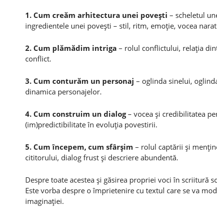
1. Cum creăm arhitectura unei poveşti
– scheletul une
ingredientele unei poveşti – stil, ritm, emoţie, vocea narat
2. Cum plămădim intriga
– rolul conflictului, relaţia d
conflict.
3. Cum conturăm un personaj
– oglinda sinelui, oglinda
dinamica personajelor.
4. Cum construim un dialog
– vocea şi credibilitatea pe
(im)predictibilitate în evoluţia povestirii.
5. Cum începem, cum sfârşim
– rolul captării şi menţine
cititorului, dialog frust şi descriere abundentă.
Despre toate acestea şi găsirea propriei voci în scriitură 
Este vorba despre o împrietenire cu textul care se va modela
imaginaţiei.