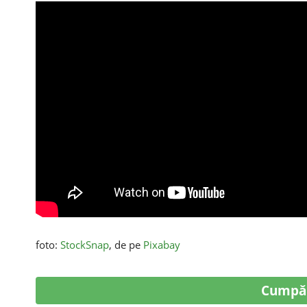
foto:
StockSnap
, de pe
Pixabay
Cumpă