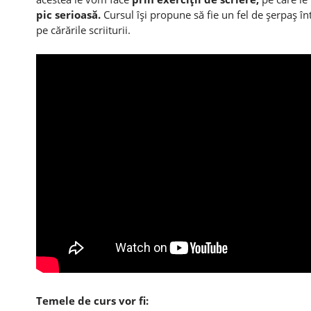
pic serioasă.
Cursul îşi propune să fie un fel de şerpaş înt
pe cărările scriiturii.
Temele de curs vor fi: