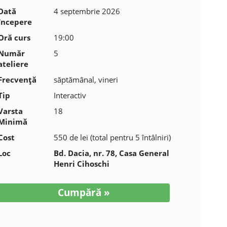
Dată
4 septembrie 2026
începere
Oră curs
19:00
Număr
5
ateliere
Frecvenţă
săptămânal, vineri
Tip
Interactiv
Varsta
18
Minimă
Cost
550 de lei (total pentru 5 întâlniri)
Loc
Bd. Dacia, nr. 78, Casa General
Henri Cihoschi
Cumpără »