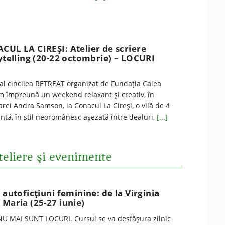
CUL LA CIREŞI: Atelier de scriere
rytelling (20-22 octombrie) – LOCURI
-al cincilea RETREAT organizat de Fundaţia Calea
em împreună un weekend relaxant și creativ, în
ei Andra Samson, la Conacul La Cireşi, o vilă de 4
gantă, în stil neoromânesc aşezată între dealuri,
[...]
teliere şi evenimente
 autoficțiuni feminine: de la Virginia
 Maria (25-27 iunie)
U MAI SUNT LOCURI. Cursul se va desfăşura zilnic