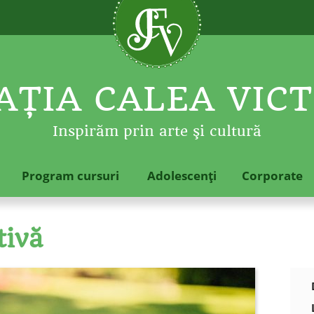
ŢIA CALEA VICT
Inspirăm prin arte şi cultură
Program cursuri
Adolescenţi
Corporate
tivă