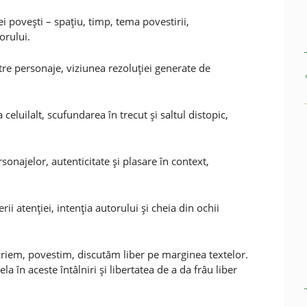
i poveşti – spaţiu, timp, tema povestirii,
orului.
intre personaje, viziunea rezoluţiei generate de
 celuilalt, scufundarea în trecut şi saltul distopic,
rsonajelor, autenticitate şi plasare în context,
rii atenţiei, intenţia autorului şi cheia din ochii
scriem, povestim, discutăm liber pe marginea textelor.
 în aceste întâlniri şi libertatea de a da frâu liber