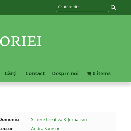
ORIEI
Cărţi
Contact
Despre noi
0 items
Domeniu
Scriere Creativă & Jurnalism
Lector
Andra Samson