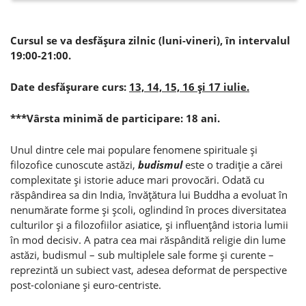
Cursul se va desfăşura zilnic (luni-vineri), în intervalul
19:00-21:00.
Date desfăşurare curs:
13, 14, 15, 16 şi 17 iulie.
***Vârsta minimă de participare: 18 ani.
Unul dintre cele mai populare fenomene spirituale şi
filozofice cunoscute astăzi,
budismul
este o tradiţie a cărei
complexitate şi istorie aduce mari provocări. Odată cu
răspândirea sa din India, învăţătura lui Buddha a evoluat în
nenumărate forme şi şcoli, oglindind în proces diversitatea
culturilor şi a filozofiilor asiatice, şi influenţând istoria lumii
în mod decisiv. A patra cea mai răspândită religie din lume
astăzi, budismul – sub multiplele sale forme şi curente –
reprezintă un subiect vast, adesea deformat de perspective
post-coloniane şi euro-centriste.