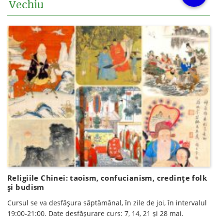
Vechiu
Religiile Chinei: taoism, confucianism, credințe folk
și budism
Cursul se va desfăşura săptămânal, în zile de joi, în intervalul
19:00-21:00. Date desfăşurare curs: 7, 14, 21 și 28 mai.