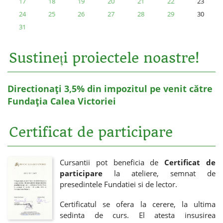
17
18
19
20
21
22
23
24
25
26
27
28
29
30
31
Sustineți proiectele noastre!
Directionați 3,5% din impozitul pe venit către
Fundația Calea Victoriei
Certificat de participare
Cursantii pot beneficia de
Certificat de
participare
la ateliere, semnat de
presedintele Fundatiei si de lector.
Certificatul se ofera la cerere, la ultima
sedinta de curs. El atesta insusirea