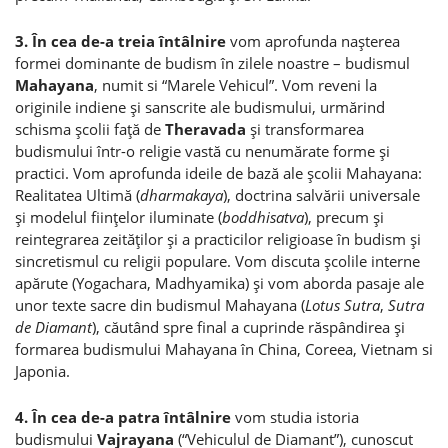
3. În cea de-a treia întâlnire
vom aprofunda naşterea
formei dominante de budism în zilele noastre – budismul
Mahayana
, numit si “Marele Vehicul”. Vom reveni la
originile indiene şi sanscrite ale budismului, urmărind
schisma şcolii faţă de
Theravada
şi transformarea
budismului într-o religie vastă cu nenumărate forme şi
practici. Vom aprofunda ideile de bază ale şcolii Mahayana:
Realitatea Ultimă (
dharmakaya
), doctrina salvării universale
şi modelul fiinţelor iluminate (
boddhisatva
), precum şi
reintegrarea zeităţilor şi a practicilor religioase în budism şi
sincretismul cu religii populare. Vom discuta şcolile interne
apărute (Yogachara, Madhyamika) şi vom aborda pasaje ale
unor texte sacre din budismul Mahayana (
Lotus Sutra
,
Sutra
de Diamant
), căutând spre final a cuprinde răspândirea şi
formarea budismului Mahayana în China, Coreea, Vietnam si
Japonia.
4. În cea de-a patra întâlnire
vom studia istoria
budismului
Vajrayana
(“Vehiculul de Diamant”), cunoscut