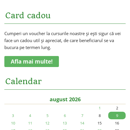
Card cadou
Cumperi un voucher la cursurile noastre și ești sigur că vei
face un cadou util și apreciat, de care beneficiarul se va
bucura pe termen lung.
Afla mai multe!
Calendar
august 2026
1
2
3
4
5
6
7
8
9
10
11
12
13
14
15
16