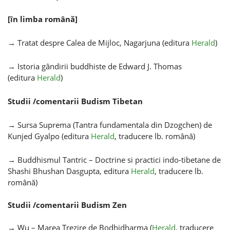
[în limba română]
→ Tratat despre Calea de Mijloc, Nagarjuna (editura
Her
ald
)
→ Istoria gândirii buddhiste de Edward J. Thomas
(editura
Herald
)
Studii /comentarii Budism Tibetan
→ Sursa Suprema (Tantra fundamentala din Dzogchen) de
Kunjed Gyalpo (editura
Herald
, traducere lb. română)
→ Buddhismul Tantric – Doctrine si practici indo-tibetane de
Shashi Bhushan Dasgupta, editura
Herald
, traducere lb.
română)
Studii /comentarii Budism Zen
→ Wu – Marea Trezire de Bodhidharma (
Herald
, traducere