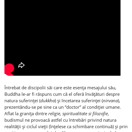
Întrebat de discipolii săi care este esenţa mesajului său,
Buddha le-ar fi răspuns cum că el oferă învăţături despre
natura suferinţei (
dukkha
) şi încetarea suferinţei (
nirvana
),
prezentându-se pe sine ca un “doctor” al condiţiei umane.
Aflat la graniţa dintre
religie, spiritualitate si filozofie
,
budismul ne provoacă astfel cu întrebări privind natura
realităţii şi ciclul vieţii (înţelese ca schimbare continuă) şi prin