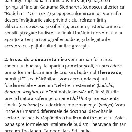
parcurge împreună miturile privind viaţa şi naşterea
“prinţului“ indian Gautama Siddhartha (cunoscut ulterior ca
“Buddha” – “Cel Trezit”) şi epopeea iluminării lui. Vom afla
despre învăţăturile sale privind ciclul reîncarnării şi
eliberarea de
karma
şi suferinţă, precum şi istoria primelor
consilii şi regate budiste. La finalul întâlnirii ne vom uita la
apariţia artei şi a iconografiei budiste, şi la legăturile
acestora cu spaţiul culturii antice greceşti.
2. În cea de-a doua întâlnire
vom urmări formarea
canonului budist şi la apariţia primelor şcoli, cu precădere
prima formă doctrinară de budism: budismul
Theravada
,
numit şi “Calea bătrânilor”. Vom aprofunda noţiuni
fundamentale – precum “cele trei nestemate” (
buddha,
dharma, sangha
), cele “opt nobile adevăruri”, învăţăturile
privind natura suferinţei umane (
dukkha
) şi nonexistenţa
sinelui (
anatman
) sau doctrina impermanenţei (
anitya
). Vom
încheia urmărind diferenţele de doctrină, dezvoltările
sectare, respectiv răspândirea budismului în sud-estul Asiei,
până spre formele azi întâlnite de budism Theravada din ţări
precum Thailanda, Cambodgia şi Sri Lanka.