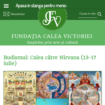
Apasa in stanga pentru meniu
Newsletter
FUNDAŢIA CALEA VICTORIEI
Inspirăm prin arte şi cultură
Budismul: Calea către Nirvana (13-17
iulie)