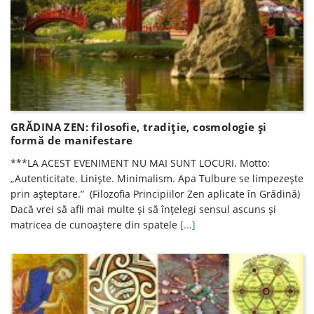
GRĂDINA ZEN: filosofie, tradiție, cosmologie și
formă de manifestare
***LA ACEST EVENIMENT NU MAI SUNT LOCURI. Motto:
„Autenticitate. Liniște. Minimalism. Apa Tulbure se limpezește
prin așteptare.” (Filozofia Principiilor Zen aplicate în Grădină)
Dacă vrei să afli mai multe și să înțelegi sensul ascuns și
matricea de cunoaștere din spatele
[...]