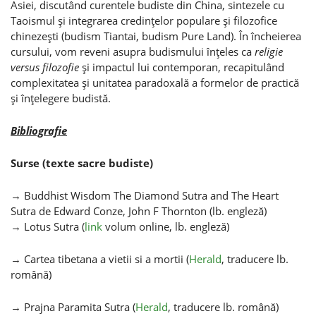
Asiei, discutând curentele budiste din China, sintezele cu
Taoismul şi integrarea credinţelor populare şi filozofice
chinezeşti (budism Tiantai, budism Pure Land). În încheierea
cursului, vom reveni asupra budismului înţeles ca
religie
versus filozofie
şi impactul lui contemporan, recapitulând
complexitatea şi unitatea paradoxală a formelor de practică
şi înţelegere budistă.
Bibliografie
Surse (texte sacre budiste)
→ Buddhist Wisdom The Diamond Sutra and The Heart
Sutra de Edward Conze, John F Thornton (lb. engleză)
→ Lotus Sutra (
link
volum online, lb. engleză)
→ Cartea tibetana a vietii si a mortii (
Herald
, traducere lb.
română)
→ Prajna Paramita Sutra (
Herald
, traducere lb. română)