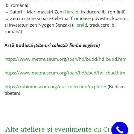
lb. română)
→ Satori – Mari maestri Zen (
Herald
, traducere lb. română)
→ Zen in carne si oase Cele mai frumoase povestiri, koan-uri
si invataturi zen Nyogen Senzaki (
Herald
, traducere lb.
română)
Artă Budistă
[Site-uri colecţii/ limba engleză]
https://www.metmuseum.org/
toah/hd/budd/hd_budd.htm
https://www.metmuseum.org/
toah/hd/cbud/hd_cbud.htm
https://rubinmuseum.org/our-
collection/explore/
(Budism
tibetan)
Alte ateliere şi evenimente cu Cristian