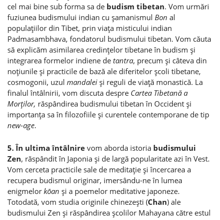
cel mai bine sub forma sa de
budism tibetan
. Vom urmări
fuziunea budismului indian cu şamanismul
Bon
al
populaţiilor din Tibet, prin viaţa misticului indian
Padmasambhava, fondatorul budismului tibetan. Vom căuta
să explicăm asimilarea credinţelor tibetane în budism şi
integrarea formelor indiene de
tantra
, precum şi câteva din
noţiunile şi practicile de bază ale diferitelor şcoli tibetane,
cosmogonii, uzul
mandalei
şi reguli de viaţă monastică. La
finalul întâlnirii, vom discuta despre
Cartea Tibetană a
Morţilor,
răspândirea budismului tibetan în Occident şi
importanţa sa în filozofiile şi curentele contemporane de tip
new-age
.
5. În ultima întâlnire
vom aborda istoria
budismului
Zen
, răspândit în Japonia şi de largă popularitate azi în Vest.
Vom cerceta practicile sale de meditaţie şi încercarea a
recupera budismul originar, imersându-ne în lumea
enigmelor
kōan
şi a poemelor meditative japoneze.
Totodată, vom studia originile chinezeşti (
Chan
) ale
budismului Zen şi răspândirea şcolilor Mahayana către estul