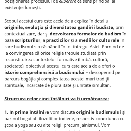
poziţionarea procesului de
eliberare
ca sens principal al
existenţei lumeşti.
Scopul acestui curs este acela de a explica în detaliu
originile, evoluţia şi diversitatea gândirii budiste
, prin
contextualizare, dar şi
dezvoltarea formelor de budism
în
baza
scripturilor
, a
practicilor
şi a
mediilor culturale
în
care budismul s-a răspândit în tot întregul Asiei. Pornind de
la convingerea că orice religie trebuie studiată prin
reconstituirea contextelor formative (limbă, cultură,
societate), obiectivul acestui curs este acela de a oferi o
istorie comprehensivă a budismului
– descoperind pe
parcurs bogăţia şi complexitatea acestei mari tradiţii
spirituale, încărcate de pluralitate şi unitate simultan.
Structura celor cinci întâlniri va fi următoarea:
1. În prima întâlnire
vom discuta
originile budismului
şi
bazinul bogat al filozofiilor indiene, respectiv conexiunea cu
şcoala yoga sau cu alte religii precum jainismul. Vom