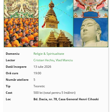
Domeniu
Religie & Spiritualitate
Lector
Cristian Vechiu
,
Vlad Manciu
Dată începere
13 iulie 2026
Oră curs
19:00
Număr ateliere
5
Tip
Teoretic
Cost
500 lei (total pentru 5 întâlniri)
Loc
Bd. Dacia, nr. 78,
Casa General Henri Cihoski