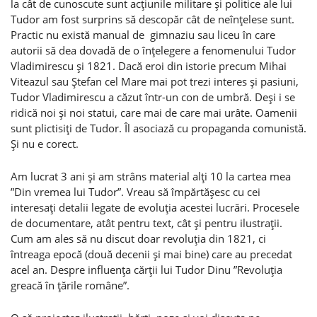
la cât de cunoscute sunt acţiunile militare şi politice ale lui
Tudor am fost surprins să descopăr cât de neînţelese sunt.
Practic nu există manual de gimnaziu sau liceu în care
autorii să dea dovadă de o înţelegere a fenomenului Tudor
Vladimirescu şi 1821. Dacă eroi din istorie precum Mihai
Viteazul sau Ştefan cel Mare mai pot trezi interes şi pasiuni,
Tudor Vladimirescu a căzut într-un con de umbră. Deşi i se
ridică noi şi noi statui, care mai de care mai urâte. Oamenii
sunt plictisiţi de Tudor. Îl asociază cu propaganda comunistă.
Şi nu e corect.
Am lucrat 3 ani şi am strâns material alţi 10 la cartea mea
”Din vremea lui Tudor”. Vreau să împărtăşesc cu cei
interesaţi detalii legate de evoluţia acestei lucrări. Procesele
de documentare, atât pentru text, cât şi pentru ilustraţii.
Cum am ales să nu discut doar revoluţia din 1821, ci
întreaga epocă (două decenii şi mai bine) care au precedat
acel an. Despre influenţa cărţii lui Tudor Dinu ”Revoluţia
greacă în ţările române”.