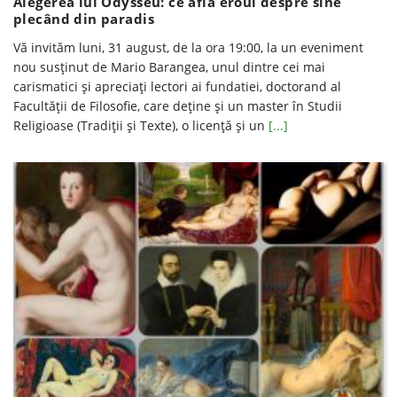
Alegerea lui Odysseu: ce află eroul despre sine
plecând din paradis
Vă invităm luni, 31 august, de la ora 19:00, la un eveniment
nou susţinut de Mario Barangea, unul dintre cei mai
carismatici şi apreciaţi lectori ai fundatiei, doctorand al
Facultăţii de Filosofie, care deţine şi un master în Studii
Religioase (Tradiţii şi Texte), o licenţă şi un
[...]