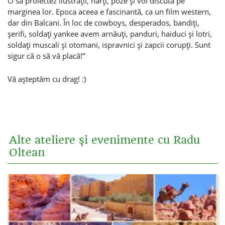
O să proiectez ilustraţii, hărţi, poze şi voi discuta pe
marginea lor. Epoca aceea e fascinantă, ca un film western,
dar din Balcani. În loc de cowboys, desperados, bandiţi,
şerifi, soldaţi yankee avem arnăuţi, panduri, haiduci şi lotri,
soldaţi muscali şi otomani, ispravnici şi zapcii corupţi. Sunt
sigur că o să vă placă!”
Vă aşteptăm cu drag! :)
Alte ateliere şi evenimente cu Radu
Oltean