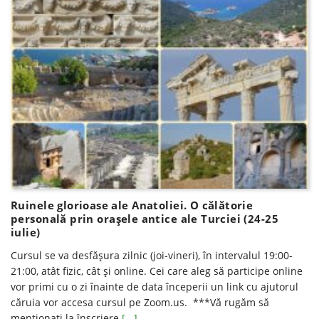
Ruinele glorioase ale Anatoliei. O călătorie
personală prin orașele antice ale Turciei (24-25
iulie)
Cursul se va desfăşura zilnic (joi-vineri), în intervalul 19:00-
21:00, atât fizic, cât şi online. Cei care aleg să participe online
vor primi cu o zi înainte de data începerii un link cu ajutorul
căruia vor accesa cursul pe Zoom.us. ***Vă rugăm să
menţionaţi la înscriere
[...]