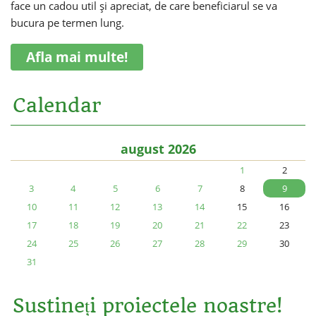
face un cadou util și apreciat, de care beneficiarul se va
bucura pe termen lung.
Afla mai multe!
Calendar
august 2026
1
2
3
4
5
6
7
8
9
10
11
12
13
14
15
16
17
18
19
20
21
22
23
24
25
26
27
28
29
30
31
Sustineți proiectele noastre!