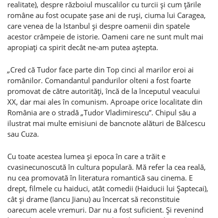
realitate), despre războiul muscalilor cu turcii şi cum ţările
române au fost ocupate şase ani de ruşi, ciuma lui Caragea,
care venea de la Istanbul şi despre oamenii din spatele
acestor crâmpeie de istorie. Oameni care ne sunt mult mai
apropiaţi ca spirit decât ne-am putea aştepta.
„
Cred că Tudor face parte din Top cinci al marilor eroi ai
românilor. Comandantul pandurilor olteni a fost foarte
promovat de către autorităţi, încă de la începutul veacului
XX, dar mai ales în comunism. Aproape orice localitate din
România are o stradă
„
Tudor Vladimirescu”. Chipul său a
ilustrat mai multe emisiuni de bancnote alături de Bălcescu
sau Cuza.
Cu toate acestea lumea şi epoca în care a trăit e
cvasinecunoscută în cultura populară. Mă refer la cea reală,
nu cea promovată în literatura romantică sau cinema. E
drept, filmele cu haiduci, atât comedii (Haiducii lui Şaptecai),
cât şi drame (Iancu Jianu) au încercat să reconstituie
oarecum acele vremuri. Dar nu a fost suficient. Şi revenind