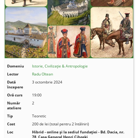
Domeniu
Istorie, Civilizație & Antropologie
Lector
Radu Oltean
Dată
3 octombrie 2024
începere
Oră curs
19:00
Număr
2
ateliere
Tip
Teoretic
Cost
200 de lei (total pentru 2 întâlniri)
Loc
Hibrid - online și la sediul fundației - Bd. Dacia, nr.
78, Casa General Henri Cihoski