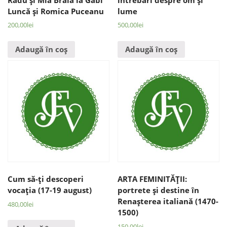
Luncă şi Romica Puceanu
lume
200,00
lei
500,00
lei
Adaugă în coș
Adaugă în coș
Cum să-ţi descoperi
ARTA FEMINITĂŢII:
vocaţia (17-19 august)
portrete şi destine în
Renaşterea italiană (1470-
480,00
lei
1500)
150,00
lei