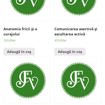
Anatomia fricii şi a
Comunicarea asertivă şi
curajului
ascultarea activă
350,00
lei
450,00
lei
Adaugă în coș
Adaugă în coș