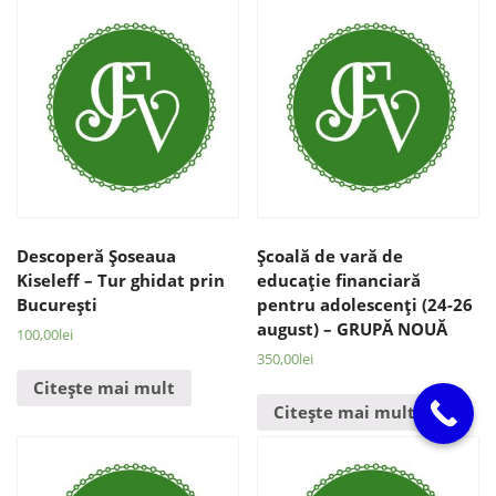
Descoperă Şoseaua
Şcoală de vară de
Kiseleff – Tur ghidat prin
educaţie financiară
Bucureşti
pentru adolescenţi (24-26
august) – GRUPĂ NOUĂ
100,00
lei
350,00
lei
Citește mai mult
Citește mai mult