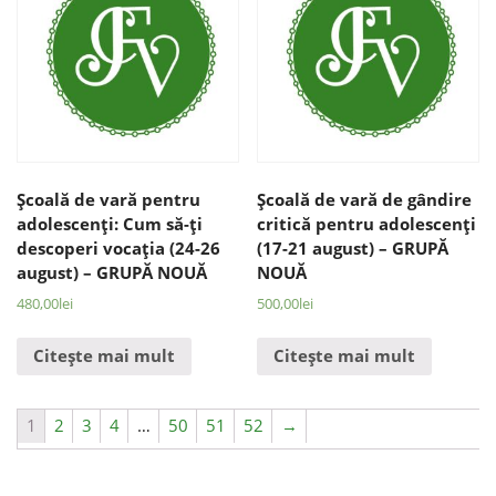
Şcoală de vară pentru
Şcoală de vară de gândire
adolescenţi: Cum să-ţi
critică pentru adolescenţi
descoperi vocaţia (24-26
(17-21 august) – GRUPĂ
august) – GRUPĂ NOUĂ
NOUĂ
480,00
lei
500,00
lei
Citește mai mult
Citește mai mult
1
2
3
4
…
50
51
52
→