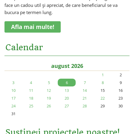
face un cadou util și apreciat, de care beneficiarul se va
bucura pe termen lung.
Afla mai multe!
Calendar
august 2026
1
2
3
4
5
6
7
8
9
10
11
12
13
14
15
16
17
18
19
20
21
22
23
24
25
26
27
28
29
30
31
Sustineți proiectele noastre!