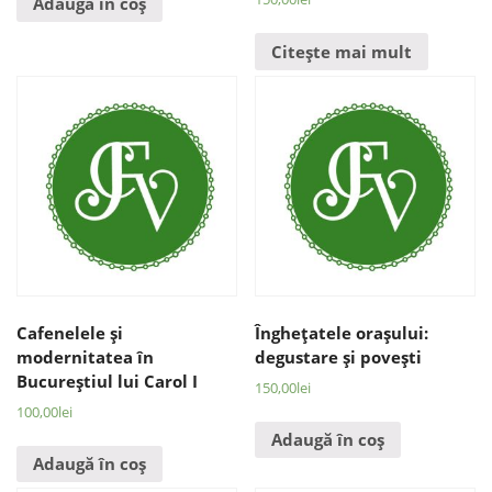
Adaugă în coș
Citește mai mult
Cafenelele şi
Îngheţatele oraşului:
modernitatea în
degustare şi poveşti
Bucureştiul lui Carol I
150,00
lei
100,00
lei
Adaugă în coș
Adaugă în coș