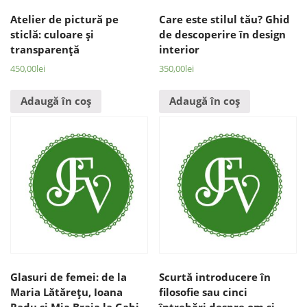
Atelier de pictură pe
Care este stilul tău? Ghid
sticlă: culoare şi
de descoperire în design
transparenţă
interior
450,00
lei
350,00
lei
Adaugă în coș
Adaugă în coș
Glasuri de femei: de la
Scurtă introducere în
Maria Lătăreţu, Ioana
filosofie sau cinci
Radu şi Mia Braia la Gabi
întrebări despre om şi