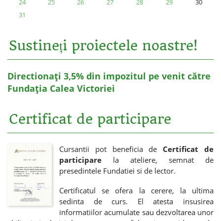
24
25
26
27
28
29
30
31
Sustineți proiectele noastre!
Directionați 3,5% din impozitul pe venit către
Fundația Calea Victoriei
Certificat de participare
Cursantii pot beneficia de
Certificat de
participare
la ateliere, semnat de
presedintele Fundatiei si de lector.
Certificatul se ofera la cerere, la ultima
sedinta de curs. El atesta insusirea
informatiilor acumulate sau dezvoltarea unor