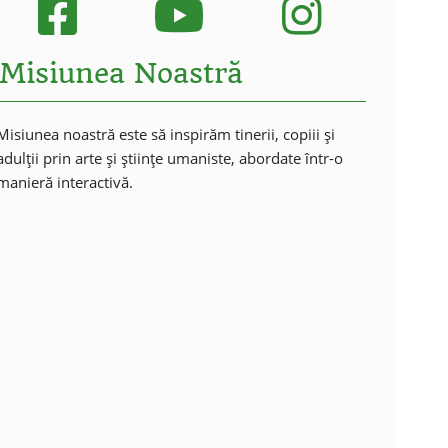
Misiunea Noastră
Misiunea noastră este să inspirăm tinerii, copiii și
adulții prin arte și științe umaniste, abordate într-o
manieră interactivă.