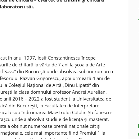
laboratorii săi.
cut în anul 1997, Iosif Constantinescu începe
surile de chitară la vârta de 7 ani la şcoala de Arte
sif Sava” din Bucureşti unde absolvea sub îndrumarea
fesorului Răzvan Grigorescu, apoi urmează 4 ani de
eu la Colegiul Naţional de Artă „Dinu Lipatti” din
ureşti la clasa domnului profesor Andrei Aurelian.
re anii 2016 – 2022 a fost student la Universitatea de
ică din Bucureşti, la Facultatea de Interpretare
icală sub îndrumarea Maestrului Cătălin Ştefănescu-
raşcu unde a absolvit studiile de licenţă şi masterat.
sta a obţinut numeroase premii naţionale cât şi
ernaţionale, cele mai importante fiind Premiul 1 la