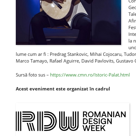
Con
Geo
Tal
Afi
Fes
Int
la 
uno
lume cum ar fi : Predrag Stankovic, Mihai Cojocaru, Tudo
Marco Tamayo, Rafael Aguirre, David Pavlovits, Gustavo C
Sursă foto sus –
https://www.cmn.ro/Istoric-Palat.html
Acest eveniment este organizat în cadrul