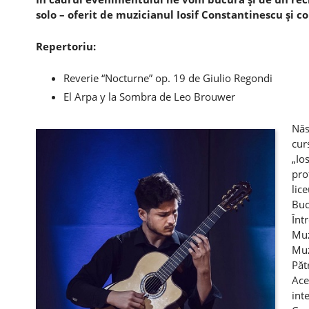
solo – oferit de muzicianul Iosif Constantinescu şi co
Repertoriu:
Reverie “Nocturne” op. 19 de Giulio Regondi
El Arpa y la Sombra de Leo Brouwer
Năs
cur
„Io
pro
lic
Buc
Înt
Muz
Muz
Păt
Ace
int