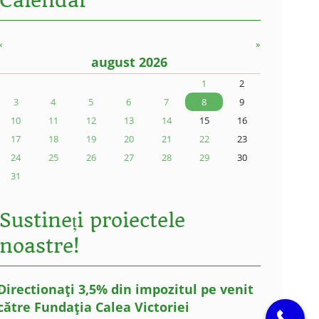
Calendar
«
»
august 2026
1
2
3
4
5
6
7
8
9
10
11
12
13
14
15
16
17
18
19
20
21
22
23
24
25
26
27
28
29
30
31
Sustineți proiectele
noastre!
Directionați 3,5% din impozitul pe venit
către Fundația Calea Victoriei