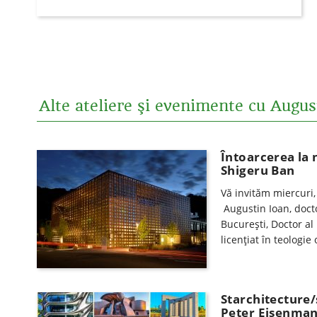
Alte ateliere şi evenimente cu Augu
Întoarcerea la 
Shigeru Ban
Vă invităm miercuri,
Augustin Ioan, docto
Bucureşti, Doctor al 
licenţiat în teologi
Starchitecture/
Peter Eisenma