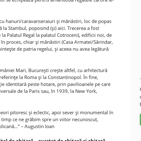
cu hanuri/caravanseraiuri şi mănăstiri, loc de popas
la Stambul, poposind (şi) aici. Trecerea a fost
a Palatul Regal la palatul Cotroceni), edificii noi, de
, în proces, chiar şi mănăstiri (Casa Armatei/Sărindar,
inteşte de patria regelui, şi aceea nu avea legătură
niei Mari, Bucureşti creşte altfel, cu arhitectură
 referinţe la Roma şi la Constantinopol. În fine,
ie identitară peste hotare, prin pavilioanele pe care
iversale de la Paris sau, în 1939, la New York,
eori pitoresc şi eclectic, apoi sever şi monumental în
 timp ce ne grăbim spre un viitor necunoscut,
ublicană…” – Augustin Ioan
tal de chitară –
cvartet de chitară şi chitară