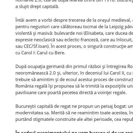
a slujit drept capitală.
Întâi avem a vorbi despre trecerea de la oraşul medieval, 
pentru negustori care călătoreau tocmai de la Leipzig până 
violentă şi masivă: bulevarde noi (Elisabeta, care ducea de l
expresie neoclasică sau eclectic-franceză, care au înlocuit
sau CEC/Sf.Ioan). În acest proces, o singură construcţie am
cu Carol I: Carul cu Bere.
După ocupaţia germană din primul război şi întregirea Româ
neoromânească 2.0 şi, ulterior, în deceniul lui Carol II, cu
trebuie să amintim şi de ecoul acestui proces de construcţ
România regală îşi propunea să le trimită la expoziţiile un
pavilioane care poartă pecetea directă a voinţei regale.
Bucureştii capitală de regat ne propun un peisaj bogat: un
modernitatea sa. Merită să ne reamintim toate acestea, în
purtând stigmatele construite ale altei perioade, cea rep
În cadrul evenimentului ne vom bucura şi de un reci