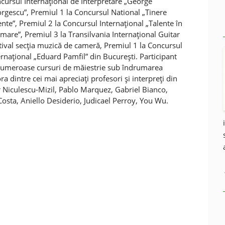
cursul Internaţional de Interpretare „George
rgescu”, Premiul 1 la Concursul National „Tinere
ente”, Premiul 2 la Concursul Internaţional „Talente în
rmare”, Premiul 3 la Transilvania Internaţional Guitar
tival secţia muzică de cameră, Premiul 1 la Concursul
ernaţional „Eduard Pamfil” din Bucureşti. Participant
numeroase cursuri de măiestrie sub îndrumarea
ra dintre cei mai apreciaţi profesori şi interpreţi din
r Niculescu-Mizil, Pablo Marquez, Gabriel Bianco,
osta, Aniello Desiderio, Judicael Perroy, You Wu.