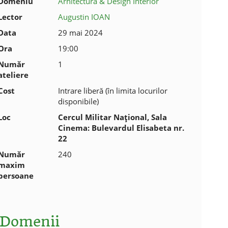
Domeniu
Arhitectură & Design Interior
Lector
Augustin IOAN
Data
29 mai 2024
Ora
19:00
Număr
1
ateliere
Cost
Intrare liberă (în limita locurilor
disponibile)
Loc
Cercul Militar Național, Sala
Cinema: Bulevardul Elisabeta nr.
22
Număr
240
maxim
persoane
Domenii