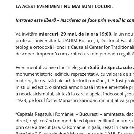
LA ACEST EVENIMENT NU MAI SUNT LOCURI.
Intrarea este liberă – înscrierea se face prin e-mail la
con
Vă invităm
miercuri, 29 mai, de la ora 19:00
, la un no
profesor universitar la UAUIM Bucureşti, Doctor al Facultăţi
teologie ortodoxă Honoris Causa al Center for Traditional
descoperi împreună cum arhitectura din perioada regalităţ
Evenimentul va avea loc în eleganta
Sală de Spectacole
monument istoric, edificiu reprezentativ, cu valoare de s
mai reuşite realizări ale arhitecturii româneşti. A fost pr
în stilul eclectic, o sinteză armonioasă între elementele prel
a neoclasicismului, sinteză la care a apelat îndeosebi şcoal
1923, pe locul fostei Mănăstiri Sărindar, din iniţiativa şi p
”Capitala Regatului României – Bucureşti – aminteşte, dacă
direct, regii cerând un mod de echipare edilitară anume, da
prin care a trecut ţara. O Românie iniţială, regat în care
Românie 2.0, cea de după Marea Unire din 1918. Bucureşt