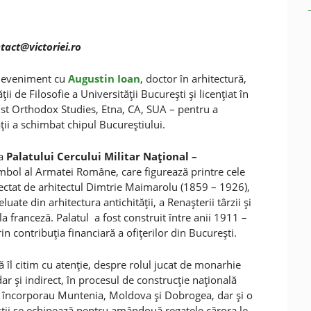
tact@victoriei.ro
u eveniment cu
Augustin Ioan
, doctor în arhitectură,
i de Filosofie a Universităţii Bucureşti şi licenţiat în
ist Orthodox Studies, Etna, CA, SUA – pentru a
ii a schimbat chipul Bucureştiului.
a
Palatului Cercului Militar Naţional –
imbol al Armatei Române, care figurează printre cele
oiectat de arhitectul Dimtrie Maimarolu (1859 – 1926),
uate din arhitectura antichităţii, a Renaşterii târzii şi
a franceză. Palatul a fost construit între anii 1911 –
rin contribuţia financiară a ofiţerilor din Bucureşti.
 îl citim cu atenţie, despre rolul jucat de monarhie
r şi indirect, în procesul de construcţie naţională
 se încorporau Muntenia, Moldova şi Dobrogea, dar şi o
ii se echipează pentru amândouă regatele cărora le-