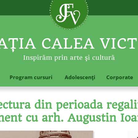
ŢIA CALEA VICT
Inspirăm prin arte şi cultură
Program cursuri
Adolescenţi
Corporate
tura din perioada regalit
ment cu arh. Augustin Io