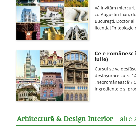
Vă invităm miercuri,
cu Augustin Ioan, do
Bucureşti, Doctor al 
licenţiat în teologi
Ce e românesc 
iulie)
Cursul se va desfăşur
desfăşurare curs: 14
„neoromânească”? Cur
ingredientele și pr
Arhitectură & Design Interior
- alte 