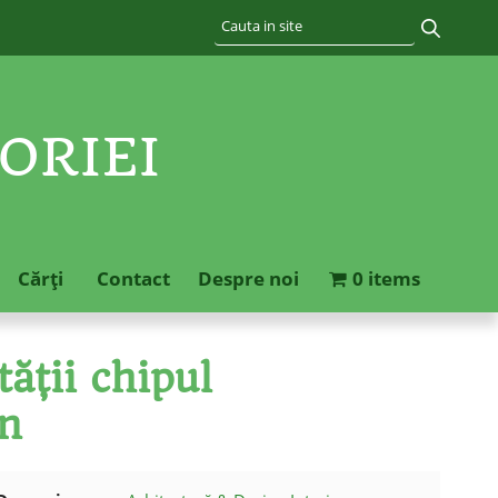
ORIEI
Cărţi
Contact
Despre noi
0 items
ăţii chipul
an