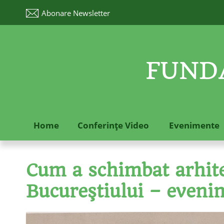
Abonare
Newsletter
FUNDA
Home
Conferinţe Video
Evenimente
Cum a schimbat arhitec
Bucureştiului – eveni