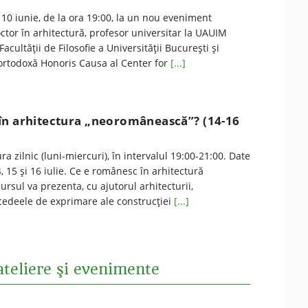
 10 iunie, de la ora 19:00, la un nou eveniment
ctor în arhitectură, profesor universitar la UAUIM
Facultăţii de Filosofie a Universităţii Bucureşti şi
e ortodoxă Honoris Causa al Center for
[...]
în arhitectura „neoromânească”? (14-16
a zilnic (luni-miercuri), în intervalul 19:00-21:00. Date
, 15 şi 16 iulie. Ce e românesc în arhitectură
sul va prezenta, cu ajutorul arhitecturii,
ocedeele de exprimare ale construcției
[...]
ateliere şi evenimente