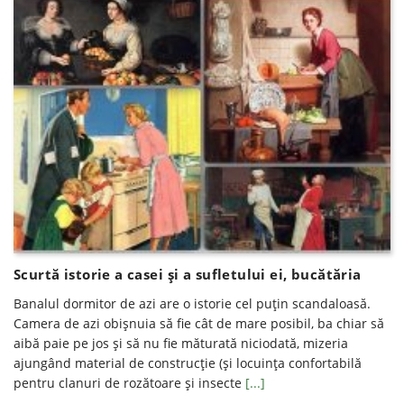
Scurtă istorie a casei şi a sufletului ei, bucătăria
Banalul dormitor de azi are o istorie cel puțin scandaloasă.
Camera de azi obișnuia să fie cât de mare posibil, ba chiar să
aibă paie pe jos și să nu fie măturată niciodată, mizeria
ajungând material de construcție (și locuința confortabilă
pentru clanuri de rozătoare și insecte
[...]