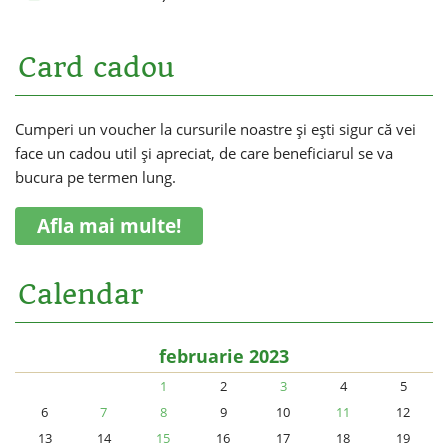
Card cadou
Cumperi un voucher la cursurile noastre și ești sigur că vei
face un cadou util și apreciat, de care beneficiarul se va
bucura pe termen lung.
Afla mai multe!
Calendar
februarie 2023
1
2
3
4
5
6
7
8
9
10
11
12
13
14
15
16
17
18
19