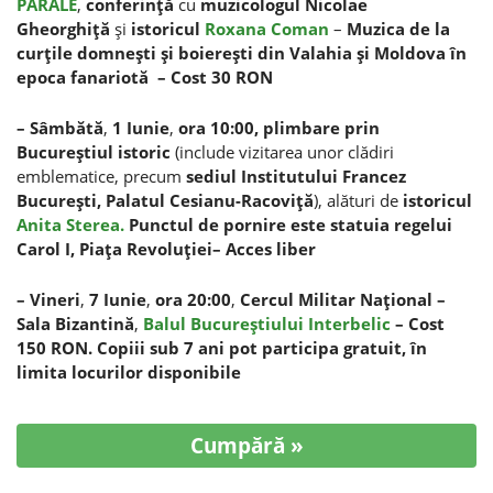
PARALE
,
conferinţă
cu
muzicologul Nicolae
Gheorghiţă
şi
istoricul
Roxana Coman
–
Muzica de la
curţile domneşti şi boiereşti din Valahia şi Moldova în
epoca fanariotă
–
Cost 30 RON
– Sâmbătă
,
1 Iunie
,
ora 10:00, plimbare prin
Bucureştiul istoric
(include vizitarea unor clădiri
emblematice, precum
sediul Institutului Francez
Bucureşti, Palatul Cesianu-Racoviţă
), alături de
istoricul
Anita Sterea.
Punctul de pornire este statuia regelui
Carol I, Piaţa Revoluţiei–
Acces liber
– Vineri
,
7 Iunie
,
ora 20:00
,
Cercul Militar Naţional –
Sala Bizantină
,
Balul Bucureştiului Interbelic
– Cost
150 RON. Copiii sub 7 ani pot participa gratuit, în
limita locurilor disponibile
Cumpără »