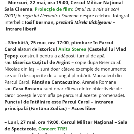
– Miercuri
,
22 mai
,
ora 19:00
,
Cercul Militar Naţional –
Sala Cinema
,
Proiecţie de film
:
Omul cu o mie de ochi
(2001) în regia lui Alexandru Solomon
despre celebrul fotograf
interbelic
Iosif Berman
, prezintă Mirela Bichigeanu –
Intrare liberă
– Sâmbătă
,
25 mai
,
ora 17:00
,
plimbare în Parcul
Carol
alături de
istoricul
Anita Sterea
(
Castelul lui Vlad
Ţepeş
, construit pentru a adăposti turnul de apă,
sau
Biserica Cuţitul de Argint
– copie după Biserica Sf.
Nicolae din Iaşi – sunt doar câteva exemple de monumente
ce vor fi descoperite de-a lungul plimbării. Mausoleul din
Parcul Carol,
Fântâna Cantacuzino
, Arenele Romane
sau
Casa Bosianu
sunt doar câteva dintre obiectivele ale
căror poveşti le vom afla pe parcursul acestei promenade).
Punctul de întâlnire este Parcul Carol – intrarea
principală (Fântâna Zodiac)
–
Acces liber
– Luni
,
27 mai
,
ora 19:00
,
Cercul Militar Naţional – Sala
de Spectacole
,
Concert
TREI