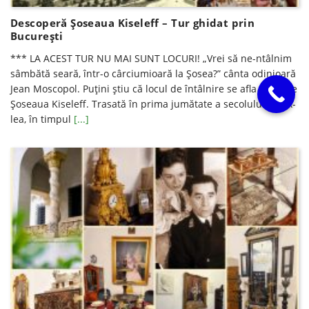
Descoperă Șoseaua Kiseleff – Tur ghidat prin
Bucureşti
*** LA ACEST TUR NU MAI SUNT LOCURI! „Vrei să ne-ntâlnim
sâmbătă seară, într-o cârciumioară la Șosea?” cânta odinioară
Jean Moscopol. Puțini știu că locul de întâlnire se afla chiar pe
Șoseaua Kiseleff. Trasată în prima jumătate a secolului al XIX-
lea, în timpul
[...]