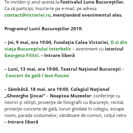
Te invităm şi anul acesta la
Festivalul Luna Bucureştilor.
Ca să participi, înscrie-te pe e-mail, pe adresa
contact@victoriei.ro
, menţionând evenimentul ales.
Programul Lunii Bucureştilor 2019:
– Joi, 9 mai, ora 19:00, Fundaţia Calea Victoriei,
O zi din
viaţa Bucureştiului interbelic
– eveniment cu
istoricul
Georgeta Filitti.
–
Intrare liberă
– Luni, 13 mai, ora 19:00
,
Teatrul Naţional Bucureşti
–
Concert de gală
I love Puccini
– Sâmbătă
,
18 mai
,
ora 19:00
,
Colegiul Naţional
„Gheorghe Şincai”
–
Noaptea Muzeelor
: conferinţe cu
istorici şi stilişti, proiecţie de fotografii cu Bucureşti, recital,
proiecţie concerte de gală, tururi ghidate în colegiu, escape
room, parada costumelor, vânătoare de comori, colţul retro
–
Intrare liberă