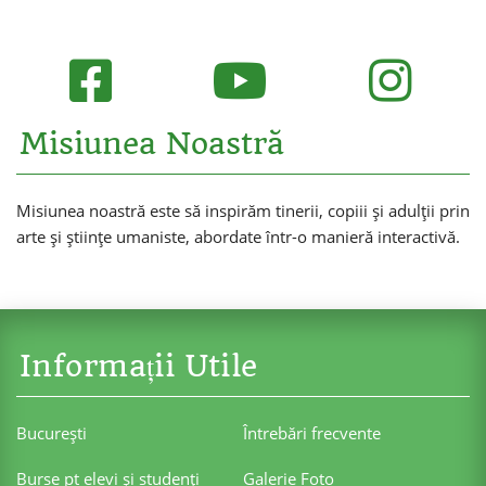
Misiunea Noastră
Misiunea noastră este să inspirăm tinerii, copiii și adulții prin
arte și științe umaniste, abordate într-o manieră interactivă.
Informații Utile
Bucureşti
Întrebări frecvente
Burse pt elevi şi studenţi
Galerie Foto