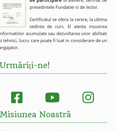
de participare
la ateliere, semnat de
presedintele Fundatiei si de lector.
Certificatul se ofera la cerere, la ultima
sedinta de curs. El atesta insusirea
informatiilor acumulate sau dezvoltarea unor abilitati
si tehnici, lucru care poate fi luat in considerare de un
angajator.
Urmăriți-ne!
Misiunea Noastră