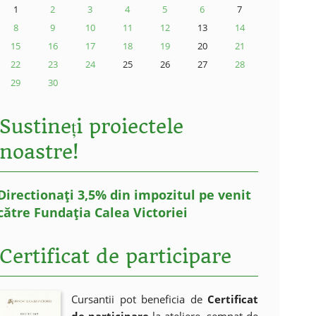
1
2
3
4
5
6
7
8
9
10
11
12
13
14
15
16
17
18
19
20
21
22
23
24
25
26
27
28
29
30
Sustineți proiectele
noastre!
Directionați 3,5% din impozitul pe venit
către Fundația Calea Victoriei
Certificat de participare
Cursantii pot beneficia de
Certificat