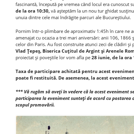
fascinantă, începută pe vremea când locul era cunoscut
de la ora 10:30,
vă aşteptăm la un nou tur ghidat susţin
unuia dintre cele mai îndrăgite parcuri ale Bucureştiului.
Pornim într-o plimbare de aproximativ 1:45h în care ne a
amenajat cu ocazia a trei mari aniversări: anii 106, 1866 ş
celor din Paris. Au fost construite atunci zeci de clădiri şi
Vlad Ţepeş, Biserica Cuţitul de Argint şi Arenele Ro
proiectat şi poveştile lor vom afla pe
28 iunie, de la ora 
Taxa de participare achitată pentru acest eveniment
poate fi restituită. De asemenea, l
a acest eveniment 
*** Vă rugăm să aveţi în vedere că la acest eveniment se v
participarea la eveniment sunteţi de acord cu postarea a
scopul promovării.