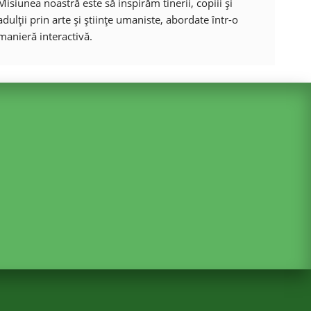
Misiunea noastră este să inspirăm tinerii, copiii și
adulții prin arte și științe umaniste, abordate într-o
manieră interactivă.