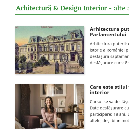
Arhitectură & Design Interior
- alte 
Arhitectura put
Parlamentului
Arhitectura puterii:
istorie a României p
desfăşura săptămânal
desfăşurare curs: 8
Care este stilu
interior
Cursul se va desfăşur
Date desfăşurare cu
participare: 18 ani. 
altele, deși bine mo