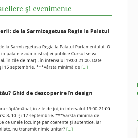
ateliere şi evenimente
erii: de la Sarmizegetusa Regia la Palatul
 de la Sarmizegetusa Regia la Palatul Parlamentului. O
rin palatele administrației publice Cursul se va
, în zile de marţi, în intervalul 19:00-21:00. Date
 și 15 septembrie. ***Vârsta minimă de
[...]
l tău? Ghid de descoperire în design
a săptămânal, în zile de joi, în intervalul 19:00-21:00.
rs: 3, 10 și 17 septembrie. ***Vârsta minimă de
De ce unele locuințe par coerente și autentice, iar
bilate, nu transmit nimic unitar?
[...]