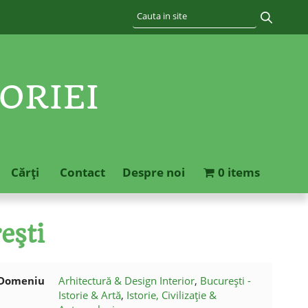
ORIEI
Cărţi
Contact
Despre noi
0 items
eşti
Domeniu
Arhitectură & Design Interior
,
București -
Istorie & Artă
,
Istorie, Civilizație &