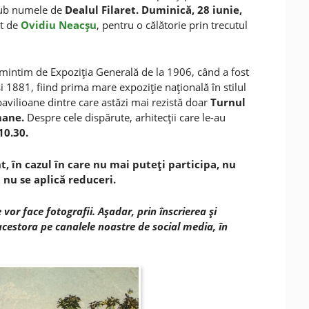
 sub numele de
Dealul Filaret.
Duminică, 28 iunie,
ut de
Ovidiu Neacşu
, pentru o călătorie prin trecutul
mintim de Expoziţia Generală de la 1906, când a fost
i 1881, fiind prima mare expoziţie naţională în stilul
 pavilioane dintre care astăzi mai rezistă doar
Turnul
mane.
Despre cele dispărute, arhitecţii care le-au
10.30.
, î
n cazul în care nu mai puteţi participa,
nu
nu se aplică reduceri.
or face fotografii. Aşadar, prin înscrierea şi
cestora pe canalele noastre de social media, în