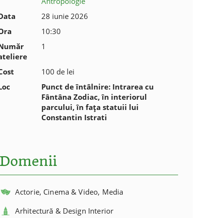
Antropologie
Data
28 iunie 2026
Ora
10:30
Număr
1
ateliere
Cost
100 de lei
Loc
Punct de întâlnire: Intrarea cu
Fântâna Zodiac, în interiorul
parcului, în fața statuii lui
Constantin Istrati
Domenii
Actorie, Cinema & Video, Media
Arhitectură & Design Interior