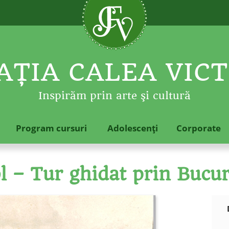
ŢIA CALEA VICT
Inspirăm prin arte şi cultură
Program cursuri
Adolescenţi
Corporate
l – Tur ghidat prin Bucur