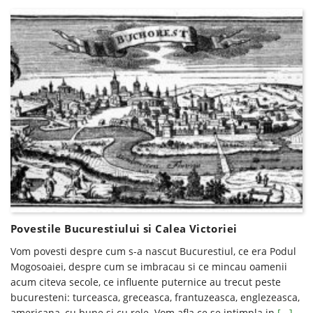
Povestile Bucurestiului si Calea Victoriei
Vom povesti despre cum s-a nascut Bucurestiul, ce era Podul
Mogosoaiei, despre cum se imbracau si ce mincau oamenii
acum citeva secole, ce influente puternice au trecut peste
bucuresteni: turceasca, greceasca, frantuzeasca, englezeasca,
americana, cu bune si cu rele. Vom afla ce se intimpla in
[...]