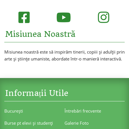
Misiunea Noastră
Misiunea noastră este să inspirăm tinerii, copiii și adulții prin
arte și științe umaniste, abordate într-o manieră interactivă.
Informații Utile
Bucureşti
Întrebări frecvente
Burse pt elevi şi studenţi
Galerie Foto