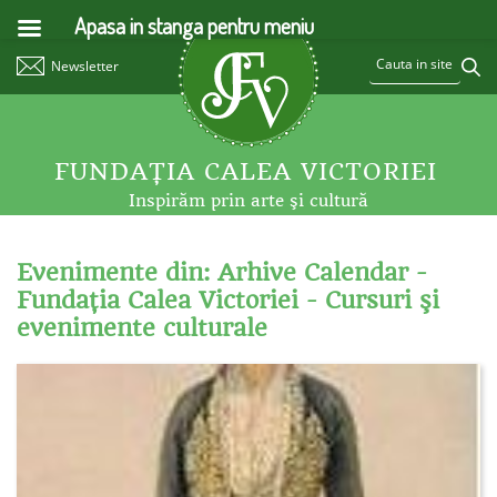
Apasa in stanga pentru meniu
Newsletter
FUNDAŢIA CALEA VICTORIEI
Inspirăm prin arte şi cultură
Evenimente din: Arhive Calendar -
Fundaţia Calea Victoriei - Cursuri şi
evenimente culturale