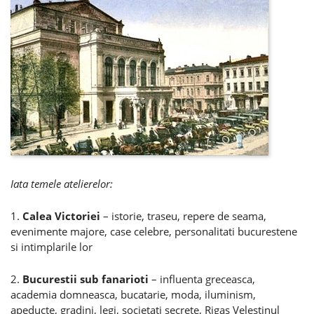
Iata temele atelierelor:
1.
Calea Victoriei
– istorie, traseu, repere de seama,
evenimente majore, case celebre, personalitati bucurestene
si intimplarile lor
2.
Bucurestii sub fanarioti
– influenta greceasca,
academia domneasca, bucatarie, moda, iluminism,
apeducte, gradini, legi, societati secrete, Rigas Velestinul