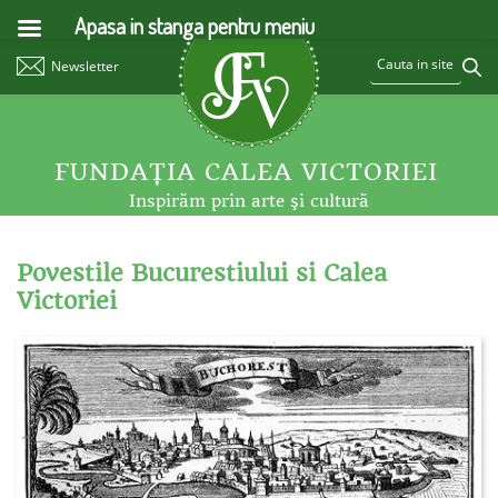
Apasa in stanga pentru meniu
Newsletter
FUNDAŢIA CALEA VICTORIEI
Inspirăm prin arte şi cultură
Povestile Bucurestiului si Calea
Victoriei