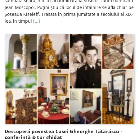
sâmbătă seară, într-o cârciumioară la Șosea?” cânta odinioară
Jean Moscopol. Puțini știu că locul de întâlnire se afla chiar pe
Șoseaua Kiseleff. Trasată în prima jumătate a secolului al XIX-
lea, în timpul
[...]
Descoperă povestea Casei Gheorghe Tătărăscu -
conferință & tur ghidat