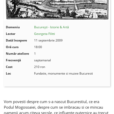
Domeniu
București - Istorie & Artă
Lector
Georgeta Filitti
Dată începere
11 septembrie 2009
Oră curs
18:00
Număr ateliere
1
Frecvenţă
saptamanal
Cost
210 ron
Loc
Fundatie, monumente si muzee Bucuresti
Vom povesti despre cum s-a nascut Bucurestiul, ce era
Podul Mogosoaiei, despre cum se imbracau si ce mincau
oamenii acum citeva secole, ce influente puternice au trecut