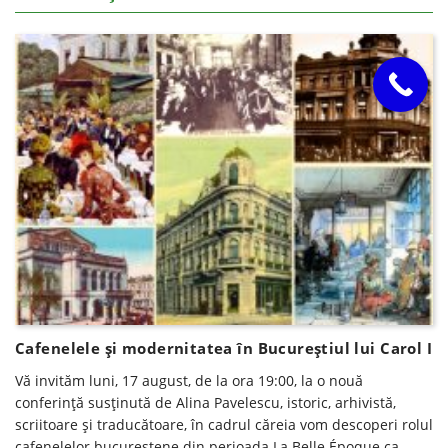
Cafenelele și modernitatea în Bucureștiul lui Carol I
Vă invităm luni, 17 august, de la ora 19:00, la o nouă
conferinţă susţinută de Alina Pavelescu, istoric, arhivistă,
scriitoare şi traducătoare, în cadrul căreia vom descoperi rolul
cafenelelor bucureștene din perioada La Belle Époque ca