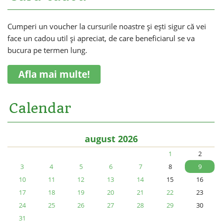
Cumperi un voucher la cursurile noastre și ești sigur că vei
face un cadou util și apreciat, de care beneficiarul se va
bucura pe termen lung.
Afla mai multe!
Calendar
august 2026
1
2
3
4
5
6
7
8
9
10
11
12
13
14
15
16
17
18
19
20
21
22
23
24
25
26
27
28
29
30
31