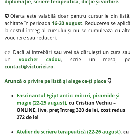
diplomaţie, scriere terapeutică, dicţie şi vorbire.
⏰
Oferta este valabilă doar pentru cursurile din listă,
achitate în perioada
16-20 august
. Reducerea se aplică
la costul întreg al cursului şi nu se cumulează cu alte
vouchere sau reduceri.
👉 Dacă ai întrebări sau vrei să dăruieşti un curs sau
un
voucher cadou
, scrie un mesaj pe
contact@victoriei.ro
.
Aruncă o privire pe listă şi alege ce-ţi place
👇
Fascinantul Egipt antic: mituri, piramide şi
magie (22-25 august),
cu Cristian Vechiu –
ONLINE, live,
preţ întreg 320 de lei
, cost redus
272 de lei
Atelier de scriere terapeutică (22-26 august),
cu