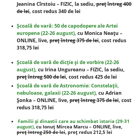
Jeanina Cîrstoiu – FIZIC, la sediu,
preţ întreg 400
de lei
, cost redus 340 de lei
Şcoală de vară: 50 de capodopere ale Artei
europene (22-26 august),
cu Monica Neaţu –
ONLINE, live,
preţ întreg 375 de lei
, cost redus
318,75 lei
Şcoală de vară de dicţie şi de vorbire (22-26
august),
cu Irina Ungureanu – FIZIC, la sediu,
preţ întreg 500 de lei
, cost redus 425 de lei
Şcoală de vară de Astronomie: Constelaţii,
nebuloase, galaxii (22-26 august),
cu Adrian
Şonka – ONLINE, live,
preţ întreg 375 de lei
, cost
redus 318,75 lei
Familii şi dinastii care au schimbat istoria (29-31
august),
cu Ionuţ Mircea Marcu – ONLINE, live,
preţ întreg 250 de lei
, preţ redus 212,5 lei