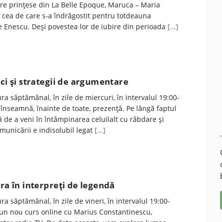
re prințese din La Belle Epoque, Maruca – Maria
t cea de care s-a îndrăgostit pentru totdeauna
 Enescu. Deși povestea lor de iubire din perioada
[...]
ici şi strategii de argumentare
ra săptămânal, în zile de miercuri, în intervalul 19:00-
înseamnă, înainte de toate, prezență. Pe lângă faptul
că de a veni în întâmpinarea celuilalt cu răbdare și
municării e indisolubil legat
[...]
era în interpreţi de legendă
a săptămânal, în zile de vineri, în intervalul 19:00-
a un nou curs online cu Marius Constantinescu,