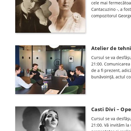
cele mai fermecătoa
Cantacuzino -, a fos
compozitorul George
Atelier de tehn
Cursul se va desfăşu
21:00. Comunicarea 
de a fi prezent, adi
bunăvoință, actul co
Casti Divi – Op
Cursul se va desfăşur
21:00. Vă invităm l