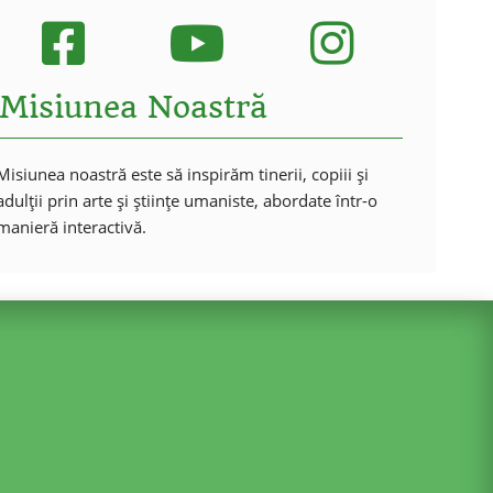
Misiunea Noastră
Misiunea noastră este să inspirăm tinerii, copiii și
adulții prin arte și științe umaniste, abordate într-o
manieră interactivă.