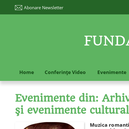
Abonare
Newsletter
FUNDA
Home
Conferinţe Video
Evenimente
Evenimente din: Arhive
şi evenimente cultura
Muzica romantic