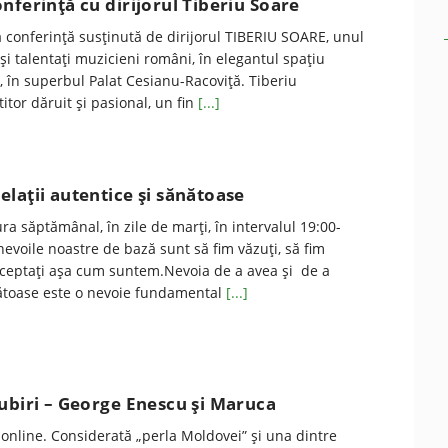
nferinţă cu dirijorul Tiberiu Soare
a conferinţă susţinută de dirijorul TIBERIU SOARE, unul
 şi talentaţi muzicieni români, în elegantul spaţiu
k, în superbul Palat Cesianu-Racoviţă. Tiberiu
itor dăruit şi pasional, un fin
[...]
laţii autentice şi sănătoase
ra săptămânal, în zile de marţi, în intervalul 19:00-
nevoile noastre de bază sunt să fim văzuți, să fim
 acceptați așa cum suntem.Nevoia de a avea și de a
ătoase este o nevoie fundamental
[...]
ubiri – George Enescu şi Maruca
online. Considerată „perla Moldovei” și una dintre