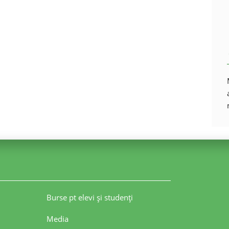
Burse pt elevi şi studenţi
Media