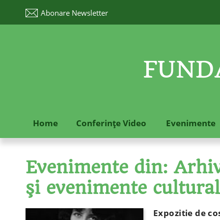
Abonare
Newsletter
FUNDA
Home
Conferinţe Video
Evenimente
Evenimente din: Arhive
şi evenimente cultura
Expozitie de c