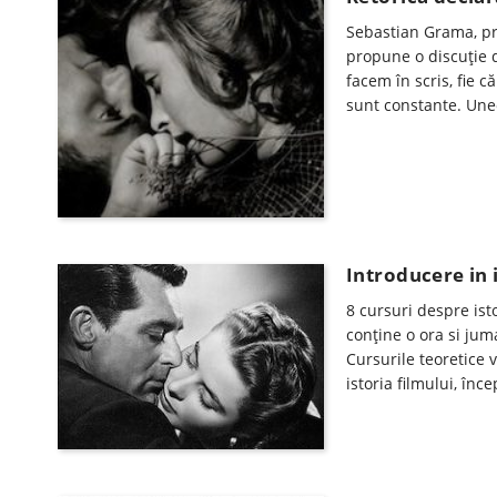
Sebastian Grama, pro
propune o discuţie d
facem în scris, fie c
sunt constante. Uneo
Introducere in i
8 cursuri despre isto
conţine o ora si juma
Cursurile teoretice v
istoria filmului, în