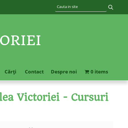
ORIEI
Cărţi
Contact
Despre noi
0 items
ea Victoriei - Cursuri