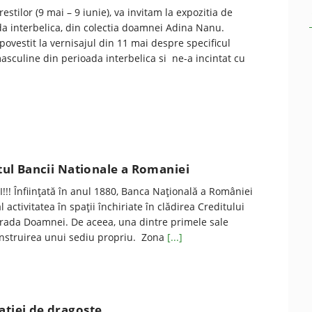
estilor (9 mai – 9 iunie), va invitam la expozitia de
a interbelica, din colectia doamnei Adina Nanu.
ovestit la vernisajul din 11 mai despre specificul
sculine din perioada interbelica si ne-a incintat cu
latul Bancii Nationale a Romaniei
!! Înfiinţată în anul 1880, Banca Naţională a României
l activitatea în spaţii închiriate în clădirea Creditului
strada Doamnei. De aceea, una dintre primele sale
onstruirea unui sediu propriu. Zona
[...]
aţiei de dragoste