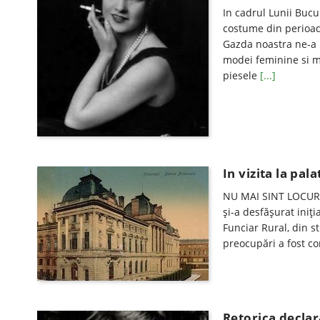
In cadrul Lunii Bucur
costume din perioad
Gazda noastra ne-a p
modei feminine si ma
piesele
[...]
In vizita la pa
NU MAI SINT LOCURI!
şi-a desfăşurat iniţia
Funciar Rural, din 
preocupări a fost c
Retorica declar