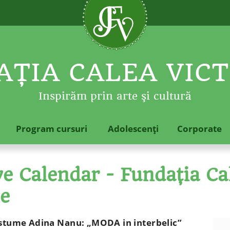
ŢIA CALEA VICT
Inspirăm prin arte şi cultură
Program cursuri
Adolescenţi
Corporate
 Calendar - Fundaţia Cal
le
ostume Adina Nanu: „MODA in interbelic”