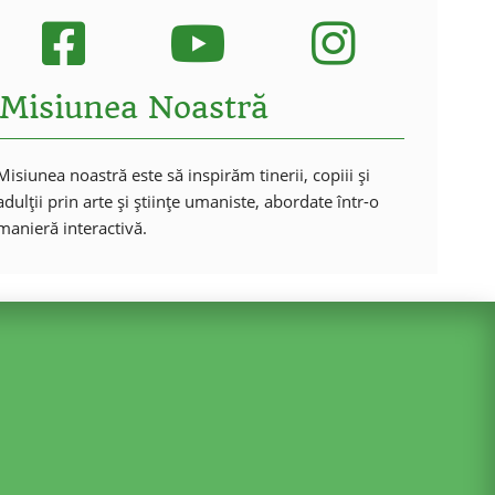
Misiunea Noastră
Misiunea noastră este să inspirăm tinerii, copiii și
adulții prin arte și științe umaniste, abordate într-o
manieră interactivă.