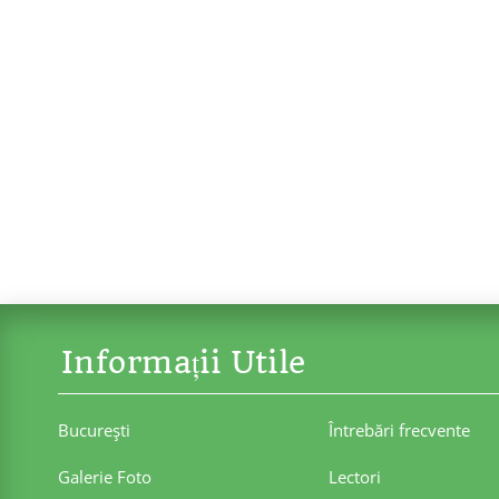
Informații Utile
Bucureşti
Întrebări frecvente
Galerie Foto
Lectori