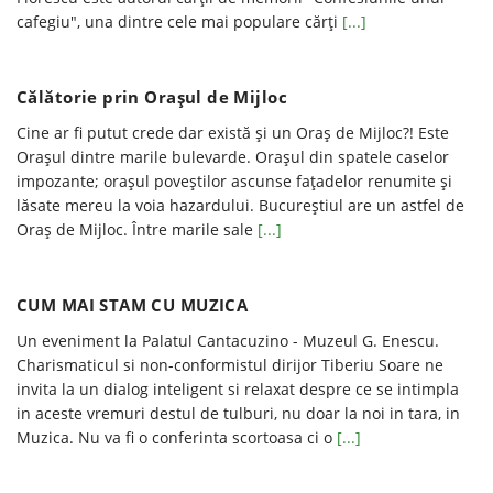
cafegiu", una dintre cele mai populare cărți
[...]
Călătorie prin Oraşul de Mijloc
Cine ar fi putut crede dar există şi un Oraş de Mijloc?! Este
Oraşul dintre marile bulevarde. Oraşul din spatele caselor
impozante; oraşul poveştilor ascunse faţadelor renumite şi
lăsate mereu la voia hazardului. Bucureştiul are un astfel de
Oraş de Mijloc. Între marile sale
[...]
CUM MAI STAM CU MUZICA
Un eveniment la Palatul Cantacuzino - Muzeul G. Enescu.
Charismaticul si non-conformistul dirijor Tiberiu Soare ne
invita la un dialog inteligent si relaxat despre ce se intimpla
in aceste vremuri destul de tulburi, nu doar la noi in tara, in
Muzica. Nu va fi o conferinta scortoasa ci o
[...]