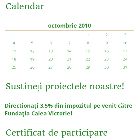
Calendar
octombrie 2010
1
2
3
4
5
6
7
8
9
10
11
12
13
14
15
16
17
18
19
20
21
22
23
24
25
26
27
28
29
30
31
Sustineți proiectele noastre!
Directionați 3,5% din impozitul pe venit către
Fundația Calea Victoriei
Certificat de participare