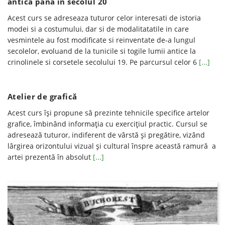
antica pana in secolul 20
Acest curs se adreseaza tuturor celor interesati de istoria
modei si a costumului, dar si de modalitatatile in care
vesmintele au fost modificate si reinventate de-a lungul
secolelor, evoluand de la tunicile si togile lumii antice la
crinolinele si corsetele secolului 19. Pe parcursul celor 6
[...]
Atelier de grafică
Acest curs îşi propune să prezinte tehnicile specifice artelor
grafice, îmbinând informaţia cu exerciţiul practic. Cursul se
adresează tuturor, indiferent de vârstă şi pregătire, vizând
lârgirea orizontului vizual şi cultural înspre această ramură a
artei prezentă în absolut
[...]