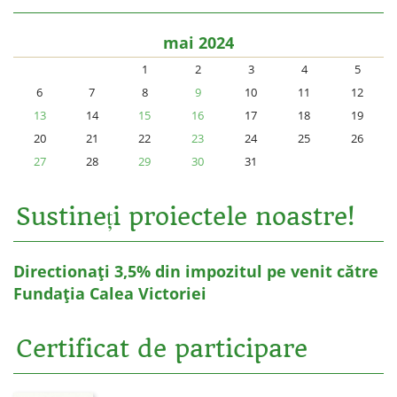
mai 2024
1
2
3
4
5
6
7
8
9
10
11
12
13
14
15
16
17
18
19
20
21
22
23
24
25
26
27
28
29
30
31
Sustineți proiectele noastre!
Directionați 3,5% din impozitul pe venit către
Fundația Calea Victoriei
Certificat de participare