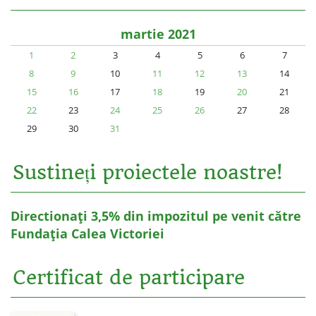
martie 2021
1
2
3
4
5
6
7
8
9
10
11
12
13
14
15
16
17
18
19
20
21
22
23
24
25
26
27
28
29
30
31
Sustineți proiectele noastre!
Directionați 3,5% din impozitul pe venit către
Fundația Calea Victoriei
Certificat de participare