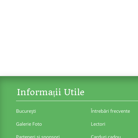
Informații Utile
Bucureşti
Întrebări frecvente
Galerie Foto
Lectori
Parteneri şi sponsori
Carduri cadou