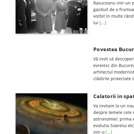
Rasuceanu intr-un e
gazduit de o frumoa
vorbit în multe rând
lui
[...]
Povestea Bucure
Vă invit să descoper
evreiesc din Bucureș
arhitectul modernist
clădirile proiectate
Calatorii in spa
Va invitam la un no
despre temele cele 
astronomiei: prima e
evolutia Soarelui et
intr-o
[...]