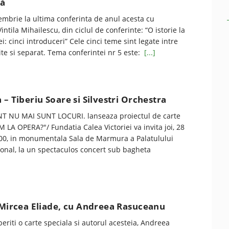
lă
embrie la ultima conferinta de anul acesta cu
intila Mihailescu, din ciclul de conferinte: “O istorie la
ei: cinci introduceri” Cele cinci teme sint legate intre
rite si separat. Tema conferintei nr 5 este:
[...]
 – Tiberiu Soare si Silvestri Orchestra
 NU MAI SUNT LOCURI. lanseaza proiectul de carte
A OPERA?"/ Fundatia Calea Victoriei va invita joi, 28
:00, in monumentala Sala de Marmura a Palatulului
ional, la un spectaculos concert sub bagheta
 Mircea Eliade, cu Andreea Rasuceanu
eriti o carte speciala si autorul acesteia, Andreea