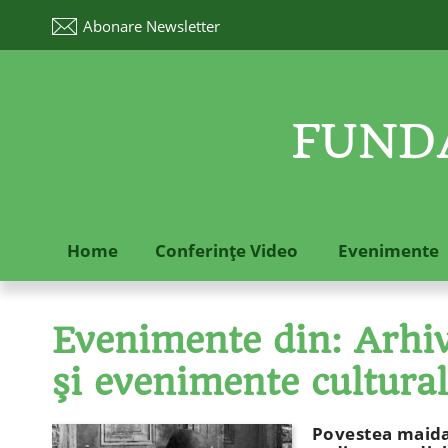
Abonare
Newsletter
FUNDA
Home
Conferinţe Video
Evenimente
Evenimente din: Arhive
şi evenimente cultura
Povestea maida