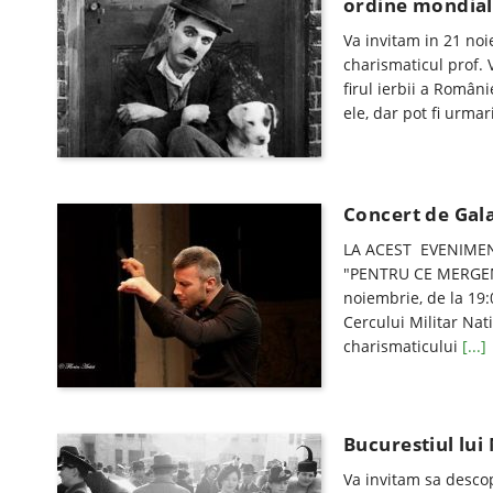
ordine mondia
Va invitam in 21 noi
charismaticul prof. V
firul ierbii a Români
ele, dar pot fi urma
Concert de Gala
LA ACEST EVENIMENT
"PENTRU CE MERGEM L
noiembrie, de la 19
Cercului Militar Nat
charismaticului
[...]
Bucurestiul lui
Va invitam sa descop