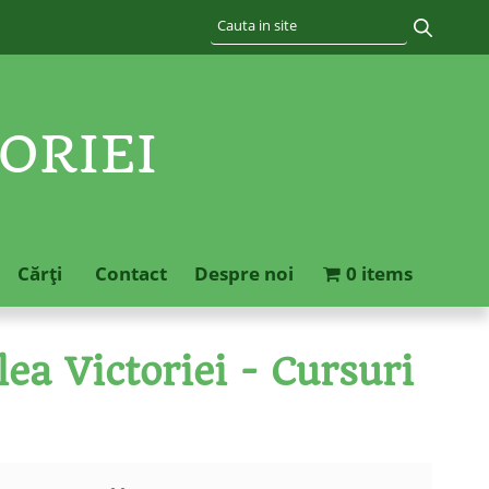
ORIEI
Cărţi
Contact
Despre noi
0 items
ea Victoriei - Cursuri