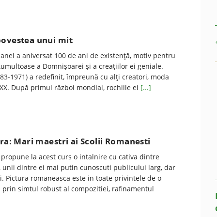
povestea unui mit
anel a aniversat 100 de ani de existență, motiv pentru
umultoase a Domnișoarei și a creațiilor ei geniale.
83-1971) a redefinit, împreună cu alți creatori, moda
 XX. După primul război mondial, rochiile ei
[...]
ura: Mari maestri ai Scolii Romanesti
propune la acest curs o intalnire cu cativa dintre
 unii dintre ei mai putin cunoscuti publicului larg, dar
i. Pictura romaneasca este in toate privintele de o
 prin simtul robust al compozitiei, rafinamentul