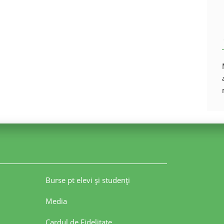
Burse pt elevi şi studenţi
Media
Cardul de Fidelitate