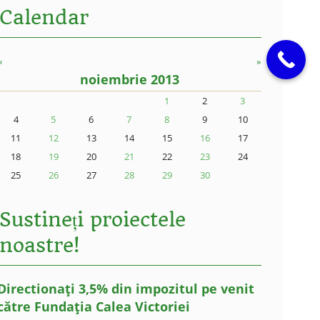
Calendar
«
»
noiembrie 2013
1
2
3
4
5
6
7
8
9
10
11
12
13
14
15
16
17
18
19
20
21
22
23
24
25
26
27
28
29
30
Sustineți proiectele
noastre!
Directionați 3,5% din impozitul pe venit
către Fundația Calea Victoriei