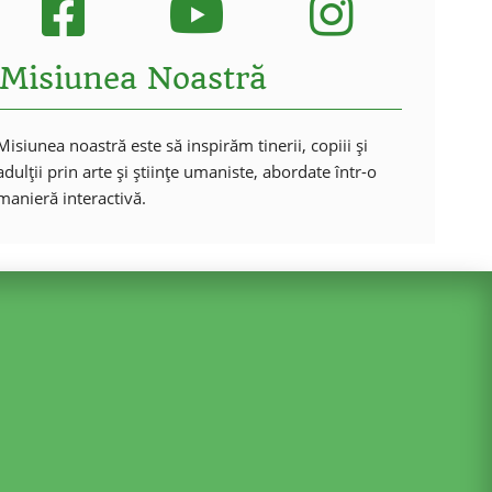
Misiunea Noastră
Misiunea noastră este să inspirăm tinerii, copiii și
adulții prin arte și științe umaniste, abordate într-o
manieră interactivă.