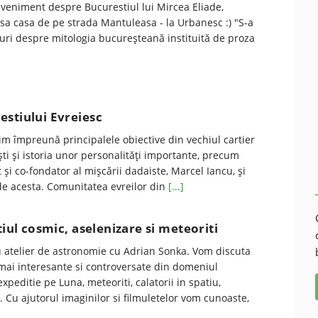
veniment despre Bucurestiul lui Mircea Eliade,
sa casa de pe strada Mantuleasa - la Urbanesc :) "S-a
uri despre mitologia bucureşteană instituită de proza
stiului Evreiesc
im împreună principalele obiective din vechiul cartier
ti și istoria unor personalități importante, precum
 și co-fondator al mișcării dadaiste, Marcel Iancu, și
 de acesta. Comunitatea evreilor din
[...]
tiul cosmic, aselenizare si meteoriti
u atelier de astronomie cu Adrian Sonka. Vom discuta
mai interesante si controversate din domeniul
xpeditie pe Luna, meteoriti, calatorii in spatiu,
c. Cu ajutorul imaginilor si filmuletelor vom cunoaste,