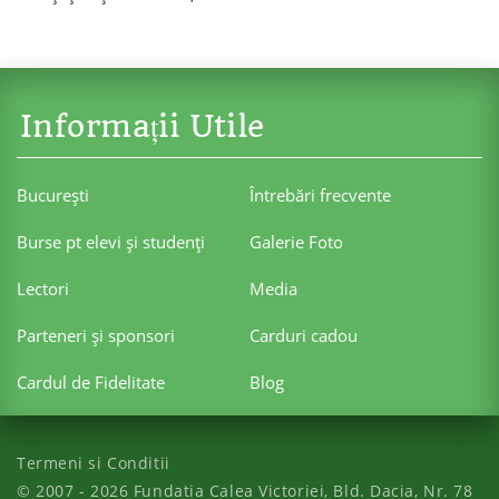
Informații Utile
Bucureşti
Întrebări frecvente
Burse pt elevi şi studenţi
Galerie Foto
Lectori
Media
Parteneri şi sponsori
Carduri cadou
Cardul de Fidelitate
Blog
Termeni si Conditii
© 2007 - 2026
Fundatia Calea Victoriei
,
Bld. Dacia, Nr. 78