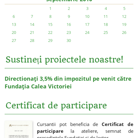
1
2
3
4
5
6
7
8
9
10
11
12
13
14
15
16
17
18
19
20
21
22
23
24
25
26
27
28
29
30
Sustineți proiectele noastre!
Directionați 3,5% din impozitul pe venit către
Fundația Calea Victoriei
Certificat de participare
Cursantii pot beneficia de
Certificat de
participare
la ateliere, semnat de
presedintele Fundatiei si de lector.