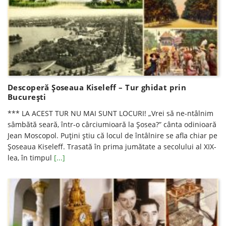
Descoperă Șoseaua Kiseleff – Tur ghidat prin
Bucureşti
*** LA ACEST TUR NU MAI SUNT LOCURI! „Vrei să ne-ntâlnim
sâmbătă seară, într-o cârciumioară la Șosea?” cânta odinioară
Jean Moscopol. Puțini știu că locul de întâlnire se afla chiar pe
Șoseaua Kiseleff. Trasată în prima jumătate a secolului al XIX-
lea, în timpul
[...]