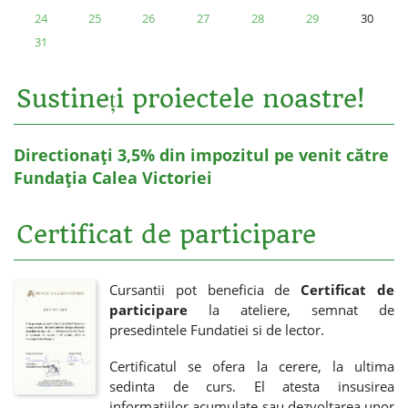
24
25
26
27
28
29
30
31
Sustineți proiectele noastre!
Directionați 3,5% din impozitul pe venit către
Fundația Calea Victoriei
Certificat de participare
Cursantii pot beneficia de
Certificat de
participare
la ateliere, semnat de
presedintele Fundatiei si de lector.
Certificatul se ofera la cerere, la ultima
sedinta de curs. El atesta insusirea
informatiilor acumulate sau dezvoltarea unor