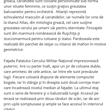
greacă, cariatidele sunt coloane personificate sub forma
unor siluete feminine, ce susţin graţios greutatea
balcoanelor pentru orchestră. Atlanţii reprezintă
echivalentul masculin al cariatidelor, iar numele lor vine de
la titanul Atlas, din mitologia greacă, cel care susţine
greutatea cerului pe umerii săi pentru eternitate. Finisajele
sunt din marmură românească de Ruşchiţa şi
stuccomarmură pentru coloane şi statui. Pardoseala este
realizată din parchet de stejar cu intarsii de mahon în motive
geometrice.
Faţada Palatului Cercului Militar Naţional impresionează
puternic. Are cu parter înalt, apoi un şir de coloane duble,
care amintesc de cele antice, iar între ele sunt prevăzute
logii. Fiecare coloană dispune de elemente compozite
bogate, iar în stânga şi în dreapta sunt două cornişe mari
care încadrează nivelul median al faţadei. La ultimul etaj
sunt o serie de ferestre şi o balustradă lungă. Accesul pe
terasă se realizează prin doua rânduri de scări, iar de aici
prin uşile somptuoase şi ample se face accesul în interiorul
clădirii.