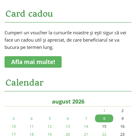
Card cadou
Cumperi un voucher la cursurile noastre și ești sigur că vei
face un cadou util și apreciat, de care beneficiarul se va
bucura pe termen lung.
Afla mai multe!
Calendar
august 2026
1
2
3
4
5
6
7
8
9
10
11
12
13
14
15
16
17
18
19
20
21
22
23