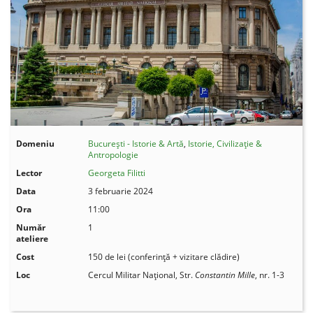
Domeniu
București - Istorie & Artă
,
Istorie, Civilizație &
Antropologie
Lector
Georgeta Filitti
Data
3 februarie 2024
Ora
11:00
Număr
1
ateliere
Cost
150 de lei (conferință + vizitare clădire)
Loc
Cercul Militar Național, Str.
Constantin Mille
, nr. 1-3