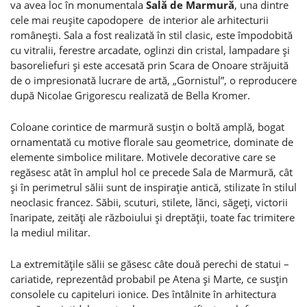
va avea loc în monumentala
Sală de Marmură
, una dintre
cele mai reuşite capodopere de interior ale arhitecturii
româneşti. Sala a fost realizată în stil clasic, este împodobită
cu vitralii, ferestre arcadate, oglinzi din cristal, lampadare şi
basoreliefuri şi este accesată prin Scara de Onoare străjuită
de o impresionată lucrare de artă, „Gornistul”, o reproducere
după Nicolae Grigorescu realizată de Bella Kromer.
Coloane corintice de marmură susţin o boltă amplă, bogat
ornamentată cu motive florale sau geometrice, dominate de
elemente simbolice militare. Motivele decorative care se
regăsesc atât în amplul hol ce precede Sala de Marmură, cât
şi în perimetrul sălii sunt de inspiraţie antică, stilizate în stilul
neoclasic francez. Săbii, scuturi, stilete, lănci, săgeţi, victorii
înaripate, zeităţi ale războiului şi dreptăţii, toate fac trimitere
la mediul militar.
La extremităţile sălii se găsesc câte două perechi de statui –
cariatide, reprezentâd probabil pe Atena şi Marte, ce susţin
consolele cu capiteluri ionice. Des întâlnite în arhitectura