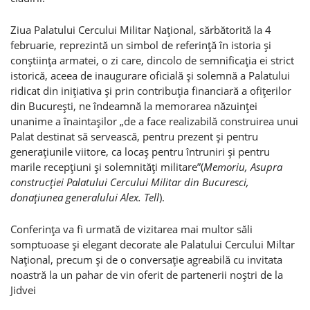
Ziua Palatului Cercului Militar Naţional, sărbătorită la 4
februarie, reprezintă un simbol de referinţă în istoria şi
conştiinţa armatei, o zi care, dincolo de semnificaţia ei strict
istorică, aceea de inaugurare oficială şi solemnă a Palatului
ridicat din iniţiativa şi prin contribuţia financiară a ofiţerilor
din Bucureşti, ne îndeamnă la memorarea năzuinţei
unanime a înaintaşilor „de a face realizabilă construirea unui
Palat destinat să servească, pentru prezent şi pentru
generaţiunile viitore, ca locaş pentru întruniri şi pentru
marile recepţiuni şi solemnităţi militare”(
Memoriu, Asupra
construcţiei Palatului Cercului Militar din Bucuresci,
donaţiunea generalului Alex. Tell
).
Conferinţa va fi urmată de vizitarea mai multor săli
somptuoase şi elegant decorate ale Palatului Cercului Miltar
Naţional, precum şi de o conversaţie agreabilă cu invitata
noastră la un pahar de vin oferit de partenerii noştri de la
Jidvei