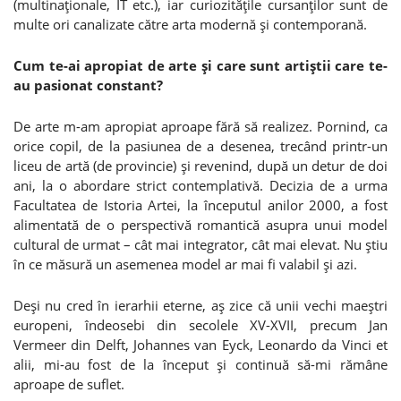
(multinaţionale, IT etc.), iar curiozităţile cursanţilor sunt de
multe ori canalizate către arta modernă şi contemporană.
Cum te-ai apropiat de arte şi care sunt artiştii care te-
au pasionat constant?
De arte m-am apropiat aproape fără să realizez. Pornind, ca
orice copil, de la pasiunea de a desenea, trecând printr-un
liceu de artă (de provincie) şi revenind, după un detur de doi
ani, la o abordare strict contemplativă. Decizia de a urma
Facultatea de Istoria Artei, la începutul anilor 2000, a fost
alimentată de o perspectivă romantică asupra unui model
cultural de urmat – cât mai integrator, cât mai elevat. Nu ştiu
în ce măsură un asemenea model ar mai fi valabil şi azi.
Deşi nu cred în ierarhii eterne, aş zice că unii vechi maeştri
europeni, îndeosebi din secolele XV-XVII, precum Jan
Vermeer din Delft, Johannes van Eyck, Leonardo da Vinci et
alii, mi-au fost de la început şi continuă să-mi rămâne
aproape de suflet.