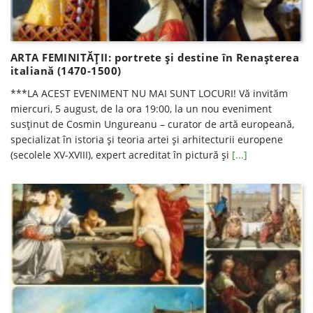
ARTA FEMINITĂȚII: portrete și destine în Renașterea
italiană (1470-1500)
***LA ACEST EVENIMENT NU MAI SUNT LOCURI! Vă invităm
miercuri, 5 august, de la ora 19:00, la un nou eveniment
susținut de Cosmin Ungureanu – curator de artă europeană,
specializat în istoria şi teoria artei şi arhitecturii europene
(secolele XV-XVIII), expert acreditat în pictură şi
[...]