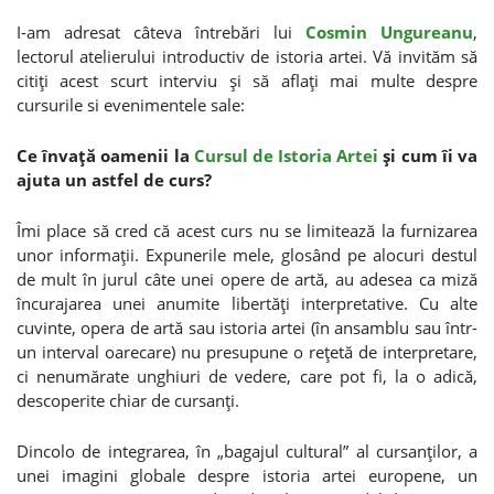
I-am adresat câteva întrebări lui
Cosmin Ungureanu
,
lectorul atelierului introductiv de istoria artei. Vă invităm să
citiţi acest scurt interviu şi să aflaţi mai multe despre
cursurile si evenimentele sale:
Ce învaţă oamenii la
Cursul de Istoria Artei
şi cum îi va
ajuta un astfel de curs?
Îmi place să cred că acest curs nu se limitează la furnizarea
unor informaţii. Expunerile mele, glosând pe alocuri destul
de mult în jurul câte unei opere de artă, au adesea ca miză
încurajarea unei anumite libertăţi interpretative. Cu alte
cuvinte, opera de artă sau istoria artei (în ansamblu sau într-
un interval oarecare) nu presupune o reţetă de interpretare,
ci nenumărate unghiuri de vedere, care pot fi, la o adică,
descoperite chiar de cursanţi.
Dincolo de integrarea, în „bagajul cultural” al cursanţilor, a
unei imagini globale despre istoria artei europene, un