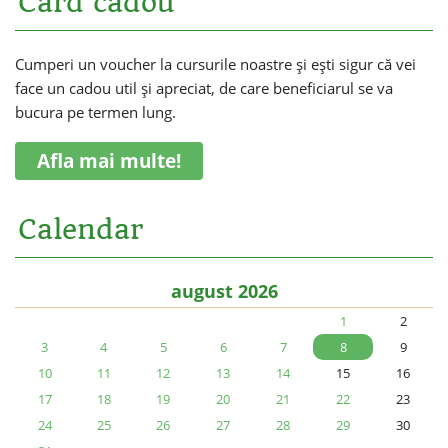
Card cadou
Cumperi un voucher la cursurile noastre și ești sigur că vei
face un cadou util și apreciat, de care beneficiarul se va
bucura pe termen lung.
Afla mai multe!
Calendar
august 2026
1
2
3
4
5
6
7
8
9
10
11
12
13
14
15
16
17
18
19
20
21
22
23
24
25
26
27
28
29
30