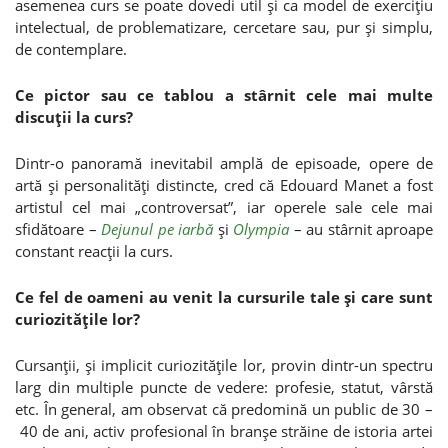
asemenea curs se poate dovedi util şi ca model de exerciţiu
intelectual, de problematizare, cercetare sau, pur şi simplu,
de contemplare.
Ce pictor sau ce tablou a stârnit cele mai multe
discuţii la curs?
Dintr-o panoramă inevitabil amplă de episoade, opere de
artă şi personalităţi distincte, cred că Edouard Manet a fost
artistul cel mai „controversat”, iar operele sale cele mai
sfidătoare –
Dejunul pe iarbă
şi
Olympia
– au stârnit aproape
constant reacţii la curs.
Ce fel de oameni au venit la cursurile tale şi care sunt
curiozităţile lor?
Cursanţii, şi implicit curiozităţile lor, provin dintr-un spectru
larg din multiple puncte de vedere: profesie, statut, vârstă
etc. În general, am observat că predomină un public de 30 –
40 de ani, activ profesional în branşe străine de istoria artei