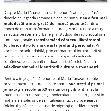
Despre Maria Tănase s-au scris nenumărate pagini, însă
dincolo de legendă rămâne un adevăr simplu:
ea a fost mai
mult decât o interpretă de muzică populară.
Într-o
epocă de mari transformări culturale, Maria Tănase a reuşit
să aducă pe scenele urbane şi în studiourile radio ecoul unei
lumi tradiţionale,
transformând cântecul lăutăresc şi
folcloric într-o formă de artă profund personală.
Prin
vocea ei inconfundabilă, prin dramatismul interpretării şi
prin sensibilitatea cu care a înţeles spiritul cântecului
românesc, ea a devenit nu doar o artistă celebră, ci un
adevărat simbol al identităţii culturale româneşti.
Pentru a înţelege însă fenomenul Maria Tanase, trebuie
privit contextul cultural în care apare.
Bucureştiul primei
jumătăţi a secolului XX era un oraş vibrant,
aflat la
intersecţia dintre tradiţie şi modernitate. În centru, dar si in
mahalalele sale, unde se întâlneau muzica orăşenească,
folclorul şi cântecele aduse de migranţi din diferite regiuni
ale ţării. În acest spaţiu viu şi divers,
Maria Tănase a