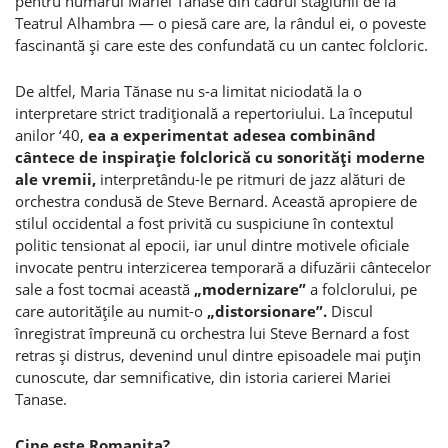
pentru numărul Mariei Tănase din cadrul stagiunii de la
Teatrul Alhambra — o piesă care are, la rândul ei, o poveste
fascinantă şi care este des confundată cu un cantec folcloric.
De altfel, Maria Tănase nu s-a limitat niciodată la o
interpretare strict tradiţională a repertoriului. La începutul
anilor ‘40,
ea a experimentat adesea combinând
cântece de inspiraţie folclorică cu sonorităţi moderne
ale vremii,
interpretându-le pe ritmuri de jazz alături de
orchestra condusă de Steve Bernard. Această apropiere de
stilul occidental a fost privită cu suspiciune în contextul
politic tensionat al epocii, iar unul dintre motivele oficiale
invocate pentru interzicerea temporară a difuzării cântecelor
sale a fost tocmai această
„modernizare”
a folclorului, pe
care autorităţile au numit-o
„distorsionare”.
Discul
înregistrat împreună cu orchestra lui Steve Bernard a fost
retras şi distrus, devenind unul dintre episoadele mai puţin
cunoscute, dar semnificative, din istoria carierei Mariei
Tanase.
Cine este Romaniţa?