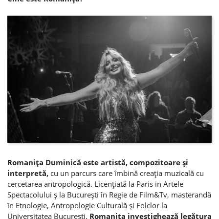
Romaniţa Duminică este artistă, compozitoare şi
interpretă,
cu un parcurs care îmbină creaţia muzicală cu
cercetarea antropologică. Licenţiată la Paris in Artele
Spectacolului ş la Bucureşti în Regie de Film&Tv, masterandă
în Etnologie, Antropologie Culturală şi Folclor la
Universitatea Bucureşti,
Romaniţa investighează legătura