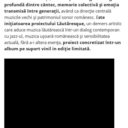
profundă dintre cântec, memorie colectivă şi emoţia
transmisă între generaţii,
având ca direcţie centrală
muzicile vechi şi patrimoniul sonor românesc. E
ste
iniţiatoarea proiectului Lăutăresque,
un demers artistic
care aduce muzica lăutărească într-un dialog contemporan
cu jazz-ul, muzica uşoară românească şi sensibilitatea
actuală, fără a-i altera esenţa,
proiect concretizat într-un
album pe suport vinil in ediţie limitată.