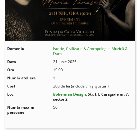
Domeniu
Istorie, Civilizație & Antropologie
,
Muzică &
Dans
Data
21 iunie 2026
Ora
19:00
Număr ateliere
1
Cost
200 de lei (include vin și gustări)
Loc
Bohemian Design:
Str. I. L Caragiale nr. 7,
sector 2
Număr maxim
50
persoane