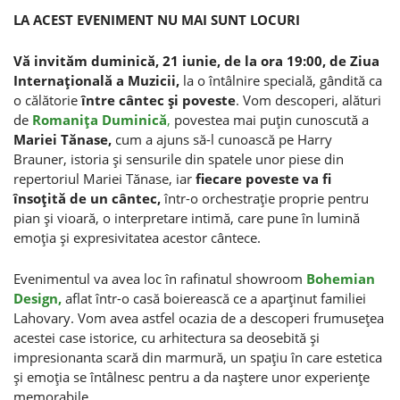
LA ACEST EVENIMENT NU MAI SUNT LOCURI
Vă invităm duminică, 21 iunie, de la ora 19:00, de Ziua
Internaţională a Muzicii,
la o întâlnire specială, gândită ca
o călătorie
între cântec şi poveste
. Vom descoperi, alături
de
Romaniţa Duminică
,
povestea mai puţin cunoscută a
Mariei Tănase,
cum a ajuns să-l cunoască pe Harry
Brauner, istoria şi sensurile din spatele unor piese din
repertoriul Mariei Tănase, iar
fiecare poveste va fi
însoţită de un cântec,
într-o orchestraţie proprie pentru
pian şi vioară, o interpretare intimă, care pune în lumină
emoţia şi expresivitatea acestor cântece.
Evenimentul va avea loc în rafinatul showroom
Bohemian
Design,
aflat într-o casă boierească ce a aparţinut familiei
Lahovary. Vom avea astfel ocazia de a descoperi frumuseţea
acestei case istorice, cu arhitectura sa deosebită şi
impresionanta scară din marmură, un spaţiu în care estetica
şi emoţia se întâlnesc pentru a da naştere unor experienţe
memorabile.