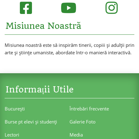
Misiunea Noastră
Misiunea noastră este să inspirăm tinerii, copiii și adulții prin
arte și științe umaniste, abordate într-o manieră interactivă.
Informații Utile
Bucureşti
Întrebări frecvente
Burse pt elevi şi studenţi
Galerie Foto
Lectori
Media