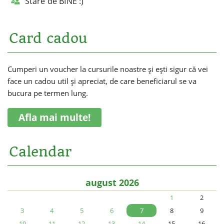
Stare de BINE :)
Card cadou
Cumperi un voucher la cursurile noastre și ești sigur că vei
face un cadou util și apreciat, de care beneficiarul se va
bucura pe termen lung.
Afla mai multe!
Calendar
august 2026
1
2
3
4
5
6
7
8
9
10
11
12
13
14
15
16