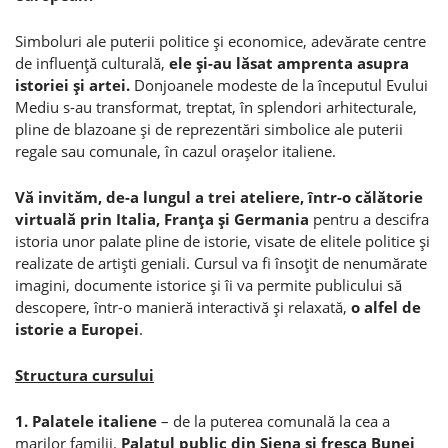
Simboluri ale puterii politice şi economice, adevărate centre
de influenţă culturală,
ele şi-au lăsat amprenta asupra
istoriei şi artei.
Donjoanele modeste de la începutul Evului
Mediu s-au transformat, treptat, în splendori arhitecturale,
pline de blazoane şi de reprezentări simbolice ale puterii
regale sau comunale, în cazul oraşelor italiene.
Vă invităm, de-a lungul a trei ateliere, într-o călătorie
virtuală prin Italia, Franţa şi Germania
pentru a descifra
istoria unor palate pline de istorie, visate de elitele politice şi
realizate de artişti geniali. Cursul va fi însoţit de nenumărate
imagini, documente istorice şi îi va permite publicului să
descopere, într-o manieră interactivă şi relaxată,
o alfel de
istorie a Europei
.
Structura cursului
1. Palatele italiene
– de la puterea comunală la cea a
marilor familii.
Palatul public din Siena şi fresca Bunei