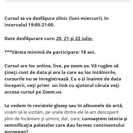
Cursul se va desfăşura zilnic (luni-miercuri), în
intervalul 19:00-21:00.
Date desfăşurare curs:
20, 21 şi 22 iulie.
***Vârsta minimă de participare: 18 ani.
Cursul are loc online, live, pe zoom.us. Vă rugăm să
ţineţi cont de data şi ora la care au loc întâlnirile,
cursurile nu se înregistrează. Cu o zi înainte de data
începerii, veţi primi un link cu ajutorul căruia veţi
accesa cursul pe Zoom.us.
Le vedem în revistele glossy sau în albumele de artă,
visăm să le vizităm, pe unele dintre ele le-am descoperit
plini de încântare şi uimire, dar, oare,
cunoaştem istoria şi
semnificaţia palatelor care dau farmec continentului
european?