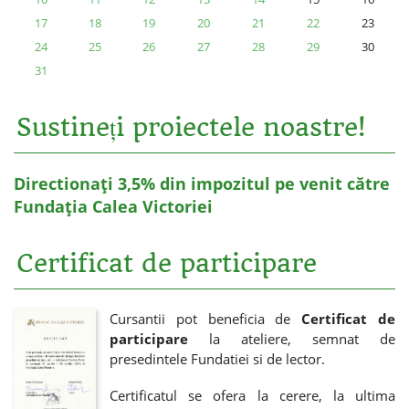
17
18
19
20
21
22
23
24
25
26
27
28
29
30
31
Sustineți proiectele noastre!
Directionați 3,5% din impozitul pe venit către
Fundația Calea Victoriei
Certificat de participare
Cursantii pot beneficia de
Certificat de
participare
la ateliere, semnat de
presedintele Fundatiei si de lector.
Certificatul se ofera la cerere, la ultima