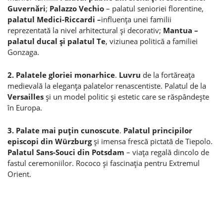
Guvernări
;
Palazzo Vechio
– palatul senioriei florentine,
palatul Medici-Riccardi –
influenţa unei familii
reprezentată la nivel arhitectural şi decorativ;
Mantua –
palatul ducal şi palatul Te
, viziunea politică a familiei
Gonzaga.
2. Palatele gloriei monarhice
.
Luvru
de la fortăreaţa
medievală la eleganţa palatelor renascentiste. Palatul de la
Versailles
şi un model politic şi estetic care se răspândeşte
în Europa.
3. Palate mai puţin cunoscute
.
Palatul principilor
episcopi din W
ü
rzburg
şi imensa frescă pictată de Tiepolo.
Palatul Sans-Souci din Potsdam
– viaţa regală dincolo de
fastul ceremoniilor. Rococo şi fascinaţia pentru Extremul
Orient.