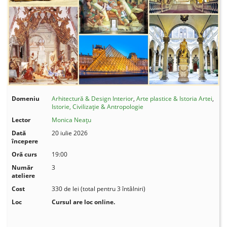
Domeniu
Arhitectură & Design Interior
,
Arte plastice & Istoria Artei
,
Istorie, Civilizație & Antropologie
Lector
Monica Neațu
Dată
20 iulie 2026
începere
Oră curs
19:00
Număr
3
ateliere
Cost
330 de lei (total pentru 3 întâlniri)
Loc
Cursul are loc online.