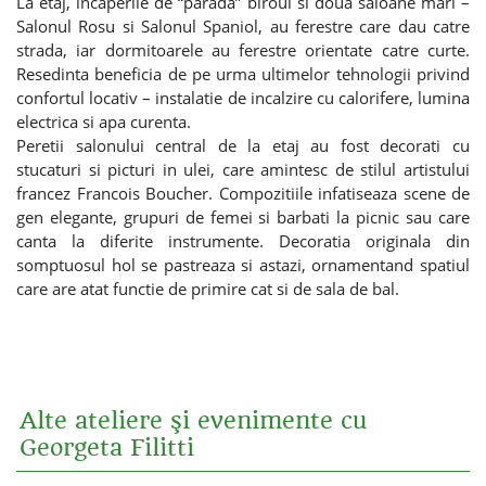
La etaj, incaperile de “parada” biroul si doua saloane mari –
Salonul Rosu si Salonul Spaniol, au ferestre care dau catre
strada, iar dormitoarele au ferestre orientate catre curte.
Resedinta beneficia de pe urma ultimelor tehnologii privind
confortul locativ – instalatie de incalzire cu calorifere, lumina
electrica si apa curenta.
Peretii salonului central de la etaj au fost decorati cu
stucaturi si picturi in ulei, care amintesc de stilul artistului
francez Francois Boucher. Compozitiile infatiseaza scene de
gen elegante, grupuri de femei si barbati la picnic sau care
canta la diferite instrumente. Decoratia originala din
somptuosul hol se pastreaza si astazi, ornamentand spatiul
care are atat functie de primire cat si de sala de bal.
Alte ateliere şi evenimente cu
Georgeta Filitti