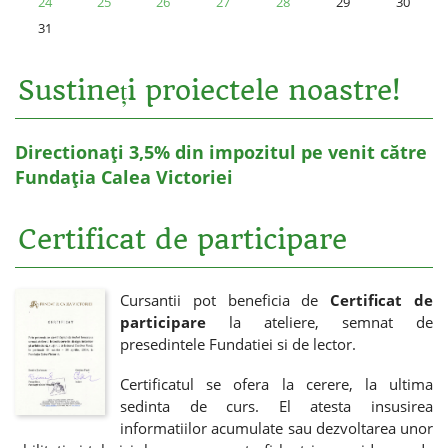
24
25
26
27
28
29
30
31
Sustineți proiectele noastre!
Directionați 3,5% din impozitul pe venit către
Fundația Calea Victoriei
Certificat de participare
Cursantii pot beneficia de
Certificat de
participare
la ateliere, semnat de
presedintele Fundatiei si de lector.
Certificatul se ofera la cerere, la ultima
sedinta de curs. El atesta insusirea
informatiilor acumulate sau dezvoltarea unor