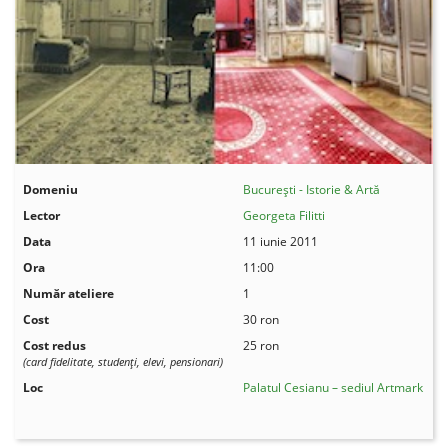
Domeniu
București - Istorie & Artă
Lector
Georgeta Filitti
Data
11 iunie 2011
Ora
11:00
Număr ateliere
1
Cost
30 ron
Cost redus
25 ron
(card fidelitate, studenţi, elevi, pensionari)
Loc
Palatul Cesianu – sediul Artmark