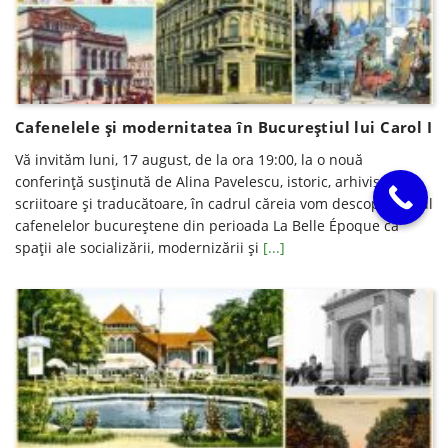
Cafenelele și modernitatea în Bucureștiul lui Carol I
Vă invităm luni, 17 august, de la ora 19:00, la o nouă
conferinţă susţinută de Alina Pavelescu, istoric, arhivistă,
scriitoare şi traducătoare, în cadrul căreia vom descoperi rolul
cafenelelor bucureștene din perioada La Belle Époque ca
spații ale socializării, modernizării și
[...]