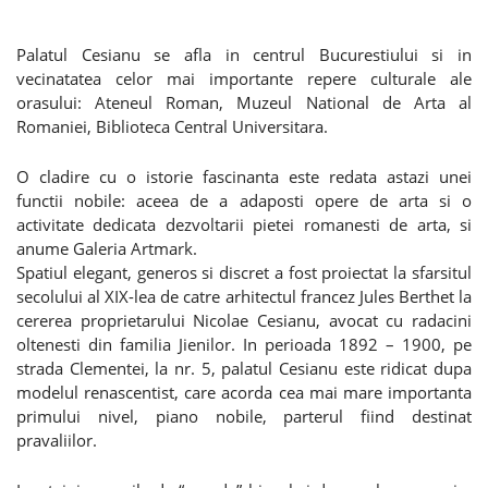
Palatul Cesianu se afla in centrul Bucurestiului si in
vecinatatea celor mai importante repere culturale ale
orasului: Ateneul Roman, Muzeul National de Arta al
Romaniei, Biblioteca Central Universitara.
O cladire cu o istorie fascinanta este redata astazi unei
functii nobile: aceea de a adaposti opere de arta si o
activitate dedicata dezvoltarii pietei romanesti de arta, si
anume Galeria Artmark.
Spatiul elegant, generos si discret a fost proiectat la sfarsitul
secolului al XIX-lea de catre arhitectul francez Jules Berthet la
cererea proprietarului Nicolae Cesianu, avocat cu radacini
oltenesti din familia Jienilor. In perioada 1892 – 1900, pe
strada Clementei, la nr. 5, palatul Cesianu este ridicat dupa
modelul renascentist, care acorda cea mai mare importanta
primului nivel, piano nobile, parterul fiind destinat
pravaliilor.