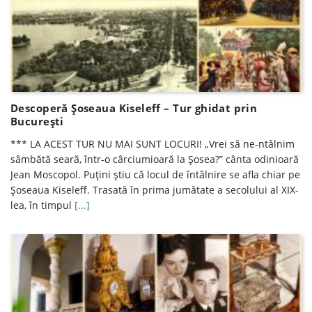
Descoperă Șoseaua Kiseleff – Tur ghidat prin
Bucureşti
*** LA ACEST TUR NU MAI SUNT LOCURI! „Vrei să ne-ntâlnim
sâmbătă seară, într-o cârciumioară la Șosea?” cânta odinioară
Jean Moscopol. Puțini știu că locul de întâlnire se afla chiar pe
Șoseaua Kiseleff. Trasată în prima jumătate a secolului al XIX-
lea, în timpul
[...]