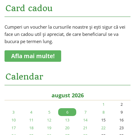
Card cadou
Cumperi un voucher la cursurile noastre și ești sigur că vei
face un cadou util și apreciat, de care beneficiarul se va
bucura pe termen lung.
Afla mai multe!
Calendar
august 2026
1
2
3
4
5
6
7
8
9
10
11
12
13
14
15
16
17
18
19
20
21
22
23