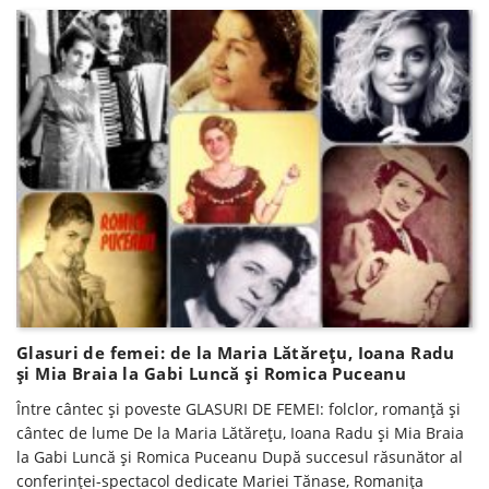
Glasuri de femei: de la Maria Lătărețu, Ioana Radu
și Mia Braia la Gabi Luncă și Romica Puceanu
Între cântec și poveste GLASURI DE FEMEI: folclor, romanță și
cântec de lume De la Maria Lătărețu, Ioana Radu și Mia Braia
la Gabi Luncă și Romica Puceanu După succesul răsunător al
conferinței-spectacol dedicate Mariei Tănase, Romanița