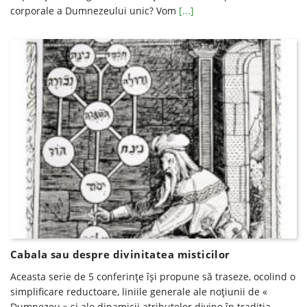
corporale a Dumnezeului unic? Vom
[...]
Cabala sau despre divinitatea misticilor
Aceasta serie de 5 conferinţe îşi propune să traseze, ocolind o
simplificare reductoare, liniile generale ale noţiunii de «
Dumnezeu » şi ale dinamicii atributelor divine în tradiţia