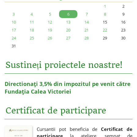
1
2
3
4
5
6
7
8
9
10
11
12
13
14
15
16
17
18
19
20
21
22
23
24
25
26
27
28
29
30
31
Sustineți proiectele noastre!
Directionați 3,5% din impozitul pe venit către
Fundația Calea Victoriei
Certificat de participare
Cursantii pot beneficia de
Certificat de
participare
la ateliere, semnat de