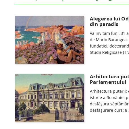
Alegerea lui Od
din paradis
Vă invităm luni, 31 
de Mario Barangea, u
fundatiei, doctorand 
Studii Religioase (Tra
Arhitectura put
Parlamentului
Arhitectura puterii:
istorie a României p
desfăşura săptămânal
desfăşurare curs: 8