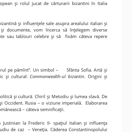
opean şi rolul jucat de cărturarii bizantini în Italia
antină şi influenţele sale asupra arealului italian şi
 şi documente, vom încerca să înţelegem diverse
e sau tablouri celebre şi să fixăm câteva repere
rul pe pămînt”. Un simbol – Sfânta Sofia. Artă şi
ic şi cultural:
Commonwealth-ul bizantin
. Origini şi
politică şi cultură. Chiril şi Metodiu şi lumea slavă. De
t şi Occident. Rusia – o viziune imperială. Elaborarea
românească – câteva semnificaţii.
 Justinian la Frederic II- spaţiul italian şi influenţa
studiu de caz – Veneţia. Căderea Constantinopolului