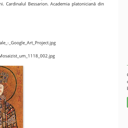
tini. Cardinalul Bessarion. Academia platoniciană din
le_-_Google_Art_Project.jpg
_Mosaizist_um_1118_002.jpg