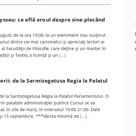
ysseu: ce află eroul despre sine plecând
august, de la ora 19:00, la un eveniment nou susţinut
nul dintre cei mai carismatici şi apreciaţi lectori ai
al Facultăţii de Filosofie, care deţine şi un master în
diţii şi Texte), o licenţă şi un
[...]
erii: de la Sarmizegetusa Regia la Palatul
 de la Sarmizegetusa Regia la Palatul Parlamentului. O
rin palatele administrației publice Cursul se va
, în zile de marţi, în intervalul 19:00-21:00. Date
 și 15 septembrie. ***Vârsta minimă de
[...]