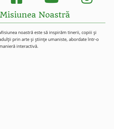
Misiunea Noastră
Misiunea noastră este să inspirăm tinerii, copiii și
adulții prin arte și științe umaniste, abordate într-o
manieră interactivă.