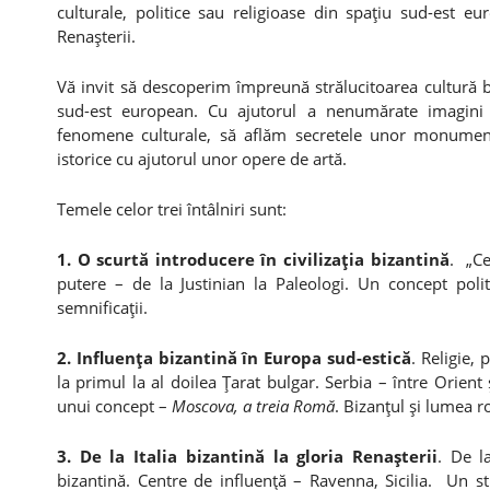
culturale, politice sau religioase din spaţiu sud-est eur
Renaşterii.
Vă invit să descoperim împreună strălucitoarea cultură biz
sud-est european. Cu ajutorul a nenumărate imagini
fenomene culturale, să aflăm secretele unor monument
istorice cu ajutorul unor opere de artă.
Temele celor trei întâlniri sunt:
1. O scurtă introducere în civilizaţia bizantină
. „Ce
putere – de la Justinian la Paleologi. Un concept polit
semnificaţii.
2. Influenţa bizantină în Europa sud-estică
. Religie, 
la primul la al doilea Ţarat bulgar. Serbia – între Orien
unui concept –
Moscova, a treia Romă
. Bizanţul şi lumea 
3.
De la Italia bizantină la gloria Renaşterii
. De la
bizantină. Centre de influenţă – Ravenna, Sicilia. Un 