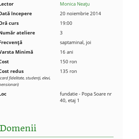
Lector
Monica Neațu
Dată începere
20 noiembrie 2014
Oră curs
19:00
Număr ateliere
3
Frecvenţă
saptaminal, joi
Varsta Minimă
16 ani
Cost
150 ron
Cost redus
135 ron
(card fidelitate, studenţi, elevi,
pensionari)
Loc
fundatie - Popa Soare nr
40, etaj 1
Domenii