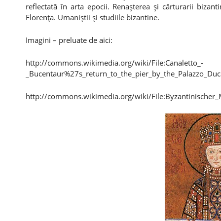
reflectată în arta epocii. Renaşterea şi cărturarii bizan
Florenţa. Umaniştii şi studiile bizantine.
Imagini – preluate de aici:
http://commons.wikimedia.org/wiki/File:Canaletto_-
_Bucentaur%27s_return_to_the_pier_by_the_Palazzo_Duca
http://commons.wikimedia.org/wiki/File:Byzantinischer