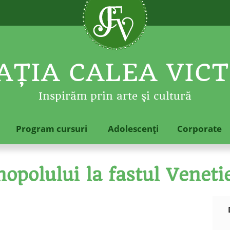
ŢIA CALEA VICT
Inspirăm prin arte şi cultură
Program cursuri
Adolescenţi
Corporate
nopolului la fastul Veneti