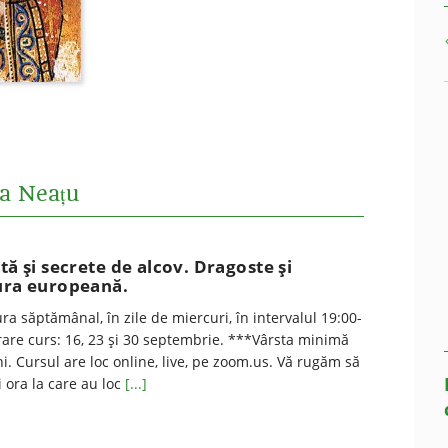
ca Neațu
tă și secrete de alcov. Dragoste și
tura europeană.
ra săptămânal, în zile de miercuri, în intervalul 19:00-
rare curs: 16, 23 și 30 septembrie. ***Vârsta minimă
ni. Cursul are loc online, live, pe zoom.us. Vă rugăm să
i ora la care au loc
[...]