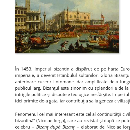
În 1453, Imperiul bizantin a dispărut de pe harta Europe
imperiale, a devenit Istanbulul sultanilor. Gloria Bizanţul
anterioare cuceririi otomane, dar amplificate de-a lung
publicul larg, Bizanţul este sinonim cu splendorile de l
intrigile politice şi disputele teologice nesfârşite. Imperi
idei primite de-a gata, iar contribuţia sa la geneza civiliz
Fenomenul cel mai interesant este cel al continuităţii civi
bizantină” (Nicolae Iorga), care au rezistat şi după ce pute
celebru –
Bizanţ după Bizanţ
– elaborat de Nicolae Io