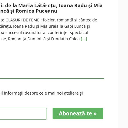
i: de la Maria Lătărețu, Ioana Radu și Mia
Luncă și Romica Puceanu
ste GLASURI DE FEMEI: folclor, romanță și cântec de
ărețu, Ioana Radu și Mia Braia la Gabi Luncă și
 succesul răsunător al conferinței-spectacol
ase, Romanița Duminică și Fundația Calea
[...]
 informaţii despre cele mai noi ateliere şi
Abonează-te »