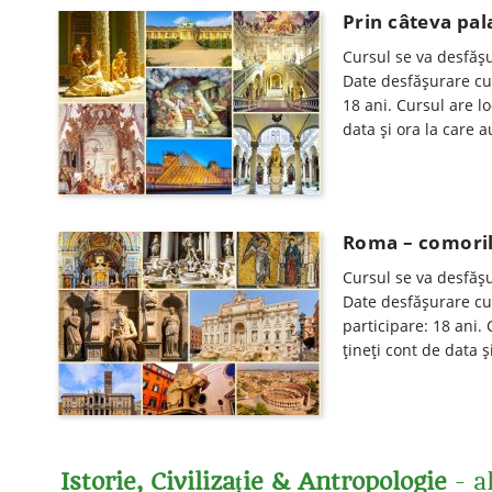
Prin câteva pal
Cursul se va desfăşu
Date desfăşurare cur
18 ani. Cursul are l
data şi ora la care au
Roma – comorile
Cursul se va desfăşu
Date desfăşurare cur
participare: 18 ani.
ţineţi cont de data şi
Istorie, Civilizație & Antropologie
- a