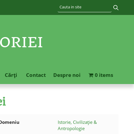
ORIEI
Cărţi
Contact
Despre noi
0 items
ei
Domeniu
Istorie, Civilizație &
Antropologie