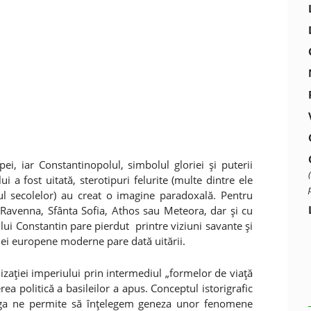
i, iar Constantinopolul, simbolul gloriei şi puterii
ui a fost uitată, sterotipuri felurite (multe dintre ele
ul secolelor) au creat o imagine paradoxală. Pentru
a Ravenna, Sfânta Sofia, Athos sau Meteora, dar şi cu
ul lui Constantin pare pierdut printre viziuni savante şi
aţiei europene moderne pare dată uitării.
lizaţiei imperiului prin intermediul „formelor de viaţă
rea politică a basileilor a apus. Conceptul istorigrafic
rga ne permite să înţelegem geneza unor fenomene