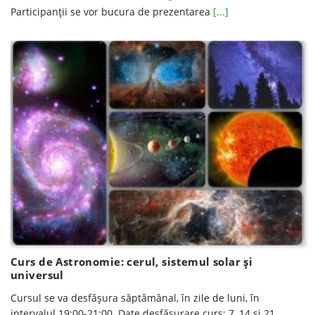
Participanții se vor bucura de prezentarea
[...]
Curs de Astronomie: cerul, sistemul solar și
universul
Cursul se va desfăşura săptămânal, în zile de luni, în
intervalul 19:00-21:00. Date desfăşurare curs: 7, 14 și 21