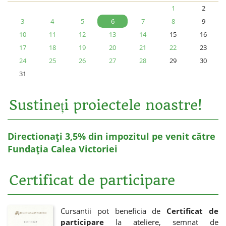
1
2
3
4
5
6
7
8
9
10
11
12
13
14
15
16
17
18
19
20
21
22
23
24
25
26
27
28
29
30
31
Sustineți proiectele noastre!
Directionați 3,5% din impozitul pe venit către
Fundația Calea Victoriei
Certificat de participare
Cursantii pot beneficia de
Certificat de
participare
la ateliere, semnat de