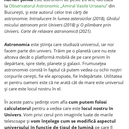
la
Observatorul Astronomic „Amiral Vasile Urseanu”
din
Bucureşti, şi este autorul celor trei cărţi de
astronomie:
Introducere în lumea asteroizilor (2018), Ghidul
micului astronom prin Univers (2018) şi O plimbare prin
Univers. Carte de relaxare astronomică (2021).
Astronomia
este ştiinţa care studiază universul, iar noi
facem parte din univers. Trăim pe o planetă care nu este
altceva decât o platformă mobilă de pe care privim în
depărtare, spre stele, planete şi galaxii. Frumuseţea
astronomiei constă în faptul că putem vedea cu ochii noştri
corpurile cereşti, fie ele apropiate, fie îndepărtate. Utilitatea
ei pentru oameni este că ne arată cât de mare este universul
şi care este locul nostru în el.
În aceste patru şedinţe vom afla
cum putem folosi
calculatorul
pentru a vedea care este
locul nostru în
Univers
. Vom privi cerul prin imaginile luate de marile
telescoape şi
vom înţelege cum se modifică aspectul
universului în funcţie de tipul de lumină
pe care îl