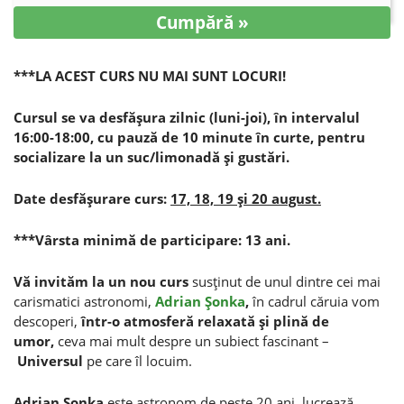
Cumpără »
***LA ACEST CURS NU MAI SUNT LOCURI!
Cursul se va desfăşura zilnic (luni-joi), în intervalul
16:00-18:00, cu pauză de 10 minute în curte, pentru
socializare la un suc/limonadă şi gustări.
Date desfăşurare curs:
17, 18, 19 şi 20 august.
***Vârsta minimă de participare: 13 ani.
Vă invităm la un nou curs
susţinut de unul dintre cei mai
carismatici astronomi,
Adrian Şonka
,
în cadrul căruia vom
descoperi,
într-o atmosferă relaxată şi plină de
umor,
ceva mai mult despre un subiect fascinant –
Universul
pe care îl locuim.
Adrian Şonka
este astronom de peste 20 ani, lucrează