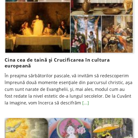
Cina cea de taină şi Crucificarea în cultura
europeană
În preajma sărbătorilor pascale, vă invităm să redescoperim
împreună două momente esențiale din parcursul christic, așa
cum sunt narate de Evanghelii, și, mai ales, modul cum au
fost redate la nivel estetic de-a lungul secolelor. De la Cuvânt
la Imagine, vom încerca să descifrăm
[...]