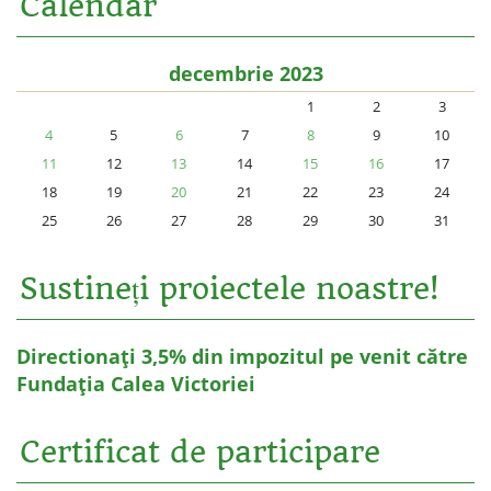
Calendar
decembrie 2023
1
2
3
4
5
6
7
8
9
10
11
12
13
14
15
16
17
18
19
20
21
22
23
24
25
26
27
28
29
30
31
Sustineți proiectele noastre!
Directionați 3,5% din impozitul pe venit către
Fundația Calea Victoriei
Certificat de participare