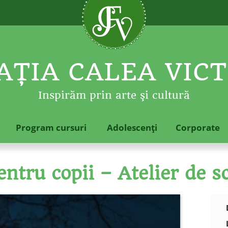
ŢIA CALEA VICT
Inspirăm prin arte şi cultură
Program cursuri
Adolescenţi
Corporate
ntru copii – Atelier de sc