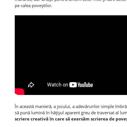
pe calea poveştilor.
În această manieră, a jocului, a adevărurilor simple îmbră
să pună lumină în hăţişul aparent greu de traversat al lu
scriere creativă în care să exersăm scrierea de poveş