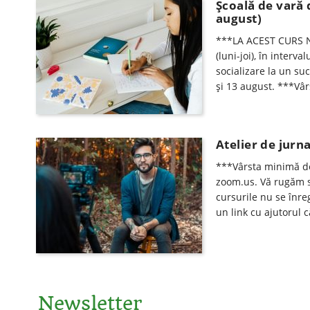
Școală de vară 
august)
***LA ACEST CURS N
(luni-joi), în interv
socializare la un su
şi 13 august. ***Vâr
Atelier de jurna
***Vârsta minimă de 
zoom.us. Vă rugăm să 
cursurile nu se înreg
un link cu ajutorul 
Newsletter