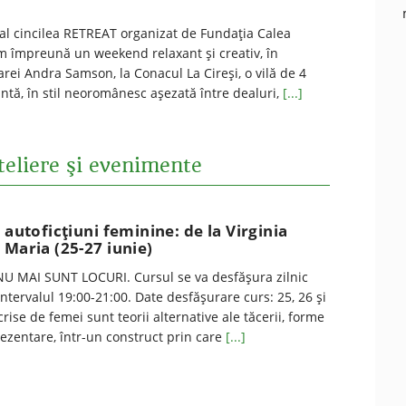
-al cincilea RETREAT organizat de Fundaţia Calea
em împreună un weekend relaxant și creativ, în
ei Andra Samson, la Conacul La Cireşi, o vilă de 4
gantă, în stil neoromânesc aşezată între dealuri,
[...]
teliere şi evenimente
 autoficțiuni feminine: de la Virginia
 Maria (25-27 iunie)
U MAI SUNT LOCURI. Cursul se va desfăşura zilnic
 intervalul 19:00-21:00. Date desfăşurare curs: 25, 26 şi
crise de femei sunt teorii alternative ale tăcerii, forme
ezentare, într-un construct prin care
[...]