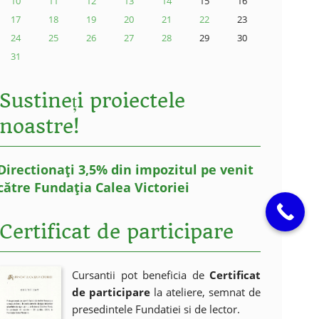
10
11
12
13
14
15
16
17
18
19
20
21
22
23
24
25
26
27
28
29
30
31
Sustineți proiectele
noastre!
Directionați 3,5% din impozitul pe venit
către Fundația Calea Victoriei
Certificat de participare
Cursantii pot beneficia de
Certificat
de participare
la ateliere, semnat de
presedintele Fundatiei si de lector.