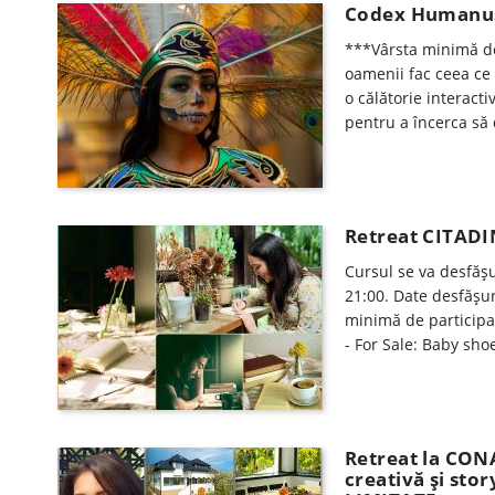
Codex Humanus 
***Vârsta minimă de 
oamenii fac ceea ce 
o călătorie interact
pentru a încerca s
Retreat CITADIN
Cursul se va desfăşu
21:00. Date desfăşur
minimă de participar
- For Sale: Baby sho
Retreat la CONA
creativă și sto