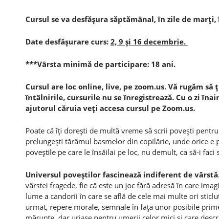
Cursul se va desfăşura săptămânal, în zile de marţi, 
Date desfăşurare curs:
2, 9 şi 16 decembrie.
***Vârsta minimă de participare: 18 ani.
Cursul are loc online, live, pe zoom.us. Vă rugăm să ţ
întâlnirile, cursurile nu se înregistrează. Cu o zi îna
ajutorul căruia veţi accesa cursul pe Zoom.us.
Poate că îţi doreşti de multă vreme să scrii poveşti pentru
prelungeşti tărâmul basmelor din copilărie, unde orice e pos
poveştile pe care le însăilai pe loc, nu demult, ca să-i fac
Universul poveştilor fascinează indiferent de vârstă
vârstei fragede, fie că este un joc fără adresă în care imag
lume a candorii în care se află de cele mai multe ori sticl
urmat, repere morale, semnale în faţa unor posibile prime
mărunte, dar uriaşe pentru umerii celor mici şi care des