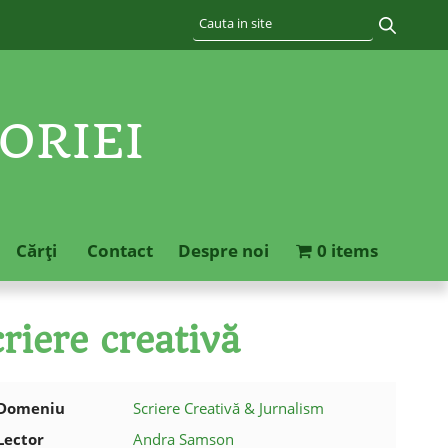
ORIEI
Cărţi
Contact
Despre noi
0 items
riere creativă
Domeniu
Scriere Creativă & Jurnalism
Lector
Andra Samson