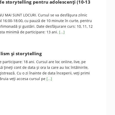
de storytelling pentru adolescenți (10-13
U MAI SUNT LOCURI. Cursul se va desfăşura zilnic
alul 16:00-18:00, cu pauză de 10 minute în curte, pentru
c/limonadă şi gustări. Date desfăşurare curs: 10, 11, 12
sta minimă de participare: 13 ani.
[...]
lism și storytelling
participare: 18 ani. Cursul are loc online, live, pe
ţineţi cont de data şi ora la care au loc întâlnirile,
istrează. Cu o zi înainte de data începerii, veţi primi
căruia veţi accesa cursul pe
[...]