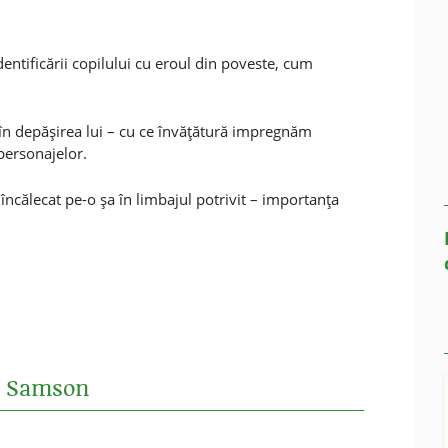
entificării copilului cu eroul din poveste, cum
în depăşirea lui – cu ce învăţătură impregnăm
 personajelor.
încălecat pe-o şa în limbajul potrivit – importanţa
a Samson