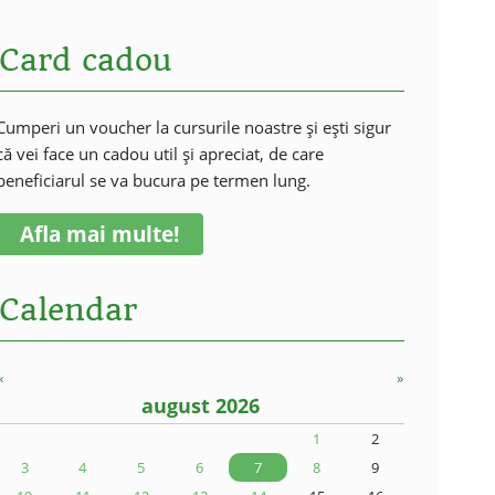
Card cadou
Cumperi un voucher la cursurile noastre și ești sigur
că vei face un cadou util și apreciat, de care
beneficiarul se va bucura pe termen lung.
Afla mai multe!
Calendar
«
»
august 2026
1
2
3
4
5
6
7
8
9