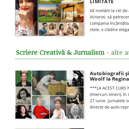
LIMITATE
Vă invităm la cel de
Victoriei, să petrec
compania încântătoar
stele, o clădire ele
Scriere Creativă & Jurnalism
- alte a
Autobiografii și
Woolf la Regina
***LA ACEST CURS N
(miercuri-vineri), în
27 iunie. Jurnalele s
directe de auto-repr