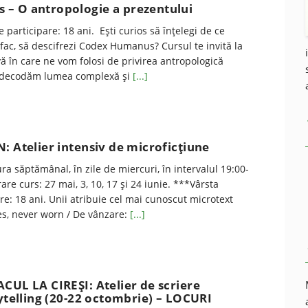
– O antropologie a prezentului
participare: 18 ani. Ești curios să înțelegi de ce
fac, să descifrezi Codex Humanus? Cursul te invită la
ivă în care ne vom folosi de privirea antropologică
ă decodăm lumea complexă și
[...]
: Atelier intensiv de microficțiune
ra săptămânal, în zile de miercuri, în intervalul 19:00-
are curs: 27 mai, 3, 10, 17 și 24 iunie. ***Vârsta
e: 18 ani. Unii atribuie cel mai cunoscut microtext
es, never worn / De vânzare:
[...]
CUL LA CIREŞI: Atelier de scriere
rytelling (20-22 octombrie) – LOCURI