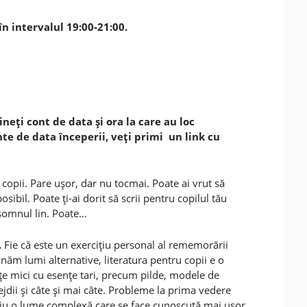
în intervalul 19:00-21:00.
ineţi cont de data şi ora la care au loc
inte de data începerii, veţi primi un link cu
 copii. Pare uşor, dar nu tocmai. Poate ai vrut să
ibil. Poate ţi-ai dorit să scrii pentru copilul tău
i somnul lin. Poate…
.
Fie că este un exerciţiu personal al rememorării
inăm lumi alternative, literatura pentru copii e o
uţe mici cu esenţe tari, precum pilde, modele de
jdii şi câte şi mai câte. Probleme la prima vedere
criu o lume complexă care se face cunoscută mai uşor