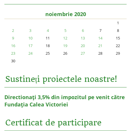
noiembrie 2020
1
2
3
4
5
6
7
8
9
10
11
12
13
14
15
16
17
18
19
20
21
22
23
24
25
26
27
28
29
30
Sustineți proiectele noastre!
Directionați 3,5% din impozitul pe venit către
Fundația Calea Victoriei
Certificat de participare