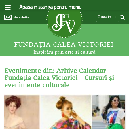
Apasa in stanga pentru meniu
Newsletter
FUNDAŢIA CALEA VICTORIEI
Inspirăm prin arte şi cultură
Evenimente din: Arhive Calendar -
Fundaţia Calea Victoriei - Cursuri şi
evenimente culturale