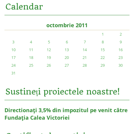
Calendar
octombrie 2011
1
2
3
4
5
6
7
8
9
10
11
12
13
14
15
16
17
18
19
20
21
22
23
24
25
26
27
28
29
30
31
Sustineți proiectele noastre!
Directionați 3,5% din impozitul pe venit către
Fundația Calea Victoriei