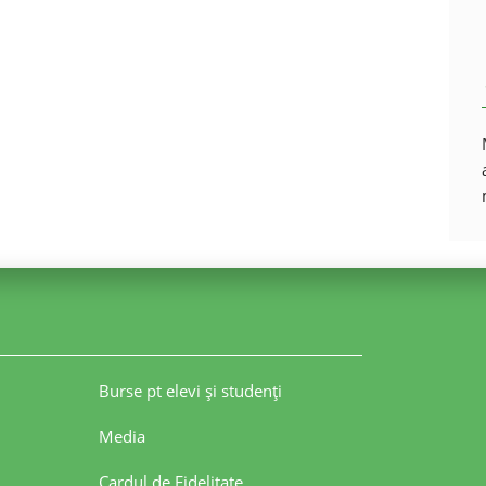
Burse pt elevi şi studenţi
Media
Cardul de Fidelitate