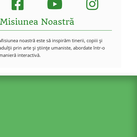
Misiunea Noastră
Misiunea noastră este să inspirăm tinerii, copiii și
adulții prin arte și științe umaniste, abordate într-o
manieră interactivă.