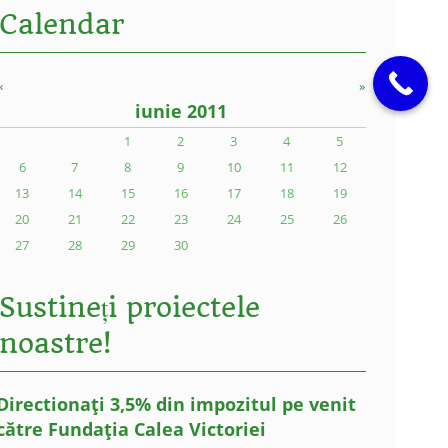
Calendar
«
»
iunie 2011
1
2
3
4
5
6
7
8
9
10
11
12
13
14
15
16
17
18
19
20
21
22
23
24
25
26
27
28
29
30
Sustineți proiectele
noastre!
Directionați 3,5% din impozitul pe venit
către Fundația Calea Victoriei