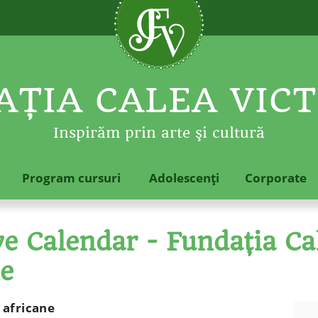
ŢIA CALEA VICT
Inspirăm prin arte şi cultură
Program cursuri
Adolescenţi
Corporate
 Calendar - Fundaţia Cal
le
i africane