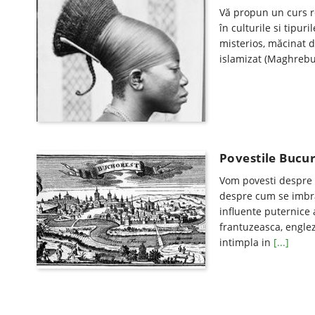
Vă propun un curs re
în culturile si tipuri
misterios, măcinat d
islamizat (Maghrebu
Povestile Bucure
Vom povesti despre 
despre cum se imbra
influente puternice 
frantuzeasca, englez
intimpla in
[...]