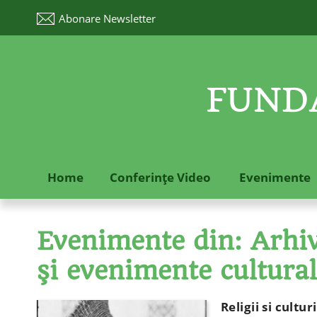
Abonare
Newsletter
FUNDA
Home
Conferinţe Video
Evenimente
Evenimente din: Arhive
şi evenimente cultura
Religii si cultur