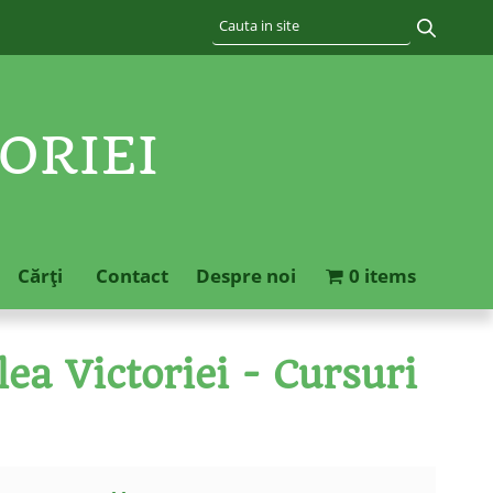
ORIEI
Cărţi
Contact
Despre noi
0 items
ea Victoriei - Cursuri