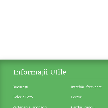
Informații Utile
Bucureşti
Întrebări frecvente
Galerie Foto
Lectori
Parteneri şi sponsori
Carduri cadou