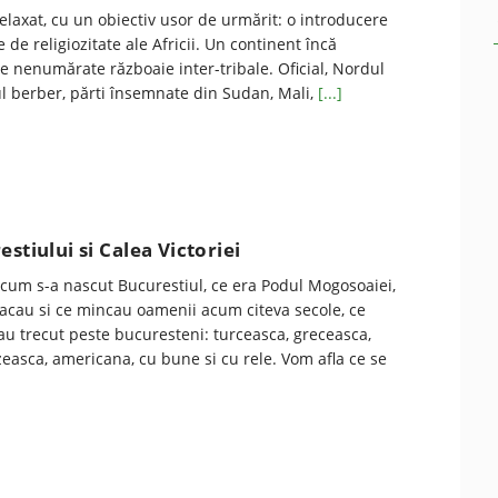
laxat, cu un obiectiv usor de urmărit: o introducere
le de religiozitate ale Africii. Un continent încă
e nenumărate războaie inter-tribale. Oficial, Nordul
l berber, părti însemnate din Sudan, Mali,
[...]
stiului si Calea Victoriei
cum s-a nascut Bucurestiul, ce era Podul Mogosoaiei,
cau si ce mincau oamenii acum citeva secole, ce
au trecut peste bucuresteni: turceasca, greceasca,
easca, americana, cu bune si cu rele. Vom afla ce se