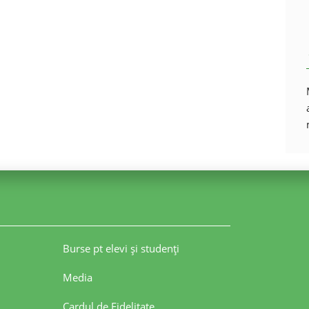
Burse pt elevi şi studenţi
Media
Cardul de Fidelitate