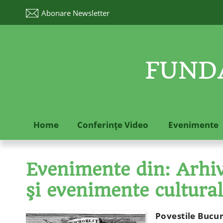
Abonare
Newsletter
FUNDA
Home
Conferinţe Video
Evenimente
Evenimente din: Arhive
şi evenimente cultura
Povestile Bucure