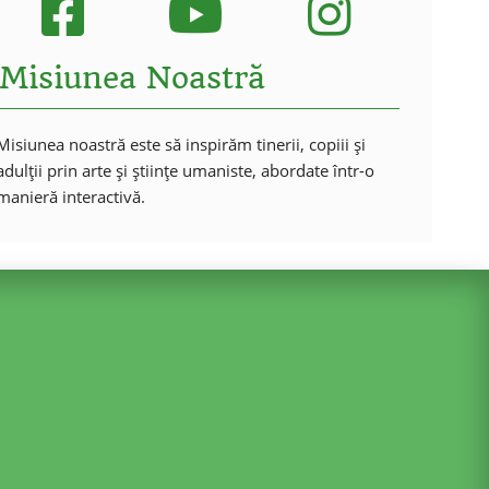
Misiunea Noastră
Misiunea noastră este să inspirăm tinerii, copiii și
adulții prin arte și științe umaniste, abordate într-o
manieră interactivă.