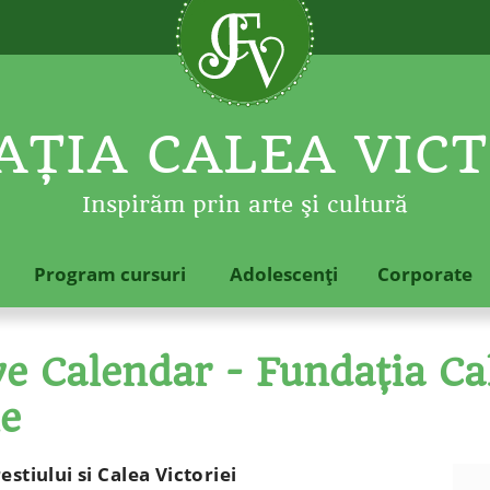
ŢIA CALEA VICT
Inspirăm prin arte şi cultură
Program cursuri
Adolescenţi
Corporate
 Calendar - Fundaţia Cal
le
stiului si Calea Victoriei