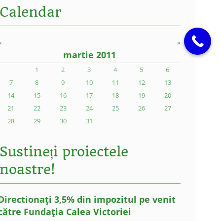
Calendar
«
»
martie 2011
1
2
3
4
5
6
7
8
9
10
11
12
13
14
15
16
17
18
19
20
21
22
23
24
25
26
27
28
29
30
31
Sustineți proiectele
noastre!
Directionați 3,5% din impozitul pe venit
către Fundația Calea Victoriei