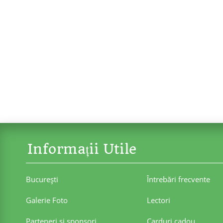
Informații Utile
Bucureşti
Întrebări frecvente
Galerie Foto
Lectori
Parteneri şi sponsori
Carduri cadou