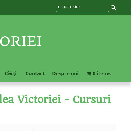
ORIEI
Cărţi
Contact
Despre noi
0 items
ea Victoriei - Cursuri