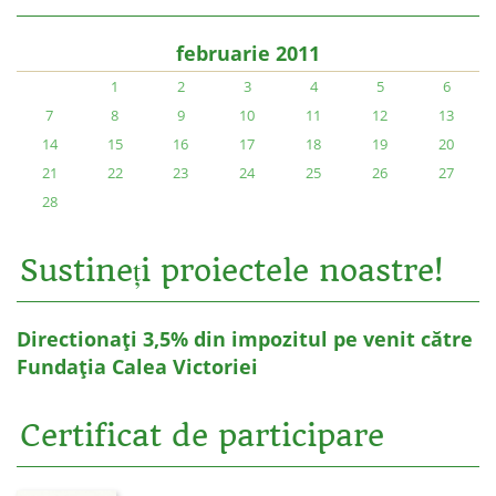
februarie 2011
1
2
3
4
5
6
7
8
9
10
11
12
13
14
15
16
17
18
19
20
21
22
23
24
25
26
27
28
Sustineți proiectele noastre!
Directionați 3,5% din impozitul pe venit către
Fundația Calea Victoriei
Certificat de participare