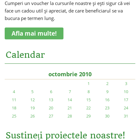
Cumperi un voucher la cursurile noastre și ești sigur că vei
face un cadou util și apreciat, de care beneficiarul se va
bucura pe termen lung.
Afla mai multe!
Calendar
octombrie 2010
1
2
3
4
5
6
7
8
9
10
11
12
13
14
15
16
17
18
19
20
21
22
23
24
25
26
27
28
29
30
31
Sustineți proiectele noastre!