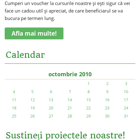
Cumperi un voucher la cursurile noastre și ești sigur că vei
face un cadou util și apreciat, de care beneficiarul se va
bucura pe termen lung.
Afla mai multe!
Calendar
octombrie 2010
1
2
3
4
5
6
7
8
9
10
11
12
13
14
15
16
17
18
19
20
21
22
23
24
25
26
27
28
29
30
31
Sustineți proiectele noastre!