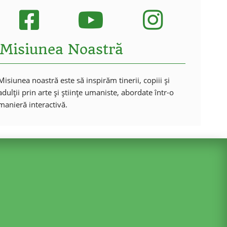
Misiunea Noastră
Misiunea noastră este să inspirăm tinerii, copiii și
adulții prin arte și științe umaniste, abordate într-o
manieră interactivă.