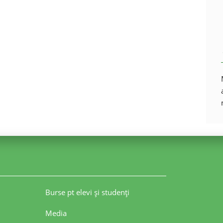
Burse pt elevi şi studenţi
Media