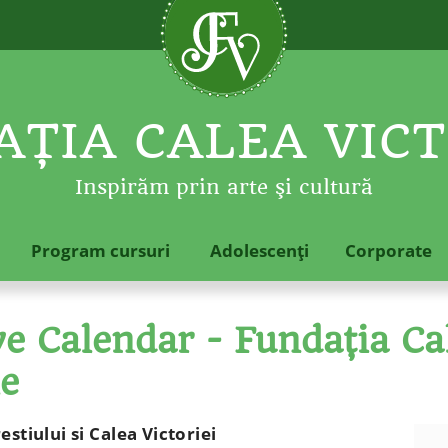
ŢIA CALEA VICT
Inspirăm prin arte şi cultură
Program cursuri
Adolescenţi
Corporate
 Calendar - Fundaţia Cal
le
stiului si Calea Victoriei