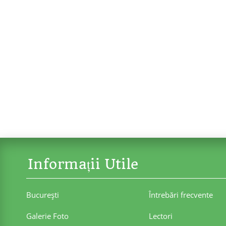
Informații Utile
Bucureşti
Întrebări frecvente
Galerie Foto
Lectori