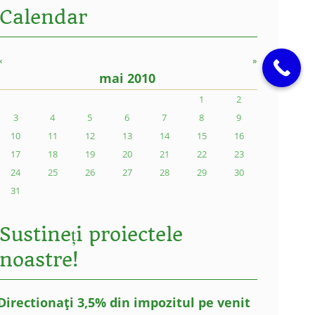
Calendar
«
»
mai 2010
1
2
3
4
5
6
7
8
9
10
11
12
13
14
15
16
17
18
19
20
21
22
23
24
25
26
27
28
29
30
31
Sustineți proiectele
noastre!
Directionați 3,5% din impozitul pe venit