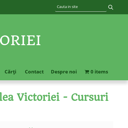
ORIEI
Cărţi
Contact
Despre noi
0 items
ea Victoriei - Cursuri