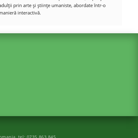
adulții prin arte și științe umaniste, abordate într-o
manieră interactivă.
omania
, tel:
0735.863.845