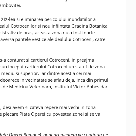
Dambovitei.
XIX-lea si eliminarea pericolului inundatiilor a
alul Cotrocenilor si nou infiintata Gradina Botanica
istrativ de oras, aceasta zona nu a fost foarte
aversa pantele vestice ale dealului Cotroceni, catre
a conturat si cartierul Cotroceni, in preajma
 bun inceput cartierului Cotroceni un statut de zona
l mediu si superior. Iar dintre acestia cei mai
 deoarece in vecinatate se aflau deja, inca din primul
a de Medicina Veterinara, Institutul Victor Babes dar
a, desi avem si cateva repere mai vechi in zona
de plecare Piata Operei cu povestea zonei si se va
in fata Operei Romane), apoi promenada va continua pe