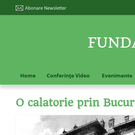
Abonare
Newsletter
FUNDA
Home
Conferinţe Video
Evenimente
O calatorie prin Bucur