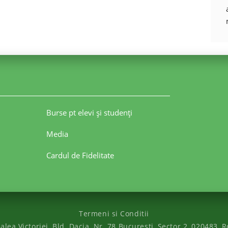
Burse pt elevi şi studenţi
Media
Cardul de Fidelitate
Termeni si Conditii
alea Victoriei
,
Bld. Dacia, Nr. 78
Bucuresti
,
Sector 2
,
020483
,
R