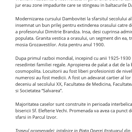
jur erau zone impadurite care se stingeau in baltacurile 
Modernizarea cursului Dambovitei la sfarsitul secolului al 
insemnat un bun prilej pentru extinderea orasului catre de
a profesorului Dimitrie Brandza. Insa, desi cuprinsa admin
populata. Granita vestica a orasului, un segment din ea, tr
mosia Grozavestilor. Asta pentru anul 1900.
Dupa primul razboi mondial, incepind cu anii 1925-1930 s-
resedintei familiei regale. Apropierea de palat a dat de la
cosmopolita. Locuitorii au fost liberi profesionisti de nive
numerosi au fost medicii. A fost un adevarat cartier al lor
deceniu al secolului XX, Facultatea de Medicina, Facultate
si Societatea “Salvarea”.
Majoritatea caselor sunt construite in perioada interbelic
bisericii Sf. Elefterie Vechi. Promenada va avea ca punct 
sfarsi in Parcul Izvor.
Traseul promenadei: intalnire in Piata Operei (trotuarul d