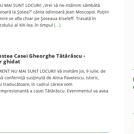
U MAI SUNT LOCURI! „Vrei să ne-ntâlnim sâmbătă
mioară la Șosea?” cânta odinioară Jean Moscopol. Puțini
lnire se afla chiar pe Șoseaua Kiseleff. Trasată în
olului al XIX-lea, în timpul
[...]
stea Casei Gheorghe Tătărăscu -
r ghidat
NT NU MAI SUNT LOCURI! Vă invităm joi, 9 iulie, de
uă conferinţă susţinută de Alina Pavelescu, istoric,
 şi traducătoare, în cadrul căreia vom
impresionantă a casei Tătărăscu. Evenimentul va avea