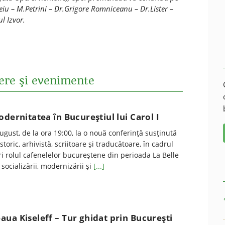
ipeiu – M.Petrini – Dr.Grigore Romniceanu – Dr.Lister –
l Izvor.
iere şi evenimente
odernitatea în Bucureștiul lui Carol I
august, de la ora 19:00, la o nouă conferinţă susţinută
storic, arhivistă, scriitoare şi traducătoare, în cadrul
i rolul cafenelelor bucureștene din perioada La Belle
socializării, modernizării și
[...]
ua Kiseleff – Tur ghidat prin Bucureşti