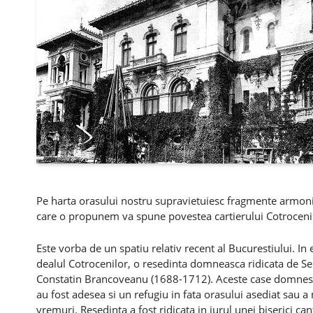
Pe harta orasului nostru supravietuiesc fragmente armon
care o propunem va spune povestea cartierului Cotroceni 
Este vorba de un spatiu relativ recent al Bucurestiului. In
dealul Cotrocenilor, o resedinta domneasca ridicata de S
Constatin Brancoveanu (1688-1712). Aceste case domnesti 
au fost adesea si un refugiu in fata orasului asediat sau a
vremuri. Resedinta a fost ridicata in jurul unei biserici ca