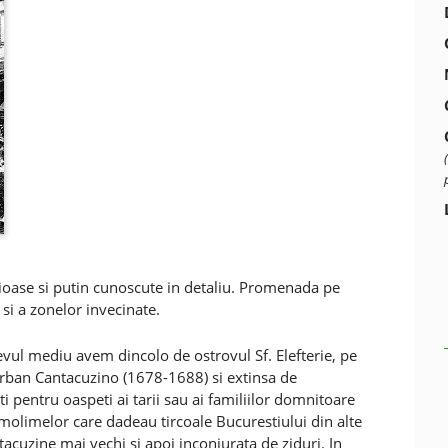
ioase si putin cunoscute in detaliu. Promenada pe
si a zonelor invecinate.
 evul mediu avem dincolo de ostrovul Sf. Elefterie, pe
erban Cantacuzino (1678-1688) si extinsa de
pentru oaspeti ai tarii sau ai familiilor domnitoare
 molimelor care dadeau tircoale Bucurestiului din alte
ntacuzine mai vechi si apoi inconjurata de ziduri. In