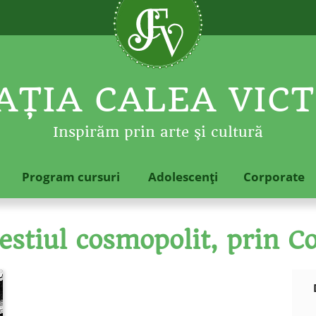
ŢIA CALEA VICT
Inspirăm prin arte şi cultură
Program cursuri
Adolescenţi
Corporate
estiul cosmopolit, prin C