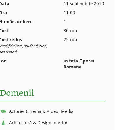
Data
11 septembrie 2010
Ora
11:00
Număr ateliere
1
Cost
30 ron
Cost redus
25 ron
(card fidelitate, studenţi, elevi,
pensionari)
Loc
in fata Operei
Romane
Domenii
Actorie, Cinema & Video, Media
Arhitectură & Design Interior