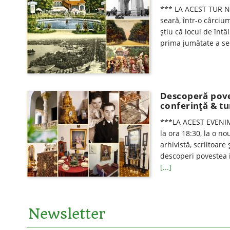
*** LA ACEST TUR N
seară, într-o cârciu
știu că locul de întâ
prima jumătate a sec
Descoperă pove
conferință & tu
***LA ACEST EVENIME
la ora 18:30, la o no
arhivistă, scriitoare
descoperi povestea 
[...]
Newsletter