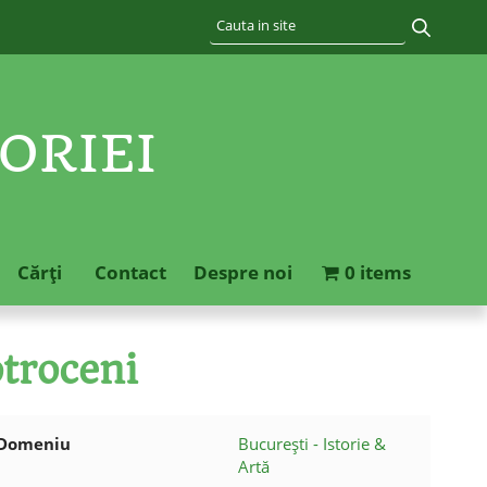
ORIEI
Cărţi
Contact
Despre noi
0 items
otroceni
Domeniu
București - Istorie &
Artă