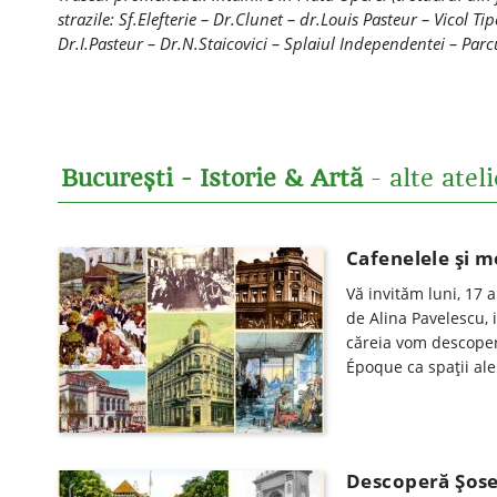
strazile: Sf.Elefterie – Dr.Clunet – dr.Louis Pasteur – Vicol T
Dr.I.Pasteur – Dr.N.Staicovici – Splaiul Independentei – Parcu
București - Istorie & Artă
- alte atel
Cafenelele și m
Vă invităm luni, 17 
de Alina Pavelescu, i
căreia vom descoper
Époque ca spații ale 
Descoperă Șosea