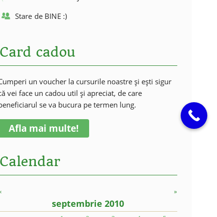
Stare de BINE :)
Card cadou
Cumperi un voucher la cursurile noastre și ești sigur
că vei face un cadou util și apreciat, de care
beneficiarul se va bucura pe termen lung.
Afla mai multe!
Calendar
«
»
septembrie 2010