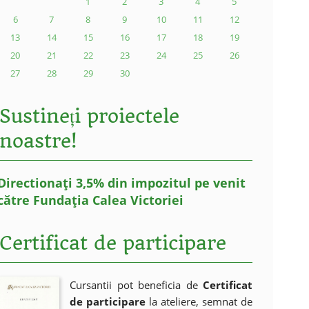
1
2
3
4
5
6
7
8
9
10
11
12
13
14
15
16
17
18
19
20
21
22
23
24
25
26
27
28
29
30
Sustineți proiectele
noastre!
Directionați 3,5% din impozitul pe venit
către Fundația Calea Victoriei
Certificat de participare
Cursantii pot beneficia de
Certificat
de participare
la ateliere, semnat de