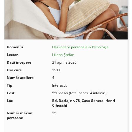
Domeniu
Dezvoltare personală & Psihologie
Lector
Liliana Ștefan
Dată începere
21 aprilie 2026
Oră curs
19:00
Număr ateliere
4
Tip
Interactiv
Cost
550 de lei (total pentru 4 întâlniri)
Loc
Bd. Dacia, nr. 78,
Casa General Henri
Cihoschi
Număr maxim
15
persoane