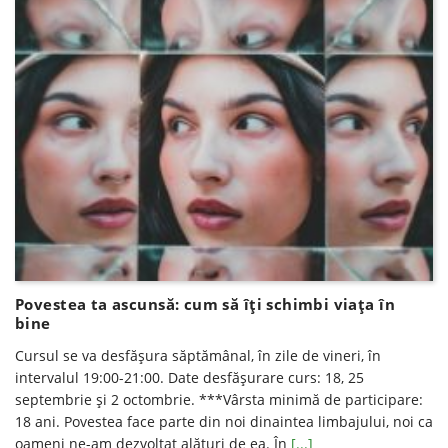
Povestea ta ascunsă: cum să îți schimbi viața în
bine
Cursul se va desfăşura săptămânal, în zile de vineri, în
intervalul 19:00-21:00. Date desfăşurare curs: 18, 25
septembrie şi 2 octombrie. ***Vârsta minimă de participare:
18 ani. Povestea face parte din noi dinaintea limbajului, noi ca
oameni ne-am dezvoltat alături de ea. În
[...]