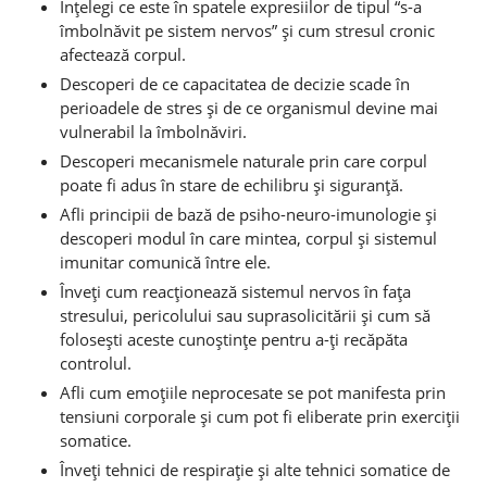
Înţelegi ce este în spatele expresiilor de tipul “s-a
îmbolnăvit pe sistem nervos” şi cum stresul cronic
afectează corpul.
Descoperi de ce capacitatea de decizie scade în
perioadele de stres şi de ce organismul devine mai
vulnerabil la îmbolnăviri.
Descoperi mecanismele naturale prin care corpul
poate fi adus în stare de echilibru şi siguranţă.
Afli principii de bază de psiho-neuro-imunologie şi
descoperi modul în care mintea, corpul şi sistemul
imunitar comunică între ele.
Înveţi cum reacţionează sistemul nervos în faţa
stresului, pericolului sau suprasolicitării şi cum să
foloseşti aceste cunoştinţe pentru a-ţi recăpăta
controlul.
Afli cum emoţiile neprocesate se pot manifesta prin
tensiuni corporale şi cum pot fi eliberate prin exerciţii
somatice.
Înveţi tehnici de respiraţie şi alte tehnici somatice de