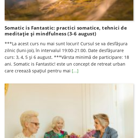
Somatic is Fantastic: practici somatice, tehnici de
meditație și mindfulness (3-6 august)
***La acest curs nu mai sunt locuri! Cursul se va desfăşura
zilnic (luni-joi), în intervalul 19:00-21:00. Date desfăşurare
curs: 3, 4, 5 și 6 august. ***Vârsta minimă de participare: 18
ani. Somatic is Fantastic! este un concept de retreat urban
care creează spațiul pentru mai
[...]