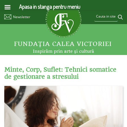
Apasa in stanga pentru meniu
Newsletter
FUNDAŢIA CALEA VICTORIEI
Inspirăm prin arte şi cultură
Minte, Corp, Suflet: Tehnici somatice
de gestionare a stresului