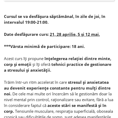
Cursul se va desfăşura săptămânal, în zile de joi, în
intervalul 19:00-21:00.
Date desfăşurare curs:
21, 28 aprilie, 5 şi 12 mai.
***Vârsta minimă de participare: 18 ani.
Acest curs îţi propune
înţelegerea relaţiei dintre minte,
corp şi emoţii
şi îţi oferă
tehnici practice de gestionare
a stresului şi anxietăţii.
Trăim într-un ritm accelerat în care
stresul şi anxietatea
au devenit experienţe constante pentru mulţi dintre
noi.
De cele mai multe ori încercăm să le gestionăm doar la
nivel mental prin control, raţionalizare sau evitare, fără a lua
în considerare faptul că
aceste stări se manifestă şi în
corp.
Tensiunile musculare, respiraţia superficială, oboseala
cronică sau dificultăţile de somn, sunt adesea manifestările