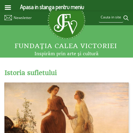
Apasa in stanga pentru meniu
Newsletter
FUNDAŢIA CALEA VICTORIEI
Inspirăm prin arte şi cultură
Istoria sufletului