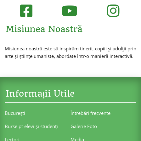
Misiunea Noastră
Misiunea noastră este să inspirăm tinerii, copiii și adulții prin
arte și științe umaniste, abordate într-o manieră interactivă.
Informații Utile
Bucureşti
Întrebări frecvente
Burse pt elevi şi studenţi
Galerie Foto
Lectori
Media