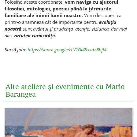
Folosind aceste coordonate,
vom naviga cu ajutorul
filosofiei, mitologiei, poeziei până la ţărmurile
familiare ale inimii lumii noastre.
Vom descoperi ca
printr-o anamneză cât de importante pentru
evoluţia
noastră
sunt
avântul şi prudenţa, atenţia, viziunea, dar mai
ales
virtutea curiozităţii
.
Sursă foto:
https://share.google/rLV1Gl49xxdz8bjl4
Alte ateliere şi evenimente cu Mario
Barangea