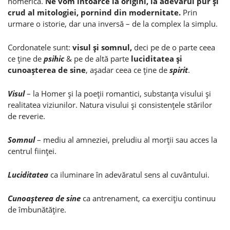
homerică.
Ne vom întoarce la origini, la adevărul pur şi
crud al mitologiei, pornind din modernitate.
Prin
urmare o istorie, dar una inversă – de la complex la simplu.
Cordonatele sunt:
visul şi somnul,
deci pe de o parte ceea
ce ţine de
psihic
& pe de altă parte
luciditatea şi
cunoaşterea de sine
, aşadar ceea ce ţine de
spirit
.
Visul
– la Homer şi la poeţii romantici, substanţa visului şi
realitatea viziunilor. Natura visului şi consistenţele stărilor
de reverie.
Somnul
– mediu al amneziei, preludiu al morţii sau acces la
centrul fiinţei.
Luciditatea
ca iluminare în adevăratul sens al cuvântului.
Cunoaşterea de sine
ca antrenament, ca exerciţiu continuu
de îmbunătăţire.