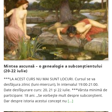
Mintea ascunsă – o genealogie a subconștientului
(20-22 iulie)
***LA ACEST CURS NU MAI SUNT LOCURI. Cursul se va
desfăşura zilnic (luni-miercuri), în intervalul 19:00-21:00.
Date desfăşurare curs: 20, 21 și 22 iulie. ***Vârsta minimă de
participare: 18 ani. „Se vorbește mult despre subconștient.
Dar despre istoria acestui concept nu
[...]