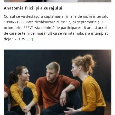
Anatomia fricii și a curajului
Cursul se va desfăşura săptămânal, în zile de joi, în intervalul
19:00-21:00. Date desfăşurare curs: 17, 24 septembrie și 1
octombrie. ***Vârsta minimă de participare: 18 ani. „Lucrul
de care te temi cel mai mult că se va întâmpla, s-a întâmplat
deja.” – D. W.
[...]