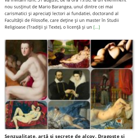
nou susţinut de Mario Barangea, unul dintre cei mai
carismatici şi apreciaţi lectori ai fundatiei, doctorand al
Facultăţii de Filosofie, care deţine şi un master în Studii
Religioase (Tradiţii şi Texte), o licenţă şi un
[...]
Senzualitate, artă și secrete de alcov. Dragoste și