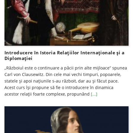
Introducere în Istoria Relațiilor Internaționale și a
Diplomației
„Războiul este o continuare a păcii prin alte mijloace” spunea
Carl von Clausewitz. Din cele mai vechi timpuri, popoarele,
statele și apoi națiunile s-au războit, dar au și făcut pace.
Acest curs își propune să fie o introducere în dinamica
acestor relații foarte complexe, propunând
[...]