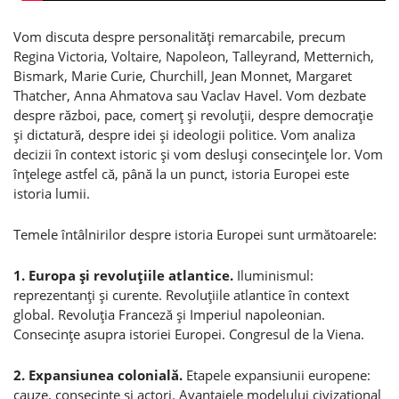
Vom discuta despre personalităţi remarcabile, precum
Regina Victoria, Voltaire, Napoleon, Talleyrand, Metternich,
Bismark, Marie Curie, Churchill, Jean Monnet, Margaret
Thatcher, Anna Ahmatova sau Vaclav Havel. Vom dezbate
despre război, pace, comerţ şi revoluţii, despre democraţie
şi dictatură, despre idei şi ideologii politice. Vom analiza
decizii în context istoric şi vom desluşi consecinţele lor. Vom
înţelege astfel că, până la un punct, istoria Europei este
istoria lumii.
Temele întâlnirilor despre istoria Europei sunt următoarele:
1. Europa şi revoluţiile atlantice.
Iluminismul:
reprezentanţi şi curente. Revoluţiile atlantice în context
global. Revoluţia Franceză şi Imperiul napoleonian.
Consecinţe asupra istoriei Europei. Congresul de la Viena.
2. Expansiunea colonială.
Etapele expansiunii europene:
cauze, consecinţe şi actori. Avantajele modelului civizaţional