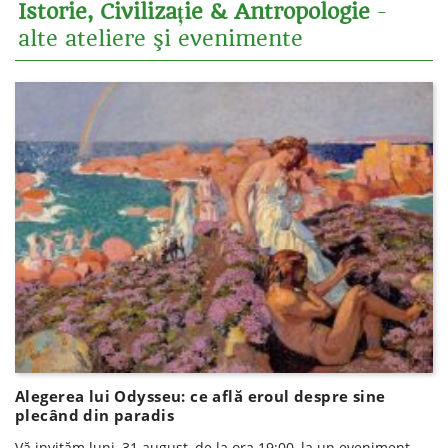
Istorie, Civilizație & Antropologie
-
alte ateliere şi evenimente
Alegerea lui Odysseu: ce află eroul despre sine
plecând din paradis
Vă invităm luni, 31 august, de la ora 19:00, la un eveniment