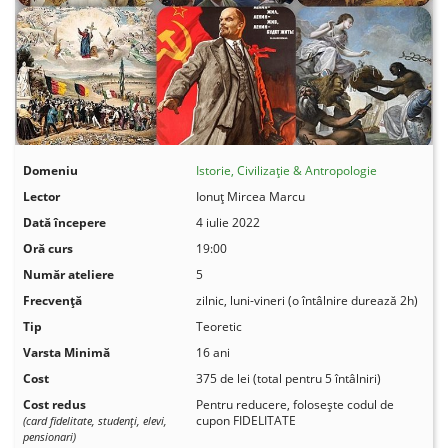
Domeniu
Istorie, Civilizație & Antropologie
Lector
Ionuț Mircea Marcu
Dată începere
4 iulie 2022
Oră curs
19:00
Număr ateliere
5
Frecvenţă
zilnic, luni-vineri (o întâlnire durează 2h)
Tip
Teoretic
Varsta Minimă
16 ani
Cost
375 de lei (total pentru 5 întâlniri)
Cost redus
Pentru reducere, folosește codul de
cupon FIDELITATE
(card fidelitate, studenţi, elevi,
pensionari)