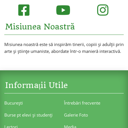
Misiunea Noastră
Misiunea noastră este să inspirăm tinerii, copiii și adulții prin
arte și științe umaniste, abordate într-o manieră interactivă.
Informații Utile
Bucureşti
Întrebări frecvente
Burse pt elevi şi studenţi
Galerie Foto
Lectori
Media