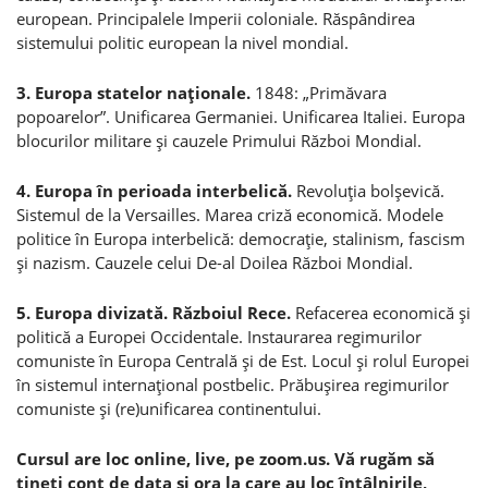
european. Principalele Imperii coloniale. Răspândirea
sistemului politic european la nivel mondial.
3. Europa statelor naţionale.
1848: „Primăvara
popoarelor”. Unificarea Germaniei. Unificarea Italiei. Europa
blocurilor militare şi cauzele Primului Război Mondial.
4. Europa în perioada interbelică.
Revoluţia bolşevică.
Sistemul de la Versailles. Marea criză economică. Modele
politice în Europa interbelică: democraţie, stalinism, fascism
şi nazism. Cauzele celui De-al Doilea Război Mondial.
5. Europa divizată. Războiul Rece.
Refacerea economică şi
politică a Europei Occidentale. Instaurarea regimurilor
comuniste în Europa Centrală şi de Est. Locul şi rolul Europei
în sistemul internaţional postbelic. Prăbuşirea regimurilor
comuniste şi (re)unificarea continentului.
Cursul are loc online, live, pe zoom.us. Vă rugăm să
ţineţi cont de data şi ora la care au loc întâlnirile,