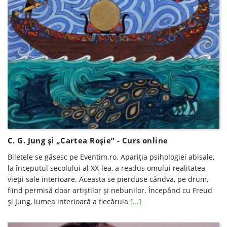
C. G. Jung și „Cartea Roșie” - Curs online
Biletele se găsesc pe Eventim.ro. Apariția psihologiei abisale,
la începutul secolului al XX-lea, a readus omului realitatea
vieții sale interioare. Aceasta se pierduse cândva, pe drum,
fiind permisă doar artiștilor și nebunilor. Începând cu Freud
și Jung, lumea interioară a fiecăruia
[...]