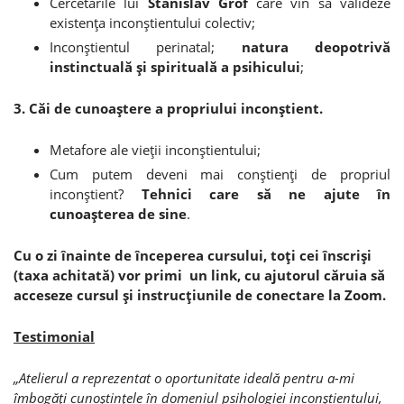
Cercetările lui
Stanislav Grof
care vin să valideze
existenţa inconştientului colectiv;
Inconştientul perinatal;
natura deopotrivă
instinctuală şi spirituală a psihicului
;
3. Căi de cunoaştere a propriului inconştient.
Metafore ale vieţii inconştientului;
Cum putem deveni mai conştienţi de propriul
inconştient?
Tehnici care să ne ajute în
cunoaşterea de sine
.
Cu o zi înainte de începerea cursului, toţi cei înscrişi
(taxa achitată) vor primi un link, cu ajutorul căruia să
acceseze cursul şi instrucţiunile de conectare la Zoom.
Testimonial
„Atelierul a reprezentat o oportunitate ideală pentru a-mi
îmbogăţi cunoştinţele în domeniul psihologiei inconştientului,