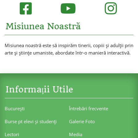
Misiunea Noastră
Misiunea noastră este să inspirăm tinerii, copiii și adulții prin
arte și științe umaniste, abordate într-o manieră interactivă.
Informații Utile
Bucureşti
Întrebări frecvente
Burse pt elevi şi studenţi
Galerie Foto
Lectori
Media