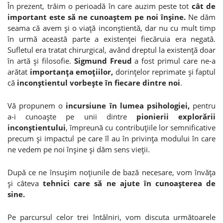
În prezent, trăim o perioadă în care auzim peste tot
cât de
important este să ne cunoaştem pe noi înşine.
Ne dăm
seama că avem şi o viaţă inconştientă, dar nu cu mult timp
în urmă această parte a existenţei fiecăruia era negată.
Sufletul era tratat chirurgical, având dreptul la existenţă doar
în artă şi filosofie.
Sigmund Freud
a fost primul care ne-a
arătat
importanţa emoţiilor,
dorinţelor reprimate şi faptul
că
inconştientul vorbeşte în fiecare dintre noi
.
Vă propunem o
incursiune în lumea psihologiei,
pentru
a-i cunoaşte pe unii dintre
pionierii explorării
inconştientului
, împreună cu contribuţiile lor semnificative
precum şi impactul pe care îl au în privinţa modului în care
ne vedem pe noi înşine şi dăm sens vieţii.
După ce ne însuşim noţiunile de bază necesare, vom învăţa
şi câteva
tehnici care să ne ajute în cunoaşterea de
sine.
Pe parcursul celor trei întâlniri, vom discuta următoarele