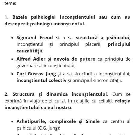
teme:
1. Bazele psihologiei inconştientului sau cum au
descoperit psihologii inconştientul.
Sigmund Freud
şi a sa
structură a psihicului
;
inconştientul şi principiul plăcerii;
principiul
cauzalităţii
;
Alfred Adler
şi
nevoia de putere
ca principiu de
guvernare al inconştientului;
Carl Gustav Jung
şi a sa structură a inconştientului;
inconştientul colectiv
şi principiul sincronicităţii.
2. Structura şi dinamica inconştientului
. Cum se
exprimă în viaţa de zi cu zi, în relaţiile cu ceilalţi,
relaţia
inconştientului cu eul nostru
.
Arhetipurile, complexele şi Sinele
ca centru al
psihicului (C.G. Jung);