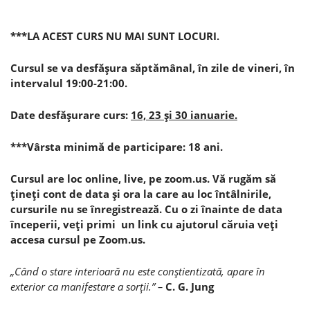
***LA ACEST CURS NU MAI SUNT LOCURI.
Cursul se va desfăşura săptămânal, în zile de vineri, în
intervalul 19:00-21:00.
Date desfăşurare curs:
16, 23 şi 30 ianuarie.
***Vârsta minimă de participare: 18 ani.
Cursul are loc online, live, pe zoom.us. Vă rugăm să
ţineţi cont de data şi ora la care au loc întâlnirile,
cursurile nu se înregistrează. Cu o zi înainte de data
începerii, veţi primi un link cu ajutorul căruia veţi
accesa cursul pe Zoom.us.
„Când o stare interioară nu este conştientizată,
apare în
exterior ca manifestare a sorţii.” –
C. G. Jung