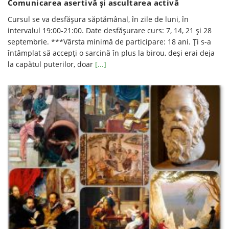
Comunicarea asertivă și ascultarea activă
Cursul se va desfăşura săptămânal, în zile de luni, în
intervalul 19:00-21:00. Date desfăşurare curs: 7, 14, 21 și 28
septembrie. ***Vârsta minimă de participare: 18 ani. Ți s-a
întâmplat să accepți o sarcină în plus la birou, deși erai deja
la capătul puterilor, doar
[...]