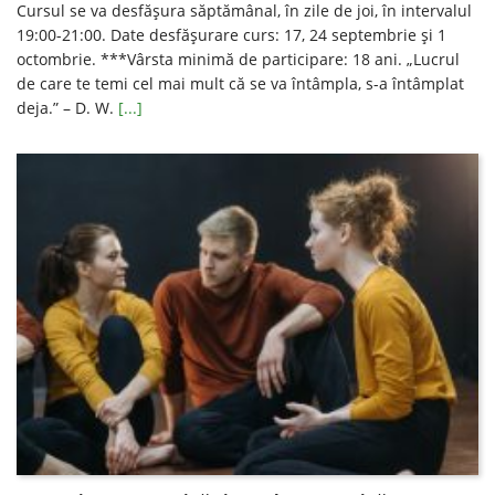
Cursul se va desfăşura săptămânal, în zile de joi, în intervalul
19:00-21:00. Date desfăşurare curs: 17, 24 septembrie și 1
octombrie. ***Vârsta minimă de participare: 18 ani. „Lucrul
de care te temi cel mai mult că se va întâmpla, s-a întâmplat
deja.” – D. W.
[...]