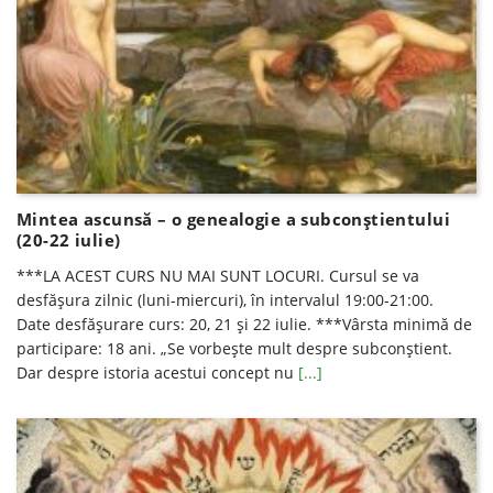
Mintea ascunsă – o genealogie a subconștientului
(20-22 iulie)
***LA ACEST CURS NU MAI SUNT LOCURI. Cursul se va
desfăşura zilnic (luni-miercuri), în intervalul 19:00-21:00.
Date desfăşurare curs: 20, 21 și 22 iulie. ***Vârsta minimă de
participare: 18 ani. „Se vorbește mult despre subconștient.
Dar despre istoria acestui concept nu
[...]