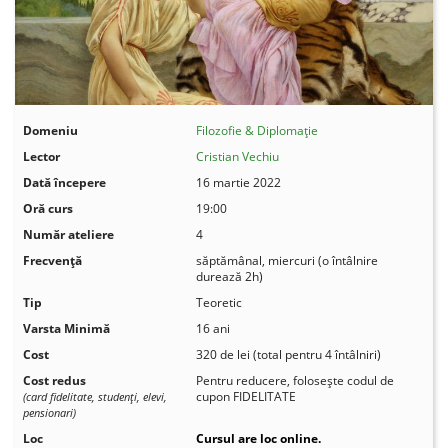
Domeniu
Filozofie & Diplomație
Lector
Cristian Vechiu
Dată începere
16 martie 2022
Oră curs
19:00
Număr ateliere
4
Frecvenţă
săptămânal, miercuri (o întâlnire
durează 2h)
Tip
Teoretic
Varsta Minimă
16 ani
Cost
320 de lei (total pentru 4 întâlniri)
Cost redus
Pentru reducere, folosește codul de
cupon FIDELITATE
(card fidelitate, studenţi, elevi,
pensionari)
Loc
Cursul are loc online.