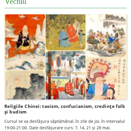
Vechiu
Religiile Chinei: taoism, confucianism, credințe folk
și budism
Cursul se va desfăşura săptămânal, în zile de joi, în intervalul
19:00-21:00. Date desfăşurare curs: 7, 14, 21 și 28 mai.