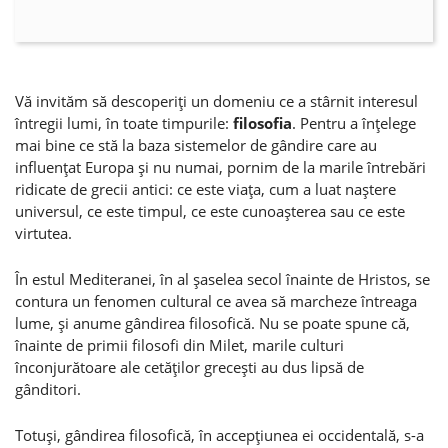
Vă invităm să descoperiţi un domeniu ce a stârnit interesul
întregii lumi, în toate timpurile:
filosofia
. Pentru a înţelege
mai bine ce stă la baza sistemelor de gândire care au
influenţat Europa şi nu numai, pornim de la marile întrebări
ridicate de grecii antici: ce este viaţa, cum a luat naştere
universul, ce este timpul, ce este cunoaşterea sau ce este
virtutea.
În estul Mediteranei, în al şaselea secol înainte de Hristos, se
contura un fenomen cultural ce avea să marcheze întreaga
lume, şi anume gândirea filosofică. Nu se poate spune că,
înainte de primii filosofi din Milet, marile culturi
înconjurătoare ale cetăţilor greceşti au dus lipsă de
gânditori.
Totuşi, gândirea filosofică, în accepţiunea ei occidentală, s-a