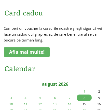
Card cadou
Cumperi un voucher la cursurile noastre și ești sigur că vei
face un cadou util și apreciat, de care beneficiarul se va
bucura pe termen lung.
Afla mai multe!
Calendar
august 2026
1
2
3
4
5
6
7
8
9
10
11
12
13
14
15
16