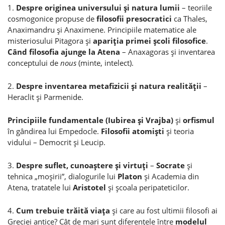
1.
Despre originea universului şi natura lumii
– teoriile
cosmogonice propuse de
filosofii presocratici
ca Thales,
Anaximandru şi Anaximene. Principiile matematice ale
misteriosului Pitagora şi
apariţia primei şcoli filosofice
.
Când filosofia ajunge la Atena
– Anaxagoras şi inventarea
conceptului de
nous
(minte, intelect).
2.
Despre inventarea metafizicii şi natura realităţii
–
Heraclit şi Parmenide.
Principiile fundamentale
(Iubirea şi Vrajba)
şi
orfismul
în gândirea lui Empedocle.
Filosofii atomişti
şi teoria
vidului – Democrit şi Leucip.
3.
Despre suflet, cunoaştere şi virtuţi
–
Socrate
şi
tehnica „moşirii”, dialogurile lui
Platon
şi Academia din
Atena, tratatele lui
Aristotel
şi şcoala peripateticilor.
4.
Cum trebuie trăită viaţa
şi care au fost ultimii filosofi ai
Greciei antice? Cât de mari sunt diferenţele între
modelul