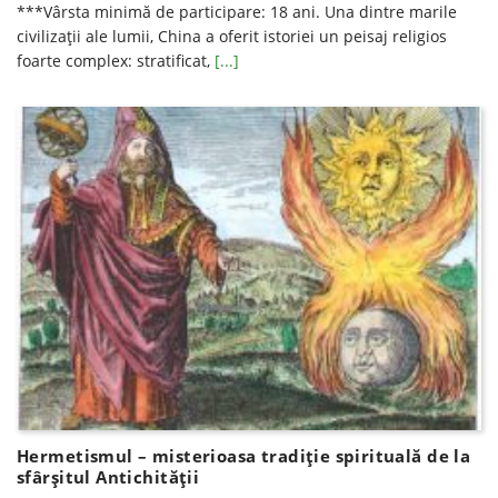
***Vârsta minimă de participare: 18 ani. Una dintre marile
civilizații ale lumii, China a oferit istoriei un peisaj religios
foarte complex: stratificat,
[...]
Hermetismul – misterioasa tradiție spirituală de la
sfârșitul Antichității