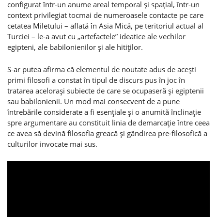
configurat într-un anume areal temporal şi spaţial, într-un
context privilegiat tocmai de numeroasele contacte pe care
cetatea Miletului – aflată în Asia Mică, pe teritoriul actual al
Turciei – le-a avut cu „artefactele” ideatice ale vechilor
egipteni, ale babilonienilor şi ale hitiţilor.
S-ar putea afirma că elementul de noutate adus de aceşti
primi filosofi a constat în tipul de discurs pus în joc în
tratarea aceloraşi subiecte de care se ocupaseră şi egiptenii
sau babilonienii. Un mod mai consecvent de a pune
întrebările considerate a fi esenţiale şi o anumită înclinaţie
spre argumentare au constituit linia de demarcaţie între ceea
ce avea să devină filosofia greacă şi gândirea pre-filosofică a
culturilor invocate mai sus.