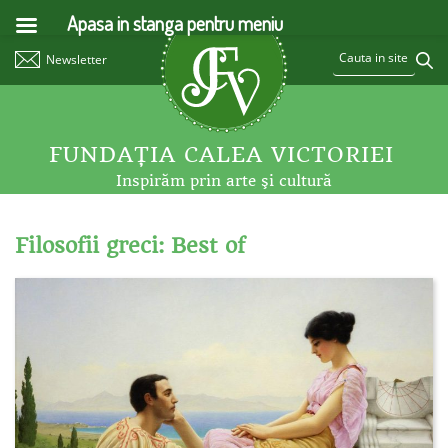
Apasa in stanga pentru meniu
Newsletter
FUNDAŢIA CALEA VICTORIEI
Inspirăm prin arte şi cultură
Filosofii greci: Best of