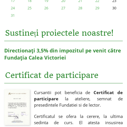
17
18
19
20
21
22
23
24
25
26
27
28
29
30
31
Sustineți proiectele noastre!
Directionați 3,5% din impozitul pe venit către
Fundația Calea Victoriei
Certificat de participare
Cursantii pot beneficia de
Certificat de
participare
la ateliere, semnat de
presedintele Fundatiei si de lector.
Certificatul se ofera la cerere, la ultima
sedinta de curs. El atesta insusirea