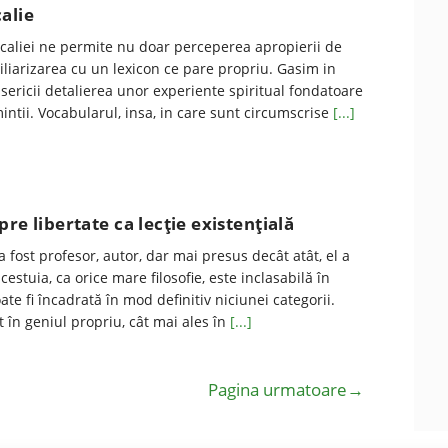
calie
ocaliei ne permite nu doar perceperea apropierii de
liarizarea cu un lexicon ce pare propriu. Gasim in
Bisericii detalierea unor experiente spiritual fondatoare
ntii. Vocabularul, insa, in care sunt circumscrise
[...]
re libertate ca lecţie existenţială
a fost profesor, autor, dar mai presus decât atât, el a
acestuia, ca orice mare filosofie, este inclasabilă în
te fi încadrată în mod definitiv niciunei categorii.
t în geniul propriu, cât mai ales în
[...]
Pagina urmatoare→