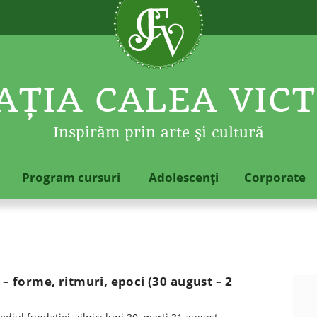
ŢIA CALEA VICT
Inspirăm prin arte şi cultură
Program cursuri
Adolescenţi
Corporate
 – forme, ritmuri, epoci (30 august – 2