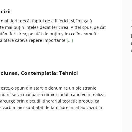
cirii
mai dorit decât faptul de a fi fericit și, în egală
e mai puțin înțeles decât fericirea. Altfel spus, pe cât
tăm fericirea, pe atât de puțin știm ce înseamnă.
să ofere câteva repere importante
[...]
aciunea, Contemplatia: Tehnici
” este, o spun din start, o denumire un pic stranie
 nu ni se va mai parea nimic ciudat cand vom realiza,
curge prin discutii itinerariul teoretic propus, ca
e vorbim aici sunt atat de familiare incat au cazut in