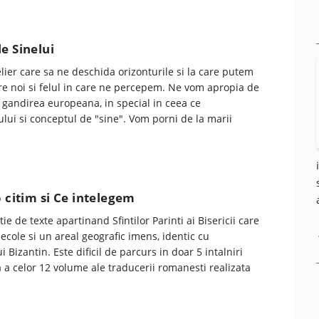
e Sinelui
ier care sa ne deschida orizonturile si la care putem
re noi si felul in care ne percepem. Ne vom apropia de
 gandirea europeana, in special in ceea ce
ului si conceptul de "sine". Vom porni de la marii
o citim si Ce intelegem
tie de texte apartinand Sfintilor Parinti ai Bisericii care
cole si un areal geografic imens, identic cu
 Bizantin. Este dificil de parcurs in doar 5 intalniri
a celor 12 volume ale traducerii romanesti realizata