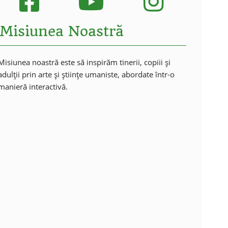
Misiunea Noastră
Misiunea noastră este să inspirăm tinerii, copiii și
adulții prin arte și științe umaniste, abordate într-o
manieră interactivă.