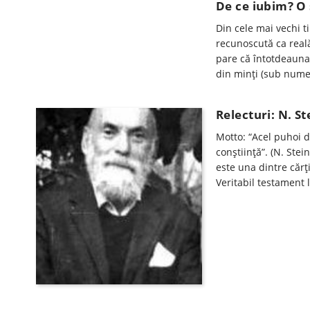
De ce iubim? O 
Din cele mai vechi ti
recunoscută ca reală
pare că întotdeauna 
din minți (sub nume
Relecturi: N. S
Motto: “Acel puhoi d
conştiinţă”. (N. Stei
este una dintre căr
Veritabil testament 