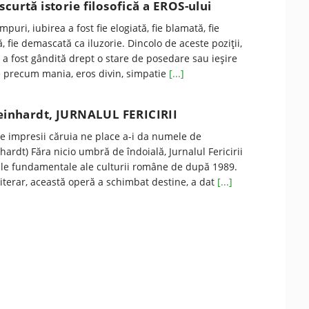
scurtă istorie filosofică a EROS-ului
mpuri, iubirea a fost fie elogiată, fie blamată, fie
, fie demascată ca iluzorie. Dincolo de aceste poziții,
a fost gândită drept o stare de posedare sau ieșire
 precum mania, eros divin, simpatie
[...]
teinhardt, JURNALUL FERICIRII
e impresii căruia ne place a-i da numele de
nhardt) Făra nicio umbră de îndoială, Jurnalul Fericirii
ţile fundamentale ale culturii române de după 1989.
literar, această operă a schimbat destine, a dat
[...]