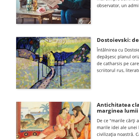
observator, un admir
Dostoievski: des
Întâlnirea cu Dostoi
depășesc planul orizo
de catharsis pe care
scriitorul rus, liter
Antichitatea cla
marginea lumii
De ce "marile cărți a
marile idei ale unei
civilizația noastră. 