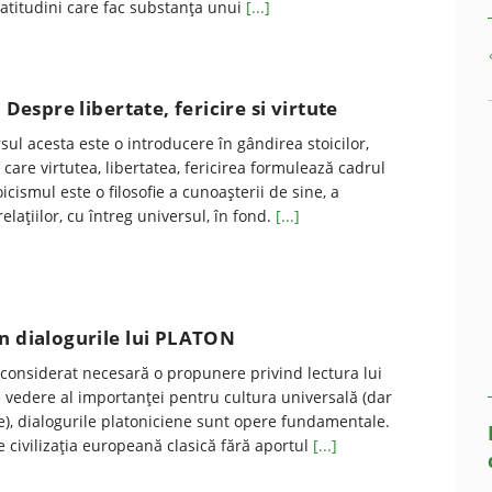
 – atitudini care fac substanța unui
[...]
: Despre libertate, fericire si virtute
sul acesta este o introducere în gândirea stoicilor,
u care virtutea, libertatea, fericirea formulează cadrul
icismul este o filosofie a cunoașterii de sine, a
lațiilor, cu întreg universul, în fond.
[...]
n dialogurile lui PLATON
onsiderat necesară o propunere privind lectura lui
 vedere al importanței pentru cultura universală (dar
ale), dialogurile platoniciene sunt opere fundamentale.
civilizația europeană clasică fără aportul
[...]