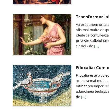
Transformari al
Va propunem un atel
afla mai multe desp
ideile ce contureaza
priveste sufletul om
clasici - de
[...]
Filocalia: Cum 
Filocalia este o colec
acopera mai multe se
intinderea Imperiului
adancimea teologica 
de
[...]