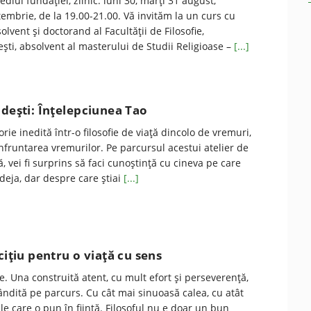
sediul fundației, zilnic: luni 30, marți 31 august,
ptembrie, de la 19.00-21.00. Vă invităm la un curs cu
lvent şi doctorand al Facultăţii de Filosofie,
şti, absolvent al masterului de Studii Religioase –
[...]
ndeşti: Înţelepciunea Tao
orie inedită într-o filosofie de viaţă dincolo de vremuri,
 înfruntarea vremurilor. Pe parcursul acestui atelier de
, vei fi surprins să faci cunoştinţă cu cineva pe care
 deja, dar despre care ştiai
[...]
ciţiu pentru o viaţă cu sens
ne. Una construită atent, cu mult efort și perseverență,
dită pe parcurs. Cu cât mai sinuoasă calea, cu atât
le care o pun în ființă. Filosoful nu e doar un bun