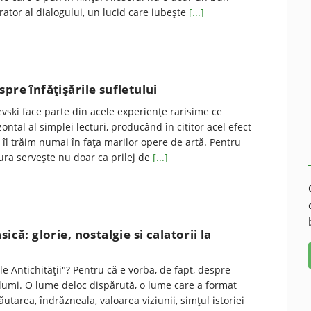
ator al dialogului, un lucid care iubește
[...]
pre înfăţişările sufletului
evski face parte din acele experiențe rarisime ce
ntal al simplei lecturi, producând în cititor acel efect
 îl trăim numai în fața marilor opere de artă. Pentru
atura servește nu doar ca prilej de
[...]
sică: glorie, nostalgie si calatorii la
le Antichității"? Pentru că e vorba, de fapt, despre
 lumi. O lume deloc dispărută, o lume care a format
Căutarea, îndrăzneala, valoarea viziunii, simțul istoriei