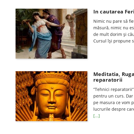
In cautarea Feri
Nimic nu pare să fie 
măsură, nimic nu est
de mult dorim și cău
Cursul își propune 
Meditatia, Rug
reparatorii
”Tehnici reparatorii
pentru un curs. Dar
pe masura ce vom par
lucrurile despre car
[...]