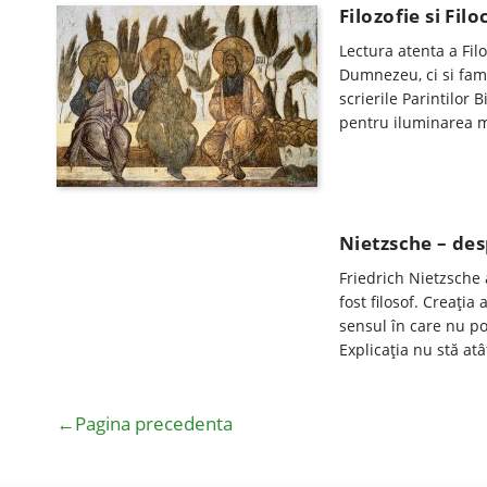
Filozofie si Filo
Lectura atenta a Fil
Dumnezeu, ci si fami
scrierile Parintilor 
pentru iluminarea mi
Nietzsche – desp
Friedrich Nietzsche 
fost filosof. Creația 
sensul în care nu poa
Explicația nu stă atâ
←Pagina precedenta