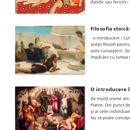
(fatidic sau fericit)
Filosofia stoică
- o introducere - Cur
acești filosofi pentr
auto-cunoașterii. Sto
împăcării cu lumea re
O introducere î
De multă vreme am c
Platon. Din punct de
și al celei individu
Nu se poate concepe 