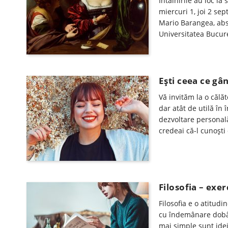
Întâlnirile au loc la 
miercuri 1, joi 2 se
Mario Barangea, abso
Universitatea Bucure
Eşti ceea ce gâ
Vă invităm la o călăt
dar atât de utilă în
dezvoltare personală
credeai că-l cunoşti
Filosofia – exer
Filosofia e o atitudi
cu îndemânare dobân
mai simple sunt idei