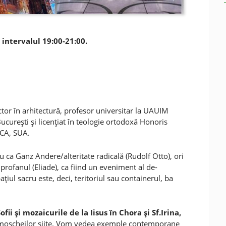
 intervalul 19:00-21:00.
tor în arhitectură, profesor universitar la UAUIM
 Bucureşti şi licenţiat în teologie ortodoxă Honoris
 CA, SUA.
au ca Ganz Andere/alteritate radicală (Rudolf Otto), ori
rofanul (Eliade), ca fiind un eveniment al de-
iul sacru este, deci, teritoriul sau containerul, ba
fii şi mozaicurile de la Iisus în Chora şi Sf.Irina,
le moscheilor şiite. Vom vedea exemple contemporane