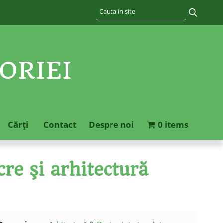
ORIEI
Cărţi
Contact
Despre noi
0 items
cre şi arhitectură