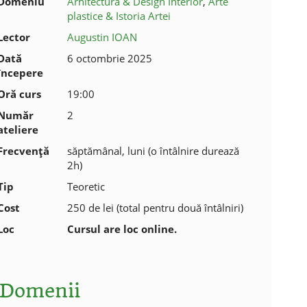
Domeniu
Arhitectură & Design Interior
,
Arte
plastice & Istoria Artei
Lector
Augustin IOAN
Dată
6 octombrie 2025
începere
Oră curs
19:00
Număr
2
ateliere
Frecvenţă
săptămânal, luni (o întâlnire durează
2h)
Tip
Teoretic
Cost
250 de lei (total pentru două întâlniri)
Loc
Cursul are loc online.
Domenii