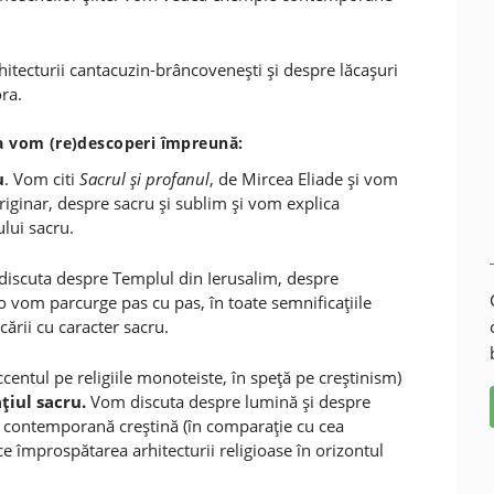
itecturii cantacuzin-brâncoveneşti şi despre lăcaşuri
ra.
ora vom (re)descoperi împreună:
u
. Vom citi
Sacrul şi profanul
, de Mircea Eliade şi vom
iginar, despre sacru şi sublim şi vom explica
lui sacru.
iscuta despre Templul din Ierusalim, despre
e o vom parcurge pas cu pas, în toate semnificaţiile
icării cu caracter sacru.
centul pe religiile monoteiste, în speţă pe creştinism)
ţiul sacru.
Vom discuta despre lumină şi despre
ă contemporană creştină (în comparaţie cu cea
 împrospătarea arhitecturii religioase în orizontul