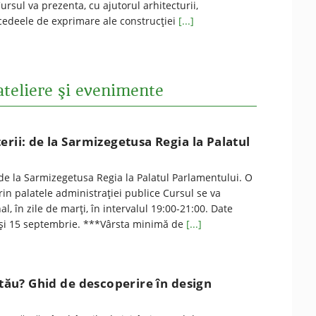
sul va prezenta, cu ajutorul arhitecturii,
ocedeele de exprimare ale construcției
[...]
ateliere şi evenimente
erii: de la Sarmizegetusa Regia la Palatul
 de la Sarmizegetusa Regia la Palatul Parlamentului. O
rin palatele administrației publice Cursul se va
, în zile de marţi, în intervalul 19:00-21:00. Date
 și 15 septembrie. ***Vârsta minimă de
[...]
l tău? Ghid de descoperire în design