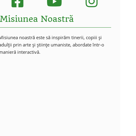
Misiunea Noastră
Misiunea noastră este să inspirăm tinerii, copiii și
adulții prin arte și științe umaniste, abordate într-o
manieră interactivă.