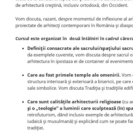
de arhitectură creştină, inclusiv ortodoxă, din Occident.
Vom discuta, razant, despre momentul de inflexiune al arh
proiectate de arhitecţi contemporani în România şi diaspo
Cursul este organizat în două întâlniri în cadrul căr
Definiţii consacrate ale sacrului/spaţiului sacr
da exemplele cuvenite, vom discuta despre sacrul or
arhitectura în ipostaza ei de container al evenimentu
Care au fost primele temple ale omenirii.
Vom d
structura interioară şi exterioară a bisericii, pe car
sale simbolice. Vom discuta Tradiţia şi tradiţiile edif
Care sunt calităţile arhitecturii religioase
(cu ac
şi o „teologie” a luminii care sculptează (în) spa
retrofuturism, dând inclusiv exemple de arhitectur
iudaică şi musulmană) şi explicând cum se poate face
tradiţiei.