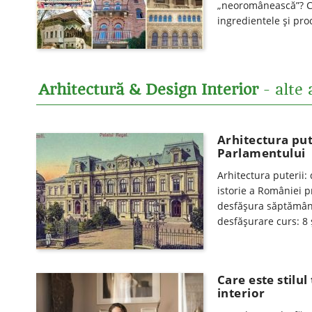
„neoromânească”? Cur
ingredientele și pr
Arhitectură & Design Interior
- alte 
Arhitectura put
Parlamentului
Arhitectura puterii:
istorie a României p
desfăşura săptămânal
desfăşurare curs: 8
Care este stilu
interior