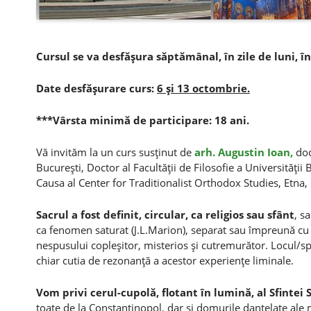
Cursul se va desfăşura săptămânal, în zile de luni, în
Date desfăşurare curs:
6 şi 13 octombrie.
***Vârsta minimă de participare: 18 ani.
Vă invităm la un curs susţinut de
arh. Augustin Ioan,
doc
Bucureşti, Doctor al Facultăţii de Filosofie a Universităţii
Causa al Center for Traditionalist Orthodox Studies, Etna,
Sacrul a fost definit, circular, ca religios sau sfânt
, s
ca fenomen saturat (J.L.Marion), separat sau împreună cu p
nespusului copleşitor, misterios şi cutremurător. Locul/spaţ
chiar cutia de rezonanţă a acestor experienţe liminale.
Vom privi cerul-cupolă, flotant în lumină, al Sfintei So
toate de la Constantinopol, dar şi domurile dantelate a