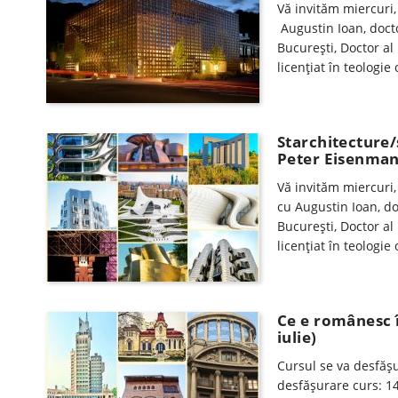
Vă invităm miercuri,
Augustin Ioan, docto
Bucureşti, Doctor al 
licenţiat în teologi
Starchitecture/
Peter Eisenma
Vă invităm miercuri,
cu Augustin Ioan, do
Bucureşti, Doctor al 
licenţiat în teologi
Ce e românesc 
iulie)
Cursul se va desfăşur
desfăşurare curs: 14