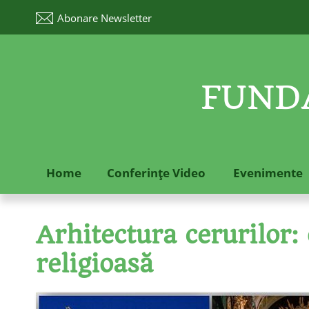
Abonare
Newsletter
FUNDA
Home
Conferinţe Video
Evenimente
Arhitectura cerurilor: 
religioasă