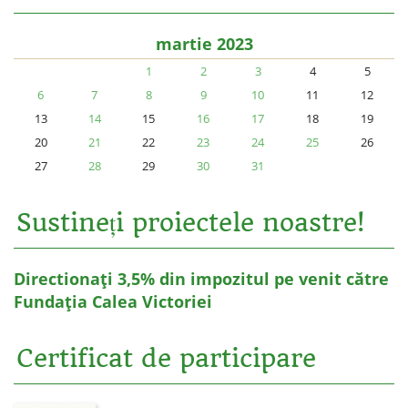
martie 2023
1
2
3
4
5
6
7
8
9
10
11
12
13
14
15
16
17
18
19
20
21
22
23
24
25
26
27
28
29
30
31
Sustineți proiectele noastre!
Directionați 3,5% din impozitul pe venit către
Fundația Calea Victoriei
Certificat de participare