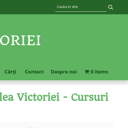
ORIEI
Cărţi
Contact
Despre noi
0 items
ea Victoriei - Cursuri