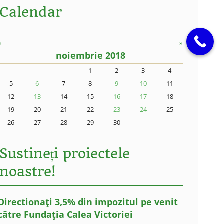
Calendar
«
»
noiembrie 2018
1
2
3
4
5
6
7
8
9
10
11
12
13
14
15
16
17
18
19
20
21
22
23
24
25
26
27
28
29
30
Sustineți proiectele
noastre!
Directionați 3,5% din impozitul pe venit
către Fundația Calea Victoriei