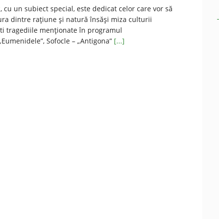
, cu un subiect special, este dedicat celor care vor să
ra dintre rațiune și natură însăși miza culturii
ti tragediile menționate în programul
– „Eumenidele”, Sofocle – „Antigona”
[...]