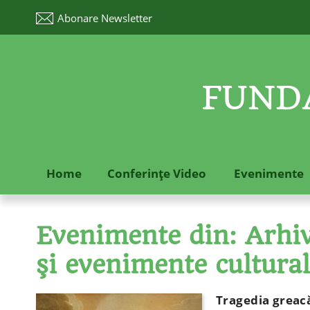
Abonare
Newsletter
FUNDA
Home
Conferinţe Video
Evenimente
Evenimente din: Arhive
şi evenimente cultura
Tragedia greac