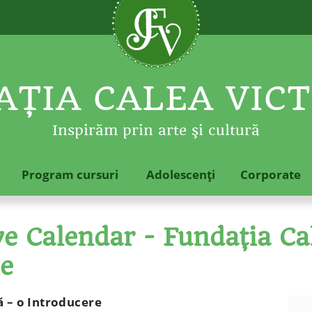
ŢIA CALEA VICT
Inspirăm prin arte şi cultură
Program cursuri
Adolescenţi
Corporate
 Calendar - Fundaţia Cal
le
ă – o Introducere