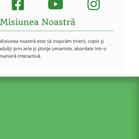
Misiunea Noastră
Misiunea noastră este să inspirăm tinerii, copiii și
adulții prin arte și științe umaniste, abordate într-o
manieră interactivă.