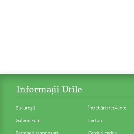
Informații Utile
Bucureşti
Întrebări frecvente
Galerie Foto
Lectori
Parteneri şi sponsori
Carduri cadou