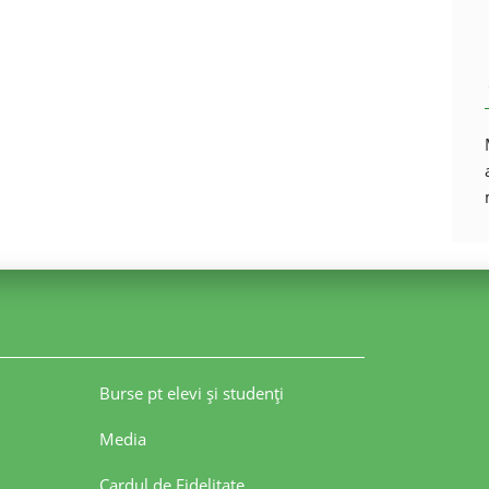
Burse pt elevi şi studenţi
Media
Cardul de Fidelitate