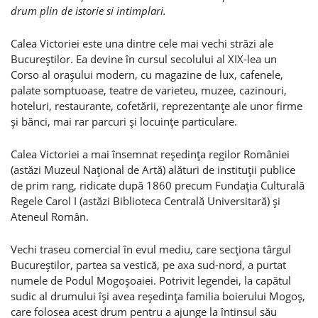
drum plin de istorie si intimplari.
Calea Victoriei este una dintre cele mai vechi străzi ale
Bucureştilor. Ea devine în cursul secolului al XIX-lea un
Corso al oraşului modern, cu magazine de lux, cafenele,
palate somptuoase, teatre de varieteu, muzee, cazinouri,
hoteluri, restaurante, cofetării, reprezentanţe ale unor firme
şi bănci, mai rar parcuri şi locuinţe particulare.
Calea Victoriei a mai însemnat reşedinţa regilor României
(astăzi Muzeul Naţional de Artă) alături de instituţii publice
de prim rang, ridicate după 1860 precum Fundaţia Culturală
Regele Carol I (astăzi Biblioteca Centrală Universitară) şi
Ateneul Român.
Vechi traseu comercial în evul mediu, care secţiona târgul
Bucureştilor, partea sa vestică, pe axa sud-nord, a purtat
numele de Podul Mogoşoaiei. Potrivit legendei, la capătul
sudic al drumului îşi avea reşedinţa familia boierului Mogoş,
care folosea acest drum pentru a ajunge la întinsul său