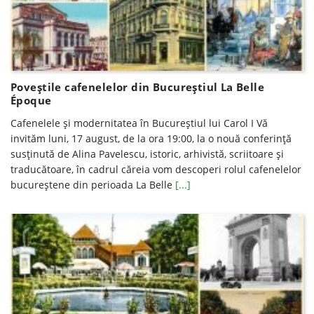
Poveștile cafenelelor din Bucureștiul La Belle
Époque
Cafenelele și modernitatea în Bucureștiul lui Carol I Vă
invităm luni, 17 august, de la ora 19:00, la o nouă conferinţă
susţinută de Alina Pavelescu, istoric, arhivistă, scriitoare şi
traducătoare, în cadrul căreia vom descoperi rolul cafenelelor
bucureștene din perioada La Belle
[...]