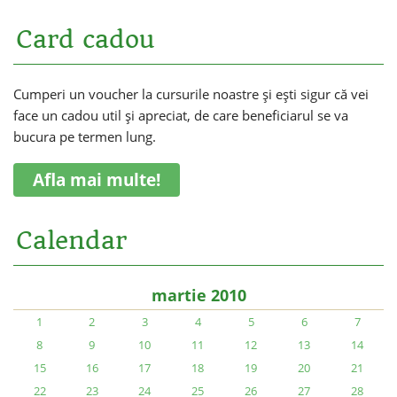
Card cadou
Cumperi un voucher la cursurile noastre și ești sigur că vei
face un cadou util și apreciat, de care beneficiarul se va
bucura pe termen lung.
Afla mai multe!
Calendar
martie 2010
1
2
3
4
5
6
7
8
9
10
11
12
13
14
15
16
17
18
19
20
21
22
23
24
25
26
27
28