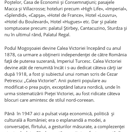
Poştelor, Casa de Economii şi Consemnaţiuni; pasajele
Macca şi Villacrosse; hoteluri precum «High Life», «Imperial»,
«Splendid», «Capşa», «Hotel de France», Hotel «Louvru»,
«Hotel du Boulevard», Hotel «Hugues» etc. Dar şi palate
somptuoase precum: palatul Ştirbey, Cantacuzino, Sturdza şi
nu în ultimul rând, Palatul Regal.
Podul Mogoşoaiei devine Calea Victoriei începând cu anul
1878, ca urmare a obţinerii independenţei de către România
faţă de puterea suzerană, Imperiul Turcesc. Calea Victoriei
devine atât de renumită încât i s-au dedicat câteva cărţi iar
după 1918, a fost şi subiectul unui roman scris de Cezar
Petrescu: „Calea Victoriei”. Anii puterii populare au
modificat-o prea puţin, exceptând latura nordică, unde în
urma sistematizării Pieţei Victoriei, au fost ridicate câteva
blocuri care amintesc de stilul nord-coreean.
Până în 1947 aici a pulsat viaţa economică, politică şi
culturală a României; era o esplanandă a modei, a
conversaţiei, flirtului, a gesturilor măsurate, a complezenţei