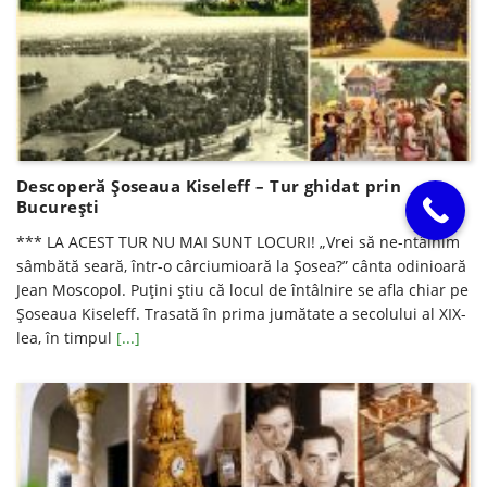
Descoperă Șoseaua Kiseleff – Tur ghidat prin
Bucureşti
*** LA ACEST TUR NU MAI SUNT LOCURI! „Vrei să ne-ntâlnim
sâmbătă seară, într-o cârciumioară la Șosea?” cânta odinioară
Jean Moscopol. Puțini știu că locul de întâlnire se afla chiar pe
Șoseaua Kiseleff. Trasată în prima jumătate a secolului al XIX-
lea, în timpul
[...]