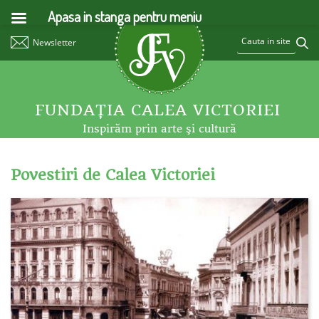
Apasa in stanga pentru meniu
Newsletter
FUNDAŢIA CALEA VICTORIEI
Inspirăm prin arte şi cultură
Povestiri de Calea Victoriei