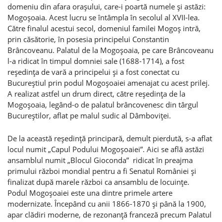
domeniu din afara oraşului, care-i poartă numele şi astăzi:
Mogoşoaia. Acest lucru se întâmpla în secolul al XVII-lea.
Către finalul acestui secol, domeniul familei Mogoş intră,
prin căsătorie, în posesia principelui Constantin
Brâncoveanu. Palatul de la Mogoşoaia, pe care Brâncoveanu
l-a ridicat în timpul domniei sale (1688-1714), a fost
reşedinţa de vară a principelui şi a fost conectat cu
Bucureştiul prin podul Mogoşoaiei amenajat cu acest prilej.
A realizat astfel un drum direct, către reşedinţa de la
Mogoşoaia, legând-o de palatul brâncovenesc din târgul
Bucureştilor, aflat pe malul sudic al Dâmboviţei.
De la această reşedinţă principară, demult pierdută, s-a aflat
locul numit „Capul Podului Mogoşoaiei”. Aici se află astăzi
ansamblul numit „Blocul Gioconda” ridicat în preajma
primului război mondial pentru a fi Senatul României şi
finalizat după marele război ca ansamblu de locuinţe.
Podul Mogoşoaiei este una dintre primele artere
modernizate. Începând cu anii 1866-1870 şi până la 1900,
apar clădiri moderne, de rezonanţă franceză precum Palatul